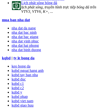
Lịch phát sóng bóng đá
lịch phát sóng, truyền hình trực tiếp bóng đá trên
VTV3, VTV6, K+, ...
mua ban nha dat
nha dat da nang
nha dat bac ninh
nha dat bac giang
nha dat vinh phuc
nha dat hai phong
nha dat binh duong
kqbd
|
ty le bong da
keo bong da
kqbd ngoai hang anh
kqbd tay ban nha
kqbd duc
kqbd c1
kqbd c2
kqbd y
kqbd phap
kqbd viet nam
kqbd giao huu