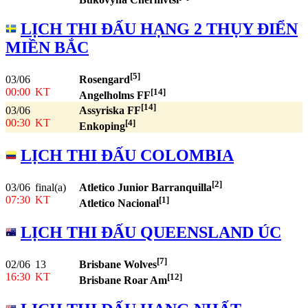
LỊCH THI ĐẤU HẠNG 2 THỤY ĐIỂN
MIỀN BẮC
[5]
03/06
Rosengard
00:00
KT
[14]
Angelholms FF
[14]
03/06
Assyriska FF
00:30
KT
[4]
Enkoping
LỊCH THI ĐẤU COLOMBIA
[2]
03/06
final(a)
Atletico Junior Barranquilla
07:30
KT
[1]
Atletico Nacional
LỊCH THI ĐẤU QUEENSLAND ÚC
[7]
02/06
13
Brisbane Wolves
16:30
KT
[12]
Brisbane Roar Am