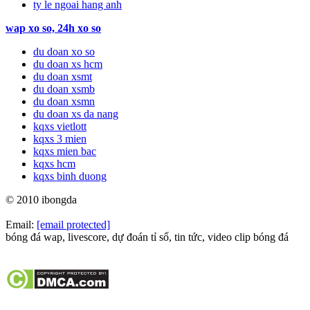
ty le ngoai hang anh
wap xo so, 24h xo so
du doan xo so
du doan xs hcm
du doan xsmt
du doan xsmb
du doan xsmn
du doan xs da nang
kqxs vietlott
kqxs 3 mien
kqxs mien bac
kqxs hcm
kqxs binh duong
© 2010 ibongda
Email:
[email protected]
bóng đá wap, livescore, dự đoán tỉ số, tin tức, video clip bóng đá