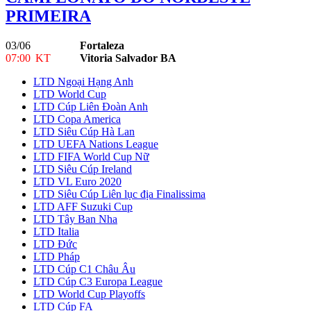
PRIMEIRA
03/06
Fortaleza
07:00
KT
Vitoria Salvador BA
LTD Ngoại Hạng Anh
LTD World Cup
LTD Cúp Liên Đoàn Anh
LTD Copa America
LTD Siêu Cúp Hà Lan
LTD UEFA Nations League
LTD FIFA World Cup Nữ
LTD Siêu Cúp Ireland
LTD VL Euro 2020
LTD Siêu Cúp Liên lục địa Finalissima
LTD AFF Suzuki Cup
LTD Tây Ban Nha
LTD Italia
LTD Đức
LTD Pháp
LTD Cúp C1 Châu Âu
LTD Cúp C3 Europa League
LTD World Cup Playoffs
LTD Cúp FA