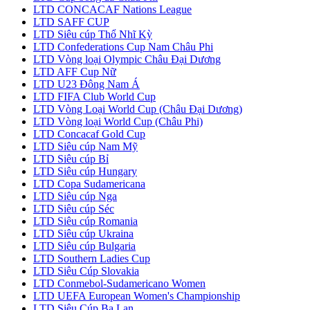
LTD CONCACAF Nations League
LTD SAFF CUP
LTD Siêu cúp Thổ Nhĩ Kỳ
LTD Confederations Cup Nam Châu Phi
LTD Vòng loại Olympic Châu Đại Dương
LTD AFF Cup Nữ
LTD U23 Đông Nam Á
LTD FIFA Club World Cup
LTD Vòng Loại World Cup (Châu Đại Dương)
LTD Vòng loại World Cup (Châu Phi)
LTD Concacaf Gold Cup
LTD Siêu cúp Nam Mỹ
LTD Siêu cúp Bỉ
LTD Siêu cúp Hungary
LTD Copa Sudamericana
LTD Siêu cúp Nga
LTD Siêu cúp Séc
LTD Siêu cúp Romania
LTD Siêu cúp Ukraina
LTD Siêu cúp Bulgaria
LTD Southern Ladies Cup
LTD Siêu Cúp Slovakia
LTD Conmebol-Sudamericano Women
LTD UEFA European Women's Championship
LTD Siêu Cúp Ba Lan