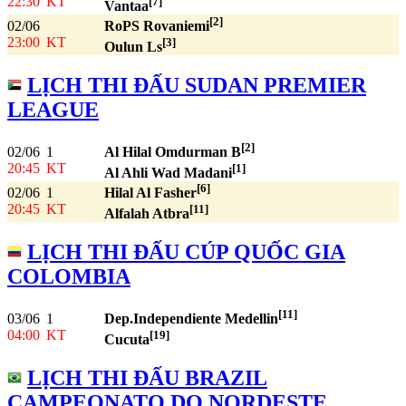
22:30
KT
[7]
Vantaa
[2]
02/06
RoPS Rovaniemi
23:00
KT
[3]
Oulun Ls
LỊCH THI ĐẤU SUDAN PREMIER
LEAGUE
[2]
02/06
1
Al Hilal Omdurman B
20:45
KT
[1]
Al Ahli Wad Madani
[6]
02/06
1
Hilal Al Fasher
20:45
KT
[11]
Alfalah Atbra
LỊCH THI ĐẤU CÚP QUỐC GIA
COLOMBIA
[11]
03/06
1
Dep.Independiente Medellin
04:00
KT
[19]
Cucuta
LỊCH THI ĐẤU BRAZIL
CAMPEONATO DO NORDESTE