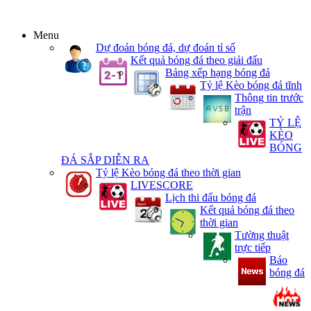
Menu
Dự đoán bóng đá, dự đoán tỉ số
Kết quả bóng đá theo giải đấu
Bảng xếp hạng bóng đá
Tỷ lệ Kèo bóng đá tĩnh
Thông tin trước
trận
TỶ LỆ
KÈO
BÓNG
ĐÁ SẮP DIỄN RA
Tỷ lệ Kèo bóng đá theo thời gian
LIVESCORE
Lịch thi đấu bóng đá
Kết quả bóng đá theo
thời gian
Tường thuật
trực tiếp
Báo
bóng đá