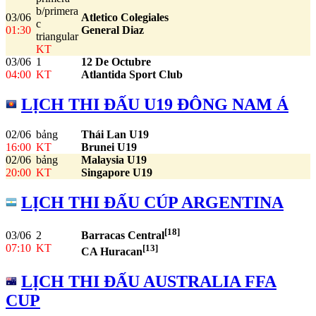
b/primera
03/06
Atletico Colegiales
c
01:30
General Diaz
triangular
KT
03/06
1
12 De Octubre
04:00
KT
Atlantida Sport Club
LỊCH THI ĐẤU U19 ĐÔNG NAM Á
02/06
bảng
Thái Lan U19
16:00
KT
Brunei U19
02/06
bảng
Malaysia U19
20:00
KT
Singapore U19
LỊCH THI ĐẤU CÚP ARGENTINA
[18]
03/06
2
Barracas Central
07:10
KT
[13]
CA Huracan
LỊCH THI ĐẤU AUSTRALIA FFA
CUP