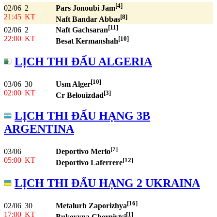
[4]
02/06
2
Pars Jonoubi Jam
21:45
KT
[8]
Naft Bandar Abbas
[11]
02/06
2
Naft Gachsaran
22:00
KT
[10]
Besat Kermanshah
LỊCH THI ĐẤU ALGERIA
[10]
03/06
30
Usm Alger
02:00
KT
[3]
Cr Belouizdad
LỊCH THI ĐẤU HẠNG 3B
ARGENTINA
[7]
03/06
Deportivo Merlo
05:00
KT
[12]
Deportivo Laferrere
LỊCH THI ĐẤU HẠNG 2 UKRAINA
[16]
02/06
30
Metalurh Zaporizhya
17:00
KT
[1]
Bukovyna Chernivtsi