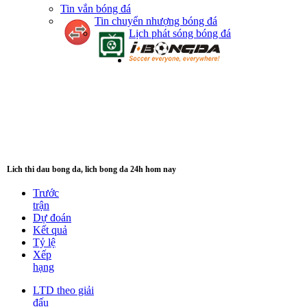
Tin vắn bóng đá
Tin chuyển nhượng bóng đá
Lịch phát sóng bóng đá
Lich thi dau bong da, lich bong da 24h hom nay
Trước
trận
Dự đoán
Kết quả
Tỷ lệ
Xếp
hạng
LTD theo giải
đấu