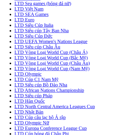
LTD Sea games (bóng đá nữ)
LTD Việt Nam
LTD SEA Games
LTD Euro
LTD Siêu Cúp Italia
LTD Siêu cúp Tây Ban Nha
LTD Siêu Cúp Đức
LTD UEFA Women's Nations League
LTD Siêu cúp Châu Âu
LTD Vòng Loại World Cup (Châu Á)
LTD Vòng Loại World Cup (Bắc Mỹ)
LTD Vòng Loại World Cup (Châu Âu)
LTD Vòng Loại World Cup (Nam Mỹ)
LTD Olympic
LTD Cúp C1 Nam Mỹ
LTD Siêu cúp Bồ Đào Nha
LTD African Nations Championship
LTD Siêu cúp Pháp
LTD Hàn Quốc
LTD North Central America Leagues Cup
LTD Nhật Bản
LTD Cúp câu lạc bộ Ả rập
LTD Olympic Nữ
LTD Europa Conference League Cup
LTD Cúp bóng đá Châu Phi