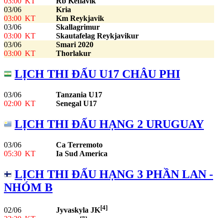
03:00
KT
Rb Keflavik
03/06
Kria
03:00
KT
Km Reykjavik
03/06
Skallagrimur
03:00
KT
Skautafelag Reykjavikur
03/06
Smari 2020
03:00
KT
Thorlakur
LỊCH THI ĐẤU U17 CHÂU PHI
03/06
Tanzania U17
02:00
KT
Senegal U17
LỊCH THI ĐẤU HẠNG 2 URUGUAY
03/06
Ca Terremoto
05:30
KT
Ia Sud America
LỊCH THI ĐẤU HẠNG 3 PHẦN LAN -
NHÓM B
[4]
02/06
Jyvaskyla JK