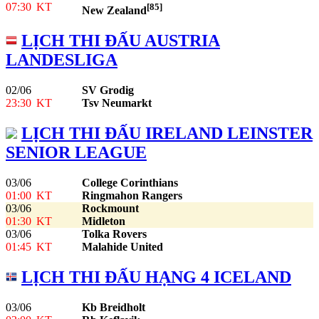
07:30
KT
[85]
New Zealand
LỊCH THI ĐẤU AUSTRIA
LANDESLIGA
02/06
SV Grodig
23:30
KT
Tsv Neumarkt
LỊCH THI ĐẤU IRELAND LEINSTER
SENIOR LEAGUE
03/06
College Corinthians
01:00
KT
Ringmahon Rangers
03/06
Rockmount
01:30
KT
Midleton
03/06
Tolka Rovers
01:45
KT
Malahide United
LỊCH THI ĐẤU HẠNG 4 ICELAND
03/06
Kb Breidholt