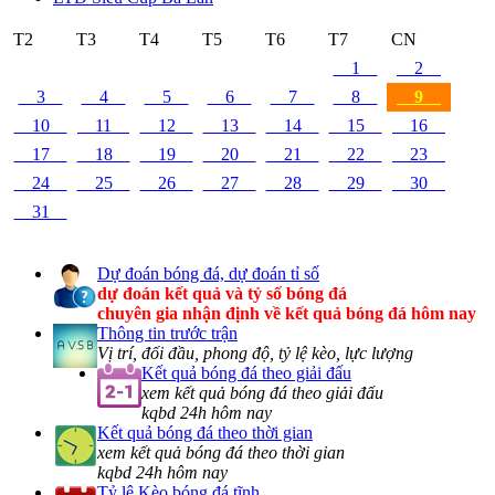
T2
T3
T4
T5
T6
T7
CN
1
2
3
4
5
6
7
8
9
10
11
12
13
14
15
16
17
18
19
20
21
22
23
24
25
26
27
28
29
30
31
Dự đoán bóng đá, dự đoán tỉ số
dự đoán kết quả và tỷ số bóng đá
chuyên gia nhận định về kết quả bóng đá hôm nay
Thông tin trước trận
Vị trí, đối đầu, phong độ, tỷ lệ kèo, lực lượng
Kết quả bóng đá theo giải đấu
xem kết quả bóng đá theo giải đấu
kqbd 24h hôm nay
Kết quả bóng đá theo thời gian
xem kết quả bóng đá theo thời gian
kqbd 24h hôm nay
Tỷ lệ Kèo bóng đá tĩnh