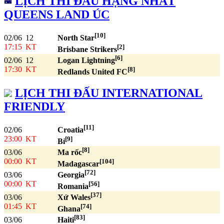
LỊCH THI ĐẤU HẠNG NHẤT
QUEENS LAND ÚC
[10]
02/06
12
North Star
17:15
KT
[2]
Brisbane Strikers
[6]
02/06
12
Logan Lightning
17:30
KT
[8]
Redlands United FC
LỊCH THI ĐẤU INTERNATIONAL
FRIENDLY
[11]
02/06
Croatia
23:00
KT
[9]
Bỉ
[8]
03/06
Ma rốc
00:00
KT
[104]
Madagascar
[72]
03/06
Georgia
00:00
KT
[56]
Romania
[37]
03/06
Xứ Wales
01:45
KT
[74]
Ghana
[83]
03/06
Haiti