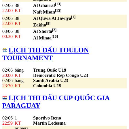
[13]
02/06
38
Al Gharraf
22:00
KT
[15]
Naft Misan
[1]
02/06
38
Al Quwa Al Jawiya
22:00
KT
[8]
Zakho
[2]
03/06
38
Al Shorta
00:30
KT
[16]
Al Minaa
LỊCH THI ĐẤU TOULON
TOURNAMENT
02/06
bảng
Trung Quốc U19
20:00
KT
Democratic Rep Congo U23
02/06
bảng
Saudi Arabia U23
23:30
KT
Colombia U19
LỊCH THI ĐẤU CUP QUỐC GIA
PARAGUAY
02/06
1
Sportivo Iteno
22:59
KT
Martin Ledesma
primera