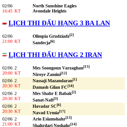
02/06
North Sunshine Eagles
16:45
KT
Avondale Heights
LỊCH THI ĐẤU HẠNG 3 BA LAN
[2]
02/06
Olimpia Grudziadz
21:00
KT
[6]
Sandecja
LỊCH THI ĐẤU HẠNG 2 IRAN
[15]
02/06
2
Mes Soongoun Varzaghan
20:00
KT
[12]
Niroye Zamini
[1]
02/06
2
Nassaji Mazandaran
20:30
KT
[18]
Damash Gilan FC
[2]
02/06
2
Mes Shahr E Babak
20:30
KT
[3]
Sanat-Naft
[6]
02/06
2
Havadar SC
20:30
KT
[17]
Navad Urmia
[13]
02/06
2
Ario Eslamshahr
21:00
KT
[14]
Shahrdari Noshahr