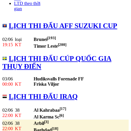
LTD theo thời
gian
LỊCH THI ĐẤU AFF SUZUKI CUP
[193]
02/06
loại
Brunei
19:15
KT
[200]
Timor Leste
LỊCH THI ĐẤU CÚP QUỐC GIA
THỤY ĐIỂN
03/06
Hudiksvalls Forenade FF
00:00
KT
Friska Viljor
LỊCH THI ĐẤU IRAQ
[17]
02/06
38
Al Kahrabaa
22:00
KT
[6]
Al Karma Sc
[3]
02/06
38
Arbil
22:00
KT
[18]
Baghdad