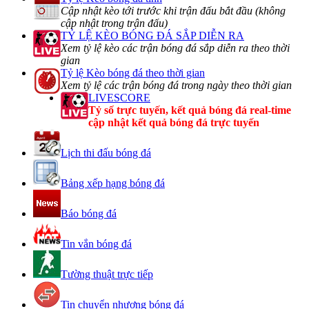
Cập nhật kèo tới trước khi trận đấu bắt đầu (không
cập nhật trong trận đấu)
TỶ LỆ KÈO BÓNG ĐÁ SẮP DIỄN RA
Xem tỷ lệ kèo các trận bóng đá sắp diễn ra theo thời
gian
Tỷ lệ Kèo bóng đá theo thời gian
Xem tỷ lệ các trận bóng đá trong ngày theo thời gian
LIVESCORE
Tỷ số trực tuyến, kết quả bóng đá real-time
cập nhật kết quả bóng đá trực tuyến
Lịch thi đấu bóng đá
Bảng xếp hạng bóng đá
Báo bóng đá
Tin vắn bóng đá
Tường thuật trực tiếp
Tin chuyển nhượng bóng đá