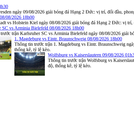
8h30
sden ngày 09/08/2026 giải bóng đá Hạng 2 Đức: vị trí, đối đầu, phong 
 08/08/2026 18h00
adt vs Holstein Kiel ngày 08/08/2026 giải bóng đá Hạng 2 Đức: vị trí, 
r SC vs Arminia Bielefeld 08/08/2026 18h00
trước trận Karlsruher SC vs Arminia Bielefeld ngày 08/08/2026 giải bón
1. Magdeburg vs Eintr. Braunschweig 08/08/2026 18h00
Thông tin trước trận 1. Magdeburg vs Eintr. Braunschweig ngày
thống kê, tỷ lệ kèo.
Wolfsburg vs Kaiserslautern 09/08/2026 01h
Thông tin trước trận Wolfsburg vs Kaiserslau
độ, thống kê, tỷ lệ kèo.