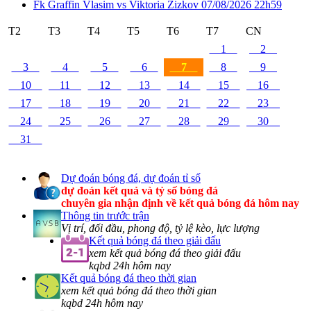
Fk Graffin Vlasim vs Viktoria Zizkov 07/08/2026 22h59
T2
T3
T4
T5
T6
T7
CN
1
2
3
4
5
6
7
8
9
10
11
12
13
14
15
16
17
18
19
20
21
22
23
24
25
26
27
28
29
30
31
Dự đoán bóng đá, dự đoán tỉ số
dự đoán kết quả và tỷ số bóng đá
chuyên gia nhận định về kết quả bóng đá hôm nay
Thông tin trước trận
Vị trí, đối đầu, phong độ, tỷ lệ kèo, lực lượng
Kết quả bóng đá theo giải đấu
xem kết quả bóng đá theo giải đấu
kqbd 24h hôm nay
Kết quả bóng đá theo thời gian
xem kết quả bóng đá theo thời gian
kqbd 24h hôm nay