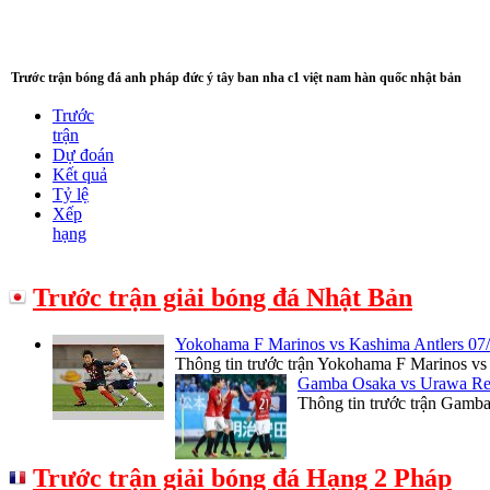
Trước trận bóng đá anh pháp đức ý tây ban nha c1 việt nam hàn quốc nhật bản
Trước
trận
Dự đoán
Kết quả
Tỷ lệ
Xếp
hạng
Trước trận giải bóng đá Nhật Bản
Yokohama F Marinos vs Kashima Antlers 07
Thông tin trước trận Yokohama F Marinos vs K
Gamba Osaka vs Urawa Re
Thông tin trước trận Gamba
Trước trận giải bóng đá Hạng 2 Pháp