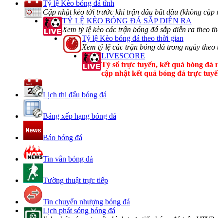
Tỷ lệ Kèo bóng đá tĩnh
Cập nhật kèo tới trước khi trận đấu bắt đầu (không cập 
TỶ LỆ KÈO BÓNG ĐÁ SẮP DIỄN RA
Xem tỷ lệ kèo các trận bóng đá sắp diễn ra theo th
Tỷ lệ Kèo bóng đá theo thời gian
Xem tỷ lệ các trận bóng đá trong ngày theo 
LIVESCORE
Tỷ số trực tuyến, kết quả bóng đá r
cập nhật kết quả bóng đá trực tuy
Lịch thi đấu bóng đá
Bảng xếp hạng bóng đá
Báo bóng đá
Tin vắn bóng đá
Tường thuật trực tiếp
Tin chuyển nhượng bóng đá
Lịch phát sóng bóng đá