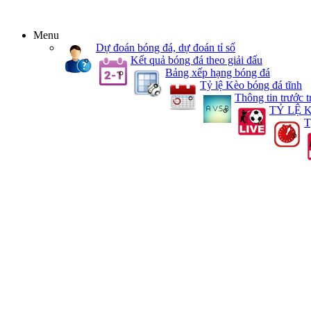
Menu
Dự đoán bóng đá, dự đoán tỉ số
Kết quả bóng đá theo giải đấu
Bảng xếp hạng bóng đá
Tỷ lệ Kèo bóng đá tĩnh
Thông tin trước t
TỶ LỆ 
T