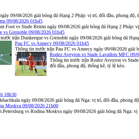
ày 09/08/2026 giải bóng đá Hạng 2 Pháp: vị trí, đối đầu, phong độ, th
ims 09/08/2026 01h45
nt Foot vs Stade Reims ngày 09/08/2026 giải bóng đá Hạng 2 Pháp: vị tr
e vs Grenoble 09/08/2026 01h45
 trước trận Dunkerque vs Grenoble ngày 09/08/2026 giải bóng đá Hạng 2 
Pau FC vs Annecy 09/08/2026 01h45
Thông tin trước trận Pau FC vs Annecy ngày 09/08/2026 giải bón
Rodez Aveyron vs Stade Lavallois MFC 09/
Thông tin trước trận Rodez Aveyron vs Stade
đối đầu, phong độ, thống kê, tỷ lệ kèo.
6 18h30
chkala ngày 09/08/2026 giải bóng đá Nga: vị trí, đối đầu, phong độ, 
dina Moskva 09/08/2026 21h00
St.Petersburg vs Rodina Moskva ngày 09/08/2026 giải bóng đá Nga: vị tr