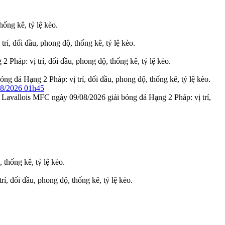
ống kê, tỷ lệ kèo.
í, đối đầu, phong độ, thống kê, tỷ lệ kèo.
Pháp: vị trí, đối đầu, phong độ, thống kê, tỷ lệ kèo.
g đá Hạng 2 Pháp: vị trí, đối đầu, phong độ, thống kê, tỷ lệ kèo.
08/2026 01h45
 Lavallois MFC ngày 09/08/2026 giải bóng đá Hạng 2 Pháp: vị trí,
thống kê, tỷ lệ kèo.
í, đối đầu, phong độ, thống kê, tỷ lệ kèo.