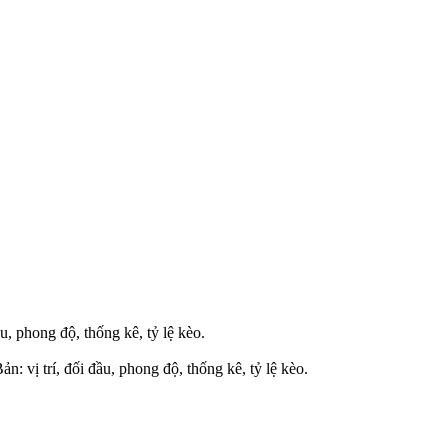
, phong độ, thống kê, tỷ lệ kèo.
vị trí, đối đầu, phong độ, thống kê, tỷ lệ kèo.