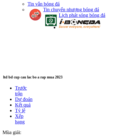
Tin vắn bóng đá
Tin chuyển nhượng bóng đá
Lịch phát sóng bóng đá
ltd bd cup cau lac bo a rap mua 2023
Trước
trận
Dự đoán
Kết quả
Tỷ lệ
Xếp
hạng
Mùa giải: