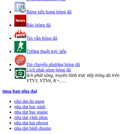
Bảng xếp hạng bóng đá
Báo bóng đá
Tin vắn bóng đá
Tường thuật trực tiếp
Tin chuyển nhượng bóng đá
Lịch phát sóng bóng đá
lịch phát sóng, truyền hình trực tiếp bóng đá trên
VTV3, VTV6, K+, ...
mua ban nha dat
nha dat da nang
nha dat bac ninh
nha dat bac giang
nha dat vinh phuc
nha dat hai phong
nha dat binh duong