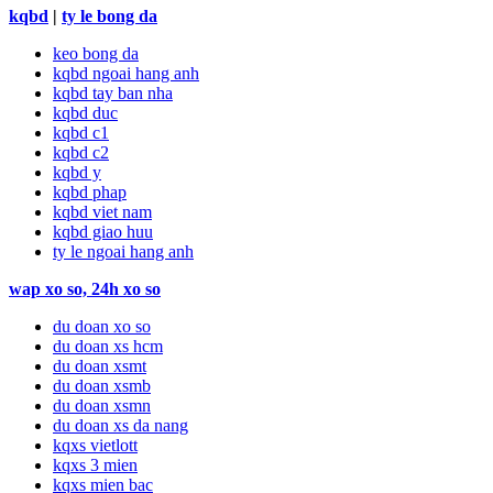
kqbd
|
ty le bong da
keo bong da
kqbd ngoai hang anh
kqbd tay ban nha
kqbd duc
kqbd c1
kqbd c2
kqbd y
kqbd phap
kqbd viet nam
kqbd giao huu
ty le ngoai hang anh
wap xo so, 24h xo so
du doan xo so
du doan xs hcm
du doan xsmt
du doan xsmb
du doan xsmn
du doan xs da nang
kqxs vietlott
kqxs 3 mien
kqxs mien bac