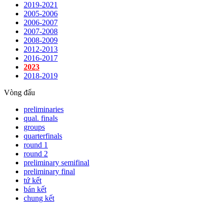
2019-2021
2005-2006
2006-2007
2007-2008
2008-2009
2012-2013
2016-2017
2023
2018-2019
Vòng đấu
preliminaries
qual. finals
groups
quarterfinals
round 1
round 2
preliminary semifinal
preliminary final
tứ kết
bán kết
chung kết