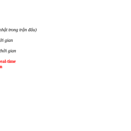
nhật trong trận đấu)
ời gian
thời gian
eal-time
ến