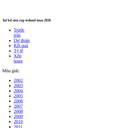
ltd bd sieu cup ireland mua 2026
Trước
trận
Dự đoán
Kết quả
Tỷ lệ
Xếp
hạng
Mùa giải:
2002
2003
2004
2005
2006
2007
2008
2009
2010
2011