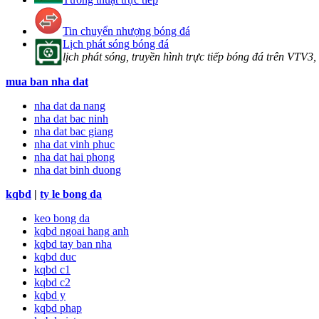
Tin chuyển nhượng bóng đá
Lịch phát sóng bóng đá
lịch phát sóng, truyền hình trực tiếp bóng đá trên VTV3,
mua ban nha dat
nha dat da nang
nha dat bac ninh
nha dat bac giang
nha dat vinh phuc
nha dat hai phong
nha dat binh duong
kqbd
|
ty le bong da
keo bong da
kqbd ngoai hang anh
kqbd tay ban nha
kqbd duc
kqbd c1
kqbd c2
kqbd y
kqbd phap