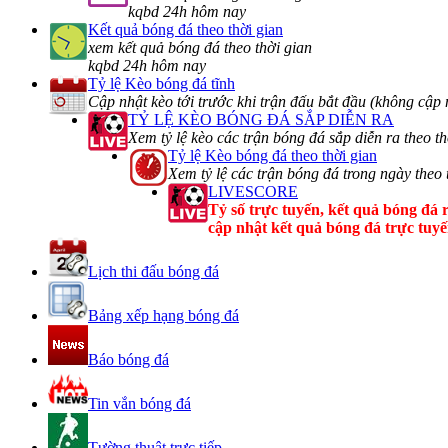
kqbd 24h hôm nay
Kết quả bóng đá theo thời gian
xem kết quả bóng đá theo thời gian
kqbd 24h hôm nay
Tỷ lệ Kèo bóng đá tĩnh
Cập nhật kèo tới trước khi trận đấu bắt đầu (không cập 
TỶ LỆ KÈO BÓNG ĐÁ SẮP DIỄN RA
Xem tỷ lệ kèo các trận bóng đá sắp diễn ra theo th
Tỷ lệ Kèo bóng đá theo thời gian
Xem tỷ lệ các trận bóng đá trong ngày theo 
LIVESCORE
Tỷ số trực tuyến, kết quả bóng đá r
cập nhật kết quả bóng đá trực tuy
Lịch thi đấu bóng đá
Bảng xếp hạng bóng đá
Báo bóng đá
Tin vắn bóng đá
Tường thuật trực tiếp