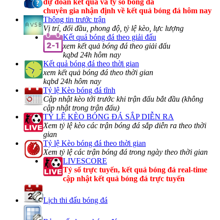
dự đoán kết quả và tỷ số bóng đá
chuyên gia nhận định về kết quả bóng đá hôm nay
Thông tin trước trận
Vị trí, đối đầu, phong độ, tỷ lệ kèo, lực lượng
Kết quả bóng đá theo giải đấu
xem kết quả bóng đá theo giải đấu
kqbd 24h hôm nay
Kết quả bóng đá theo thời gian
xem kết quả bóng đá theo thời gian
kqbd 24h hôm nay
Tỷ lệ Kèo bóng đá tĩnh
Cập nhật kèo tới trước khi trận đấu bắt đầu (không
cập nhật trong trận đấu)
TỶ LỆ KÈO BÓNG ĐÁ SẮP DIỄN RA
Xem tỷ lệ kèo các trận bóng đá sắp diễn ra theo thời
gian
Tỷ lệ Kèo bóng đá theo thời gian
Xem tỷ lệ các trận bóng đá trong ngày theo thời gian
LIVESCORE
Tỷ số trực tuyến, kết quả bóng đá real-time
cập nhật kết quả bóng đá trực tuyến
Lịch thi đấu bóng đá