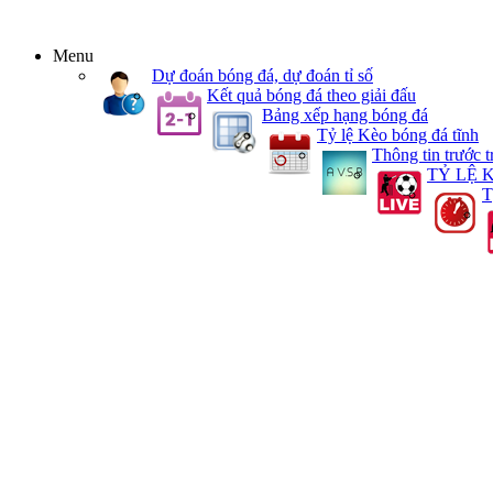
Menu
Dự đoán bóng đá, dự đoán tỉ số
Kết quả bóng đá theo giải đấu
Bảng xếp hạng bóng đá
Tỷ lệ Kèo bóng đá tĩnh
Thông tin trước t
TỶ LỆ 
T