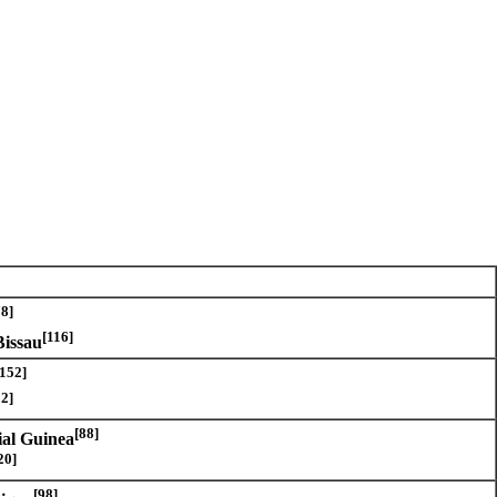
78]
[116]
Bissau
[152]
82]
[88]
ial Guinea
20]
[98]