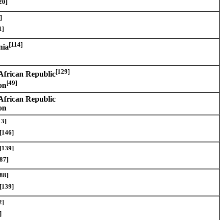
20]
]
1]
[114]
nia
[129]
African Republic
[49]
on
African Republic
on
13]
[146]
[139]
[87]
[88]
[139]
2]
]