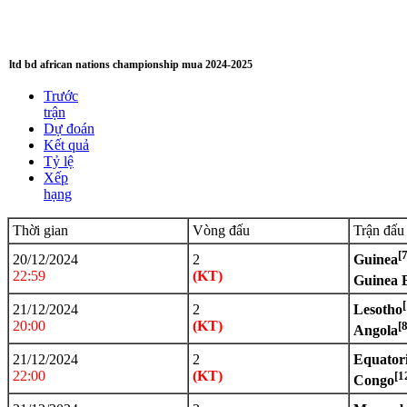
ltd bd african nations championship mua 2024-2025
Trước
trận
Dự đoán
Kết quả
Tỷ lệ
Xếp
hạng
Thời gian
Vòng đấu
Trận đấu
[
20/12/2024
2
Guinea
22:59
(KT)
Guinea 
21/12/2024
2
Lesotho
20:00
(KT)
[
Angola
21/12/2024
2
Equator
22:00
(KT)
[1
Congo