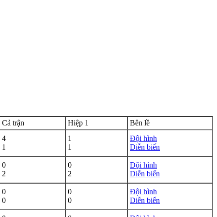
Cả trận
Hiệp 1
Bên lề
4
1
Đội hình
1
1
Diễn biến
0
0
Đội hình
2
2
Diễn biến
0
0
Đội hình
0
0
Diễn biến