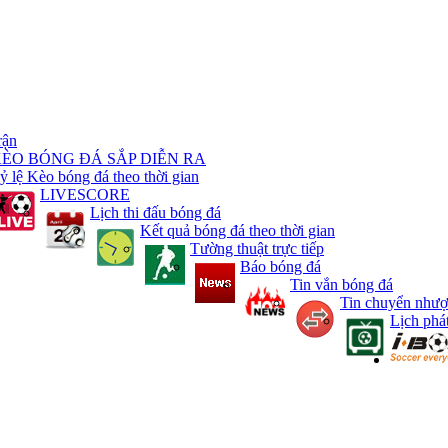
rận
KÈO BÓNG ĐÁ SẮP DIỄN RA
ỷ lệ Kèo bóng đá theo thời gian
LIVESCORE
Lịch thi đấu bóng đá
Kết quả bóng đá theo thời gian
Tường thuật trực tiếp
Báo bóng đá
Tin vắn bóng đá
Tin chuyển nhượ
Lịch phá