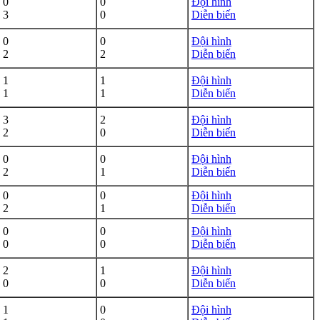
0
0
Đội hình
3
0
Diễn biến
0
0
Đội hình
2
2
Diễn biến
1
1
Đội hình
1
1
Diễn biến
3
2
Đội hình
2
0
Diễn biến
0
0
Đội hình
2
1
Diễn biến
0
0
Đội hình
2
1
Diễn biến
0
0
Đội hình
0
0
Diễn biến
2
1
Đội hình
0
0
Diễn biến
1
0
Đội hình