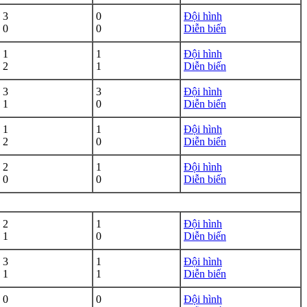
3
0
Đội hình
0
0
Diễn biến
1
1
Đội hình
2
1
Diễn biến
3
3
Đội hình
1
0
Diễn biến
1
1
Đội hình
2
0
Diễn biến
2
1
Đội hình
0
0
Diễn biến
2
1
Đội hình
1
0
Diễn biến
3
1
Đội hình
1
1
Diễn biến
0
0
Đội hình