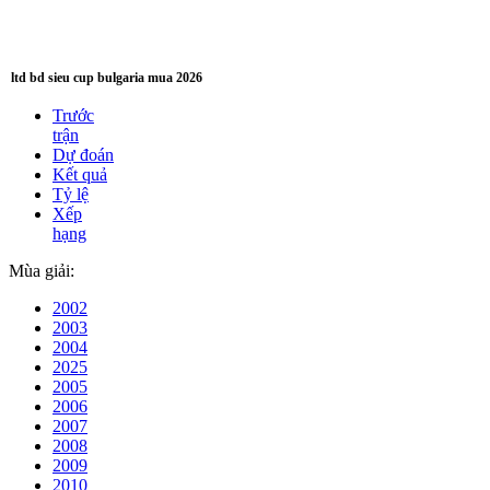
ltd bd sieu cup bulgaria mua 2026
Trước
trận
Dự đoán
Kết quả
Tỷ lệ
Xếp
hạng
Mùa giải:
2002
2003
2004
2025
2005
2006
2007
2008
2009
2010