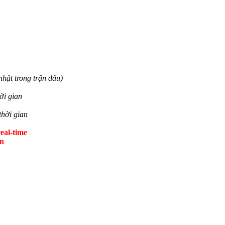
nhật trong trận đấu)
ời gian
thời gian
eal-time
ến