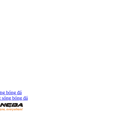
ng bóng đá
t sóng bóng đá