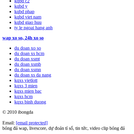
kqbd c2
kqbd y
kqbd phap
kqbd viet nam
kqbd giao huu
ty le ngoai hang anh
wap xo so, 24h xo so
du doan xo so
du doan xs hcm
du doan xsmt
du doan xsmb
du doan xsmn
du doan xs da nang
kqxs vietlott
kqxs 3 mien
kqxs mien bac
kqxs hcm
kqxs binh duong
© 2010 ibongda
Email:
[email protected]
bóng đá wap, livescore, dự đoán tỉ số, tin tức, video clip bóng đá