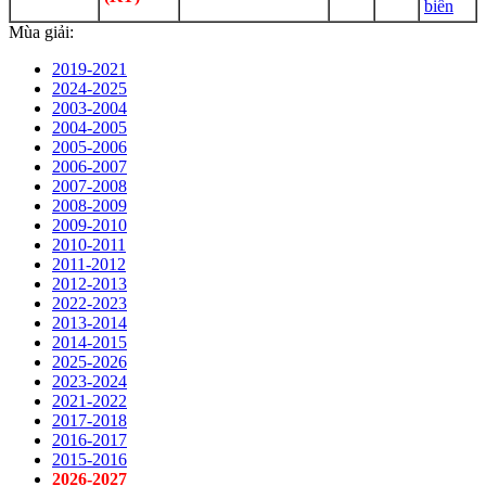
biến
Mùa giải:
2019-2021
2024-2025
2003-2004
2004-2005
2005-2006
2006-2007
2007-2008
2008-2009
2009-2010
2010-2011
2011-2012
2012-2013
2022-2023
2013-2014
2014-2015
2025-2026
2023-2024
2021-2022
2017-2018
2016-2017
2015-2016
2026-2027