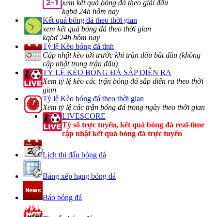
xem kết quả bóng đá theo giải đấu
kqbd 24h hôm nay
Kết quả bóng đá theo thời gian
xem kết quả bóng đá theo thời gian
kqbd 24h hôm nay
Tỷ lệ Kèo bóng đá tĩnh
Cập nhật kèo tới trước khi trận đấu bắt đầu (không
cập nhật trong trận đấu)
TỶ LỆ KÈO BÓNG ĐÁ SẮP DIỄN RA
Xem tỷ lệ kèo các trận bóng đá sắp diễn ra theo thời
gian
Tỷ lệ Kèo bóng đá theo thời gian
Xem tỷ lệ các trận bóng đá trong ngày theo thời gian
LIVESCORE
Tỷ số trực tuyến, kết quả bóng đá real-time
cập nhật kết quả bóng đá trực tuyến
Lịch thi đấu bóng đá
Bảng xếp hạng bóng đá
Báo bóng đá