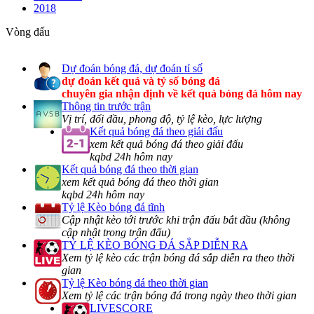
2018
Vòng đấu
Dự đoán bóng đá, dự đoán tỉ số
dự đoán kết quả và tỷ số bóng đá
chuyên gia nhận định về kết quả bóng đá hôm nay
Thông tin trước trận
Vị trí, đối đầu, phong độ, tỷ lệ kèo, lực lượng
Kết quả bóng đá theo giải đấu
xem kết quả bóng đá theo giải đấu
kqbd 24h hôm nay
Kết quả bóng đá theo thời gian
xem kết quả bóng đá theo thời gian
kqbd 24h hôm nay
Tỷ lệ Kèo bóng đá tĩnh
Cập nhật kèo tới trước khi trận đấu bắt đầu (không
cập nhật trong trận đấu)
TỶ LỆ KÈO BÓNG ĐÁ SẮP DIỄN RA
Xem tỷ lệ kèo các trận bóng đá sắp diễn ra theo thời
gian
Tỷ lệ Kèo bóng đá theo thời gian
Xem tỷ lệ các trận bóng đá trong ngày theo thời gian
LIVESCORE