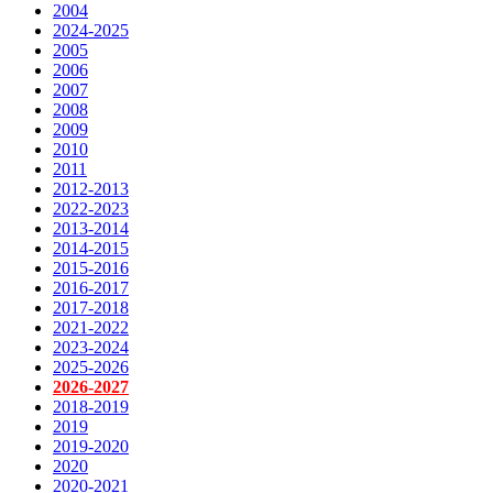
2004
2024-2025
2005
2006
2007
2008
2009
2010
2011
2012-2013
2022-2023
2013-2014
2014-2015
2015-2016
2016-2017
2017-2018
2021-2022
2023-2024
2025-2026
2026-2027
2018-2019
2019
2019-2020
2020
2020-2021