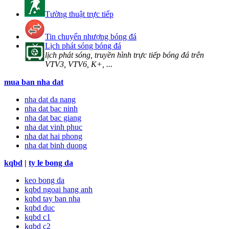
Tường thuật trực tiếp
Tin chuyển nhượng bóng đá
Lịch phát sóng bóng đá
lịch phát sóng, truyền hình trực tiếp bóng đá trên
VTV3, VTV6, K+, ...
mua ban nha dat
nha dat da nang
nha dat bac ninh
nha dat bac giang
nha dat vinh phuc
nha dat hai phong
nha dat binh duong
kqbd
|
ty le bong da
keo bong da
kqbd ngoai hang anh
kqbd tay ban nha
kqbd duc
kqbd c1
kqbd c2