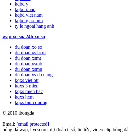
kqbd y
kqbd phap
kqbd viet nam
kqbd giao huu
ty le ngoai hang anh
wap xo so, 24h xo so
du doan xo so
du doan xs hcm
du doan xsmt
du doan xsmb
du doan xsmn
du doan xs da nang
kqxs vietlott
kqxs 3 mien
kqxs mien bac
kqxs hcm
kqxs binh duong
© 2010 ibongda
Email:
[email protected]
bóng đá wap, livescore, dự đoán tỉ số, tin tức, video clip bóng đá