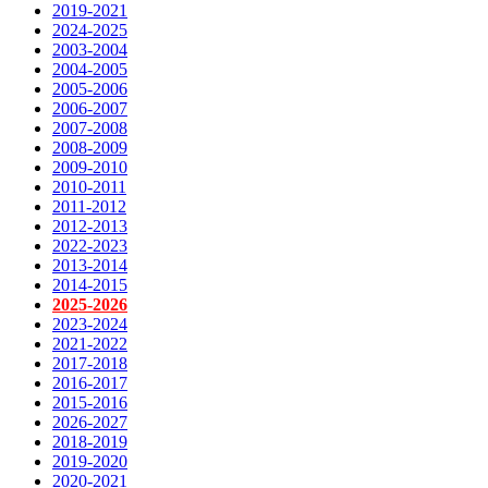
2019-2021
2024-2025
2003-2004
2004-2005
2005-2006
2006-2007
2007-2008
2008-2009
2009-2010
2010-2011
2011-2012
2012-2013
2022-2023
2013-2014
2014-2015
2025-2026
2023-2024
2021-2022
2017-2018
2016-2017
2015-2016
2026-2027
2018-2019
2019-2020
2020-2021