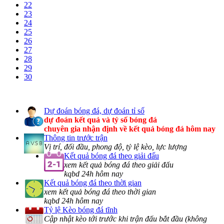
22
23
24
25
26
27
28
29
30
Dự đoán bóng đá, dự đoán tỉ số
dự đoán kết quả và tỷ số bóng đá
chuyên gia nhận định về kết quả bóng đá hôm nay
Thông tin trước trận
Vị trí, đối đầu, phong độ, tỷ lệ kèo, lực lượng
Kết quả bóng đá theo giải đấu
xem kết quả bóng đá theo giải đấu
kqbd 24h hôm nay
Kết quả bóng đá theo thời gian
xem kết quả bóng đá theo thời gian
kqbd 24h hôm nay
Tỷ lệ Kèo bóng đá tĩnh
Cập nhật kèo tới trước khi trận đấu bắt đầu (không