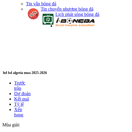
Tin vắn bóng đá
Tin chuyển nhượng bóng đá
Lịch phát sóng bóng đá
ltd bd algeria mua 2025-2026
Trước
trận
Dự đoán
Kết quả
Tỷ lệ
Xếp
hạng
Mùa giải: