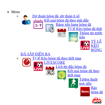
Menu
Dự đoán bóng đá, dự đoán tỉ số
Kết quả bóng đá theo giải đấu
Bảng xếp hạng bóng đá
Tỷ lệ Kèo bóng đá tĩnh
Thông tin trước
trận
TỶ LỆ
KÈO
BÓNG
ĐÁ SẮP DIỄN RA
Tỷ lệ Kèo bóng đá theo thời gian
LIVESCORE
Lịch thi đấu bóng đá
Kết quả bóng đá theo
thời gian
Tường thuật
trực tiếp
Báo
bóng đá