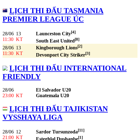
LỊCH THI ĐẤU TASMANIA
PREMIER LEAGUE ÚC
[4]
28/06
13
Launceston City
11:30
KT
[8]
South East United
[2]
28/06
13
Kingborough Lions
11:30
KT
[3]
Devonport City Striker
LỊCH THI ĐẤU INTERNATIONAL
FRIENDLY
28/06
El Salvador U20
23:00
KT
Guatemala U20
LỊCH THI ĐẤU TAJIKISTAN
VYSSHAYA LIGA
[11]
28/06
12
Sardor Tursunzoda
21:00
KT
[1]
Esteghlal Dushanbe