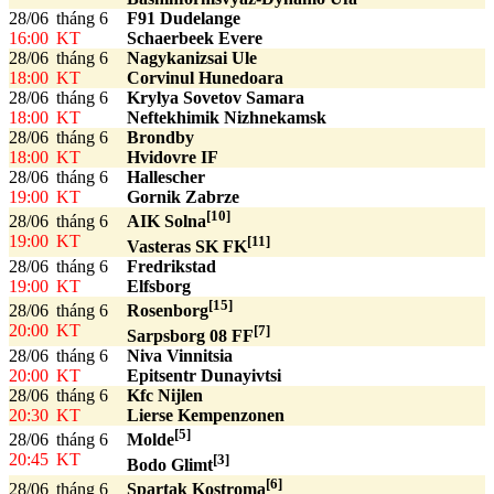
28/06
tháng 6
F91 Dudelange
16:00
KT
Schaerbeek Evere
28/06
tháng 6
Nagykanizsai Ule
18:00
KT
Corvinul Hunedoara
28/06
tháng 6
Krylya Sovetov Samara
18:00
KT
Neftekhimik Nizhnekamsk
28/06
tháng 6
Brondby
18:00
KT
Hvidovre IF
28/06
tháng 6
Hallescher
19:00
KT
Gornik Zabrze
[10]
28/06
tháng 6
AIK Solna
19:00
KT
[11]
Vasteras SK FK
28/06
tháng 6
Fredrikstad
19:00
KT
Elfsborg
[15]
28/06
tháng 6
Rosenborg
20:00
KT
[7]
Sarpsborg 08 FF
28/06
tháng 6
Niva Vinnitsia
20:00
KT
Epitsentr Dunayivtsi
28/06
tháng 6
Kfc Nijlen
20:30
KT
Lierse Kempenzonen
[5]
28/06
tháng 6
Molde
20:45
KT
[3]
Bodo Glimt
[6]
28/06
tháng 6
Spartak Kostroma