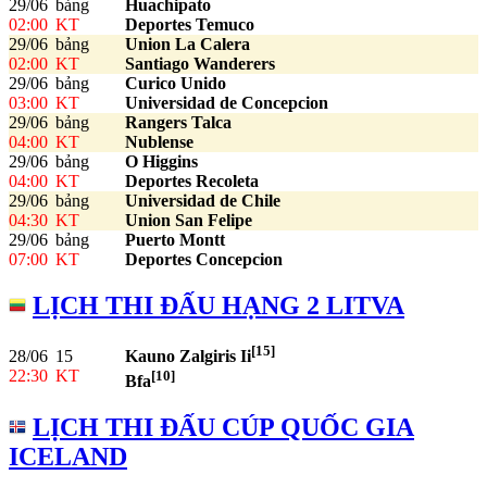
29/06
bảng
Huachipato
02:00
KT
Deportes Temuco
29/06
bảng
Union La Calera
02:00
KT
Santiago Wanderers
29/06
bảng
Curico Unido
03:00
KT
Universidad de Concepcion
29/06
bảng
Rangers Talca
04:00
KT
Nublense
29/06
bảng
O Higgins
04:00
KT
Deportes Recoleta
29/06
bảng
Universidad de Chile
04:30
KT
Union San Felipe
29/06
bảng
Puerto Montt
07:00
KT
Deportes Concepcion
LỊCH THI ĐẤU HẠNG 2 LITVA
[15]
28/06
15
Kauno Zalgiris Ii
22:30
KT
[10]
Bfa
LỊCH THI ĐẤU CÚP QUỐC GIA
ICELAND