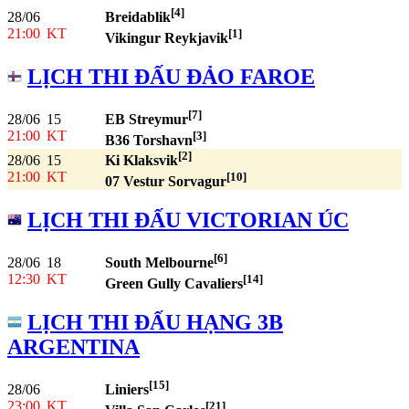
[4]
28/06
Breidablik
21:00
KT
[1]
Vikingur Reykjavik
LỊCH THI ĐẤU ĐẢO FAROE
[7]
28/06
15
EB Streymur
21:00
KT
[3]
B36 Torshavn
[2]
28/06
15
Ki Klaksvik
21:00
KT
[10]
07 Vestur Sorvagur
LỊCH THI ĐẤU VICTORIAN ÚC
[6]
28/06
18
South Melbourne
12:30
KT
[14]
Green Gully Cavaliers
LỊCH THI ĐẤU HẠNG 3B
ARGENTINA
[15]
28/06
Liniers
23:00
KT
[21]