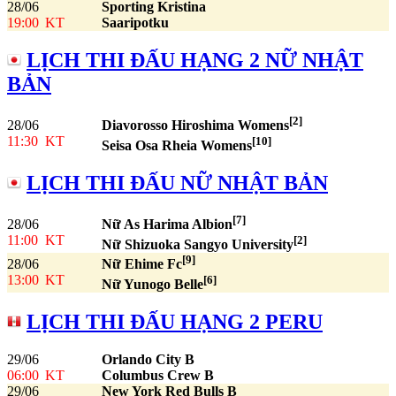
28/06
Sporting Kristina
19:00
KT
Saaripotku
LỊCH THI ĐẤU HẠNG 2 NỮ NHẬT
BẢN
[2]
28/06
Diavorosso Hiroshima Womens
11:30
KT
[10]
Seisa Osa Rheia Womens
LỊCH THI ĐẤU NỮ NHẬT BẢN
[7]
28/06
Nữ As Harima Albion
11:00
KT
[2]
Nữ Shizuoka Sangyo University
[9]
28/06
Nữ Ehime Fc
13:00
KT
[6]
Nữ Yunogo Belle
LỊCH THI ĐẤU HẠNG 2 PERU
29/06
Orlando City B
06:00
KT
Columbus Crew B
29/06
New York Red Bulls B