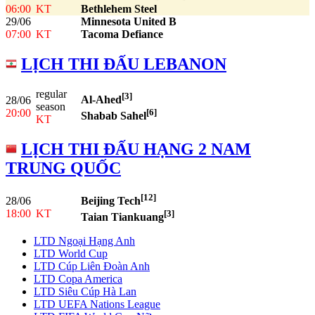
06:00
KT
Bethlehem Steel
29/06
Minnesota United B
07:00
KT
Tacoma Defiance
LỊCH THI ĐẤU LEBANON
regular
[3]
Al-Ahed
28/06
season
[6]
20:00
Shabab Sahel
KT
LỊCH THI ĐẤU HẠNG 2 NAM
TRUNG QUỐC
[12]
28/06
Beijing Tech
18:00
KT
[3]
Taian Tiankuang
LTD Ngoại Hạng Anh
LTD World Cup
LTD Cúp Liên Đoàn Anh
LTD Copa America
LTD Siêu Cúp Hà Lan
LTD UEFA Nations League