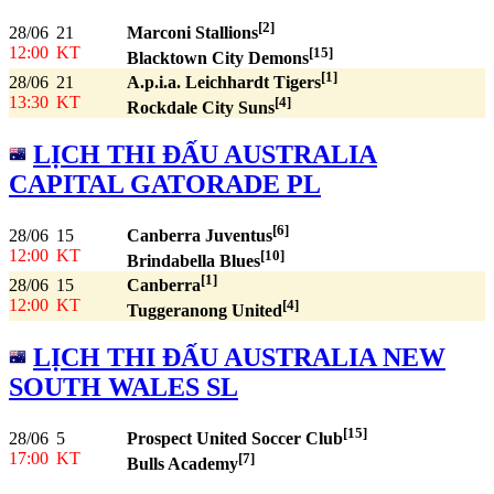
[2]
28/06
21
Marconi Stallions
12:00
KT
[15]
Blacktown City Demons
[1]
28/06
21
A.p.i.a. Leichhardt Tigers
13:30
KT
[4]
Rockdale City Suns
LỊCH THI ĐẤU AUSTRALIA
CAPITAL GATORADE PL
[6]
28/06
15
Canberra Juventus
12:00
KT
[10]
Brindabella Blues
[1]
28/06
15
Canberra
12:00
KT
[4]
Tuggeranong United
LỊCH THI ĐẤU AUSTRALIA NEW
SOUTH WALES SL
[15]
28/06
5
Prospect United Soccer Club
17:00
KT
[7]
Bulls Academy