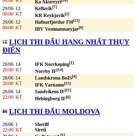
00:00
KT
Ka Akureyri
[7]
29/06
12
Keflavik
00:00
KT
[2]
KR Reykjavik
[12]
29/06
12
Hafnarfjordur FH
00:00
KT
[9]
IBV Vestmannaeyjar
LỊCH THI ĐẤU HẠNG NHẤT THỤY
ĐIỂN
[1]
28/06
14
IFK Norrkoping
20:00
KT
[14]
Norrby IF
[4]
28/06
14
Landskrona BoIS
20:00
KT
[15]
IFK Varnamo
[11]
28/06
14
Sandvikens IF
22:00
KT
[6]
Helsingborg IF
LỊCH THI ĐẤU MOLDOVA
28/06
1
Sheriff
22:00
KT
Sireti
[1]