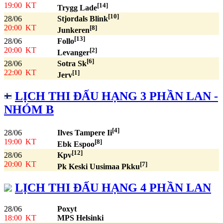
19:00
KT
[14]
Trygg Lade
[10]
28/06
Stjordals Blink
20:00
KT
[8]
Junkeren
[13]
28/06
Follo
20:00
KT
[2]
Levanger
[6]
28/06
Sotra Sk
22:00
KT
[1]
Jerv
LỊCH THI ĐẤU HẠNG 3 PHẦN LAN -
NHÓM B
[4]
28/06
Ilves Tampere Ii
19:00
KT
[8]
Ebk Espoo
[12]
28/06
Kpv
20:00
KT
[7]
Pk Keski Uusimaa Pkku
LỊCH THI ĐẤU HẠNG 4 PHẦN LAN
28/06
Poxyt
18:00
KT
MPS Helsinki