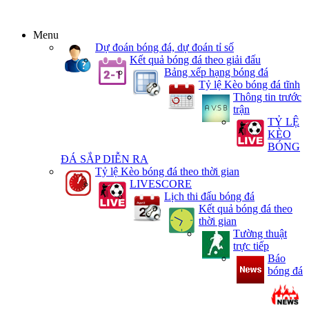
Menu
Dự đoán bóng đá, dự đoán tỉ số
Kết quả bóng đá theo giải đấu
Bảng xếp hạng bóng đá
Tỷ lệ Kèo bóng đá tĩnh
Thông tin trước
trận
TỶ LỆ
KÈO
BÓNG
ĐÁ SẮP DIỄN RA
Tỷ lệ Kèo bóng đá theo thời gian
LIVESCORE
Lịch thi đấu bóng đá
Kết quả bóng đá theo
thời gian
Tường thuật
trực tiếp
Báo
bóng đá