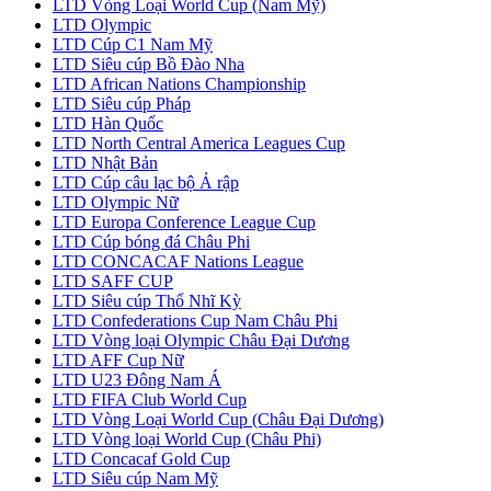
LTD Vòng Loại World Cup (Nam Mỹ)
LTD Olympic
LTD Cúp C1 Nam Mỹ
LTD Siêu cúp Bồ Đào Nha
LTD African Nations Championship
LTD Siêu cúp Pháp
LTD Hàn Quốc
LTD North Central America Leagues Cup
LTD Nhật Bản
LTD Cúp câu lạc bộ Ả rập
LTD Olympic Nữ
LTD Europa Conference League Cup
LTD Cúp bóng đá Châu Phi
LTD CONCACAF Nations League
LTD SAFF CUP
LTD Siêu cúp Thổ Nhĩ Kỳ
LTD Confederations Cup Nam Châu Phi
LTD Vòng loại Olympic Châu Đại Dương
LTD AFF Cup Nữ
LTD U23 Đông Nam Á
LTD FIFA Club World Cup
LTD Vòng Loại World Cup (Châu Đại Dương)
LTD Vòng loại World Cup (Châu Phi)
LTD Concacaf Gold Cup
LTD Siêu cúp Nam Mỹ