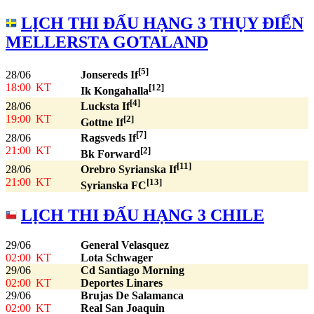
LỊCH THI ĐẤU HẠNG 3 THỤY ĐIỂN
MELLERSTA GOTALAND
[5]
28/06
Jonsereds If
18:00
KT
[12]
Ik Kongahalla
[4]
28/06
Lucksta If
19:00
KT
[2]
Gottne If
[7]
28/06
Ragsveds If
21:00
KT
[2]
Bk Forward
[11]
28/06
Orebro Syrianska If
21:00
KT
[13]
Syrianska FC
LỊCH THI ĐẤU HẠNG 3 CHILE
29/06
General Velasquez
02:00
KT
Lota Schwager
29/06
Cd Santiago Morning
02:00
KT
Deportes Linares
29/06
Brujas De Salamanca
02:00
KT
Real San Joaquin