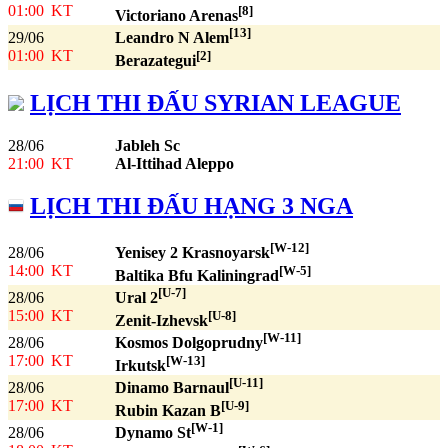
01:00
KT
[8]
Victoriano Arenas
[13]
29/06
Leandro N Alem
01:00
KT
[2]
Berazategui
LỊCH THI ĐẤU SYRIAN LEAGUE
28/06
Jableh Sc
21:00
KT
Al-Ittihad Aleppo
LỊCH THI ĐẤU HẠNG 3 NGA
[W-12]
28/06
Yenisey 2 Krasnoyarsk
14:00
KT
[W-5]
Baltika Bfu Kaliningrad
[U-7]
28/06
Ural 2
15:00
KT
[U-8]
Zenit-Izhevsk
[W-11]
28/06
Kosmos Dolgoprudny
17:00
KT
[W-13]
Irkutsk
[U-11]
28/06
Dinamo Barnaul
17:00
KT
[U-9]
Rubin Kazan B
[W-1]
28/06
Dynamo St