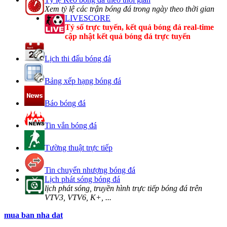
Xem tỷ lệ các trận bóng đá trong ngày theo thời gian
LIVESCORE
Tỷ số trực tuyến, kết quả bóng đá real-time
cập nhật kết quả bóng đá trực tuyến
Lịch thi đấu bóng đá
Bảng xếp hạng bóng đá
Báo bóng đá
Tin vắn bóng đá
Tường thuật trực tiếp
Tin chuyển nhượng bóng đá
Lịch phát sóng bóng đá
lịch phát sóng, truyền hình trực tiếp bóng đá trên
VTV3, VTV6, K+, ...
mua ban nha dat