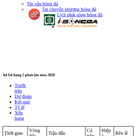
Tin vắn bóng đá
Tin chuyển nhượng bóng đá
Lịch phát sóng bóng đá
ltd bd hang 2 phan lan mua 2026
Trước
trận
Dự đoán
Kết quả
Tỷ lệ
Xếp
hạng
Vòng
Cả
Hiệp
Thời gian
Trận đấu
Bên lề
đấu
trận
1