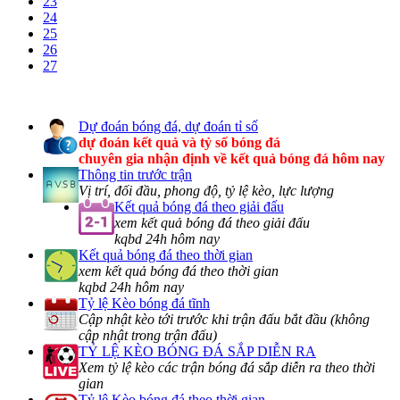
23
24
25
26
27
Dự đoán bóng đá, dự đoán tỉ số
dự đoán kết quả và tỷ số bóng đá
chuyên gia nhận định về kết quả bóng đá hôm nay
Thông tin trước trận
Vị trí, đối đầu, phong độ, tỷ lệ kèo, lực lượng
Kết quả bóng đá theo giải đấu
xem kết quả bóng đá theo giải đấu
kqbd 24h hôm nay
Kết quả bóng đá theo thời gian
xem kết quả bóng đá theo thời gian
kqbd 24h hôm nay
Tỷ lệ Kèo bóng đá tĩnh
Cập nhật kèo tới trước khi trận đấu bắt đầu (không
cập nhật trong trận đấu)
TỶ LỆ KÈO BÓNG ĐÁ SẮP DIỄN RA
Xem tỷ lệ kèo các trận bóng đá sắp diễn ra theo thời
gian
Tỷ lệ Kèo bóng đá theo thời gian