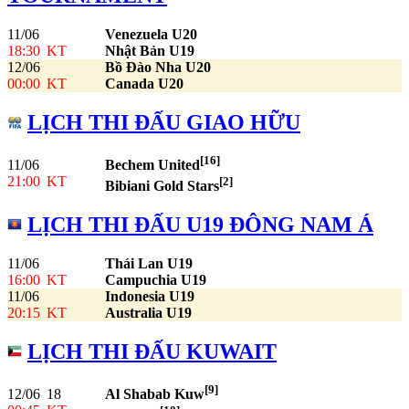
11/06
Venezuela U20
18:30
KT
Nhật Bản U19
12/06
Bồ Đào Nha U20
00:00
KT
Canada U20
LỊCH THI ĐẤU GIAO HỮU
[16]
11/06
Bechem United
21:00
KT
[2]
Bibiani Gold Stars
LỊCH THI ĐẤU U19 ĐÔNG NAM Á
11/06
Thái Lan U19
16:00
KT
Campuchia U19
11/06
Indonesia U19
20:15
KT
Australia U19
LỊCH THI ĐẤU KUWAIT
[9]
12/06
18
Al Shabab Kuw