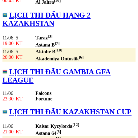
00:45
KT
[10]
Al Jahra
LỊCH THI ĐẤU HẠNG 2
KAZAKHSTAN
[3]
11/06
5
Taraz
19:00
KT
[7]
Astana B
[10]
11/06
5
Aktobe B
20:00
KT
[6]
Akademiya Ontustik
LỊCH THI ĐẤU GAMBIA GFA
LEAGUE
11/06
Falcons
23:30
KT
Fortune
LỊCH THI ĐẤU KAZAKHSTAN CUP
[12]
11/06
Kaisar Kyzylorda
21:00
KT
[8]
Astana 64