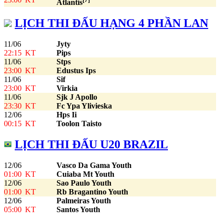
Atlantis
LỊCH THI ĐẤU HẠNG 4 PHẦN LAN
11/06
Jyty
22:15
KT
Pips
11/06
Stps
23:00
KT
Edustus Ips
11/06
Sif
23:00
KT
Virkia
11/06
Sjk J Apollo
23:30
KT
Fc Ypa Ylivieska
12/06
Hps Ii
00:15
KT
Toolon Taisto
LỊCH THI ĐẤU U20 BRAZIL
12/06
Vasco Da Gama Youth
01:00
KT
Cuiaba Mt Youth
12/06
Sao Paulo Youth
01:00
KT
Rb Bragantino Youth
12/06
Palmeiras Youth
05:00
KT
Santos Youth