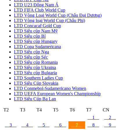
LTD U23 Đông Nam Á
LTD FIFA Club World Cup
LTD Vòng Loại World Cup (Châu Đại Dương)
LTD Vòng loại World Cup (Châu Phi)
LTD Concacaf Gold Cup
LTD Siêu cúp Nam Mỹ
LTD Siêu cúp Bỉ
LTD Siêu cúp Hungary
LTD Copa Sudamericana
LTD Siêu cúp Nga
LTD Siêu cúp Séc
LTD Siêu cúp Romania
LTD Siêu cúp Ukraina
LTD Siêu cúp Bulgaria
LTD Southern Ladies Cup
LTD Siêu Cúp Slovakia
LTD Conmebol-Sudamericano Women
LTD UEFA European Women's Championship
LTD Siêu Cúp Ba Lan
T2
T3
T4
T5
T6
T7
CN
1
2
3
4
5
6
7
8
9