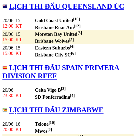
LỊCH THI ĐẤU QUEENSLAND ÚC
[10]
20/06
15
Gold Coast United
12:00
KT
[12]
Brisbane Roar Am
[3]
20/06
15
Moreton Bay United
15:00
KT
[5]
Brisbane Wolves
[4]
20/06
15
Eastern Suburbs
15:00
KT
[6]
Brisbane City SC
LỊCH THI ĐẤU SPAIN PRIMERA
DIVISION RFEF
[2]
20/06
Celta Vigo B
23:30
KT
[4]
SD Ponferradina
LỊCH THI ĐẤU ZIMBABWE
[16]
20/06
16
Telone
20:00
KT
[9]
Mwos