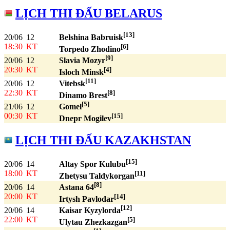
LỊCH THI ĐẤU BELARUS
[13]
20/06
12
Belshina Babruisk
18:30
KT
[6]
Torpedo Zhodino
[9]
20/06
12
Slavia Mozyr
20:30
KT
[4]
Isloch Minsk
[11]
20/06
12
Vitebsk
22:30
KT
[8]
Dinamo Brest
[5]
21/06
12
Gomel
00:30
KT
[15]
Dnepr Mogilev
LỊCH THI ĐẤU KAZAKHSTAN
[15]
20/06
14
Altay Spor Kulubu
18:00
KT
[11]
Zhetysu Taldykorgan
[8]
20/06
14
Astana 64
20:00
KT
[14]
Irtysh Pavlodar
[12]
20/06
14
Kaisar Kyzylorda
22:00
KT
[5]
Ulytau Zhezkazgan