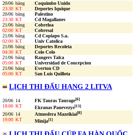
20/06
bảng
Coquimbo Unido
23:30
KT
Deportes Iquique
20/06
bảng
Palestino
23:30
KT
Cd Magallanes
21/06
bảng
Cobreloa
02:00
KT
Cobresal
21/06
bảng
Cd Copiapo S.a.
02:00
KT
Univ Catolica
21/06
bảng
Deportes Recoleta
04:30
KT
Colo Colo
21/06
bảng
Rangers Talca
05:00
KT
Universidad de Concepcion
21/06
bảng
Everton CD
05:00
KT
San Luis Quillota
LỊCH THI ĐẤU HẠNG 2 LITVA
[6]
20/06
14
FK Tauras Taurage
18:00
KT
[13]
Ekranas Panevezys
[8]
20/06
14
Atmosfera Mazeikiai
19:00
KT
[1]
Minija
LỊCH THI ĐẤU CÚP FA HÀN QUỐC