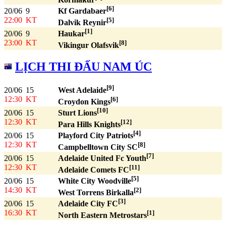
[6]
20/06
9
Kf Gardabaer
22:00
KT
[5]
Dalvik Reynir
[1]
20/06
9
Haukar
23:00
KT
[8]
Vikingur Olafsvik
LỊCH THI ĐẤU NAM ÚC
[9]
20/06
15
West Adelaide
12:30
KT
[6]
Croydon Kings
[10]
20/06
15
Sturt Lions
12:30
KT
[12]
Para Hills Knights
[4]
20/06
15
Playford City Patriots
12:30
KT
[8]
Campbelltown City SC
[7]
20/06
15
Adelaide United Fc Youth
12:30
KT
[11]
Adelaide Comets FC
[5]
20/06
15
White City Woodville
14:30
KT
[2]
West Torrens Birkalla
[3]
20/06
15
Adelaide City FC
16:30
KT
[1]
North Eastern Metrostars