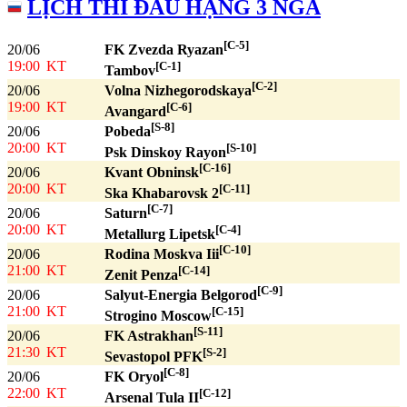
LỊCH THI ĐẤU HẠNG 3 NGA
[C-5]
20/06
FK Zvezda Ryazan
19:00
KT
[C-1]
Tambov
[C-2]
20/06
Volna Nizhegorodskaya
19:00
KT
[C-6]
Avangard
[S-8]
20/06
Pobeda
20:00
KT
[S-10]
Psk Dinskoy Rayon
[C-16]
20/06
Kvant Obninsk
20:00
KT
[C-11]
Ska Khabarovsk 2
[C-7]
20/06
Saturn
20:00
KT
[C-4]
Metallurg Lipetsk
[C-10]
20/06
Rodina Moskva Iii
21:00
KT
[C-14]
Zenit Penza
[C-9]
20/06
Salyut-Energia Belgorod
21:00
KT
[C-15]
Strogino Moscow
[S-11]
20/06
FK Astrakhan
21:30
KT
[S-2]
Sevastopol PFK
[C-8]
20/06
FK Oryol
22:00
KT
[C-12]
Arsenal Tula II