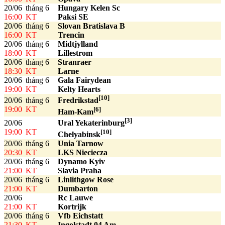
20/06
tháng 6
Hungary Kelen Sc
16:00
KT
Paksi SE
20/06
tháng 6
Slovan Bratislava B
16:00
KT
Trencin
20/06
tháng 6
Midtjylland
18:00
KT
Lillestrom
20/06
tháng 6
Stranraer
18:30
KT
Larne
20/06
tháng 6
Gala Fairydean
19:00
KT
Kelty Hearts
[10]
20/06
tháng 6
Fredrikstad
19:00
KT
[6]
Ham-Kam
[3]
20/06
Ural Yekaterinburg
19:00
KT
[10]
Chelyabinsk
20/06
tháng 6
Unia Tarnow
20:30
KT
LKS Nieciecza
20/06
tháng 6
Dynamo Kyiv
21:00
KT
Slavia Praha
20/06
tháng 6
Linlithgow Rose
21:00
KT
Dumbarton
20/06
Rc Lauwe
21:00
KT
Kortrijk
20/06
tháng 6
Vfb Eichstatt
21:30
KT
Ingolstadt 04 Am