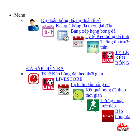
Menu
Dự đoán bóng đá, dự đoán tỉ số
Kết quả bóng đá theo giải đấu
Bảng xếp hạng bóng đá
Tỷ lệ Kèo bóng đá tĩnh
Thông tin trước
trận
TỶ LỆ
KÈO
BÓNG
ĐÁ SẮP DIỄN RA
Tỷ lệ Kèo bóng đá theo thời gian
LIVESCORE
Lịch thi đấu bóng đá
Kết quả bóng đá theo
thời gian
Tường thuật
trực tiếp
Báo
bóng đá