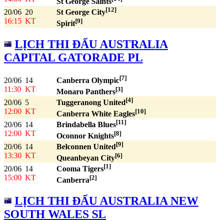
St George Saints
[12]
20/06
20
St George City
16:15
KT
[9]
Spirit
LỊCH THI ĐẤU AUSTRALIA
CAPITAL GATORADE PL
[7]
20/06
14
Canberra Olympic
11:30
KT
[3]
Monaro Panthers
[4]
20/06
5
Tuggeranong United
12:00
KT
[10]
Canberra White Eagles
[11]
20/06
14
Brindabella Blues
12:00
KT
[8]
Oconnor Knights
[9]
20/06
14
Belconnen United
13:30
KT
[6]
Queanbeyan City
[1]
20/06
14
Cooma Tigers
15:00
KT
[2]
Canberra
LỊCH THI ĐẤU AUSTRALIA NEW
SOUTH WALES SL