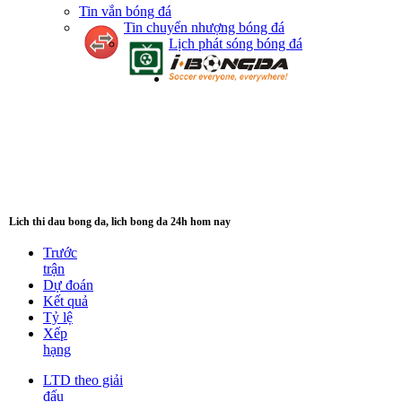
Tin vắn bóng đá
Tin chuyển nhượng bóng đá
Lịch phát sóng bóng đá
Lich thi dau bong da, lich bong da 24h hom nay
Trước
trận
Dự đoán
Kết quả
Tỷ lệ
Xếp
hạng
LTD theo giải
đấu