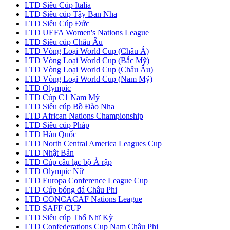
LTD Siêu Cúp Italia
LTD Siêu cúp Tây Ban Nha
LTD Siêu Cúp Đức
LTD UEFA Women's Nations League
LTD Siêu cúp Châu Âu
LTD Vòng Loại World Cup (Châu Á)
LTD Vòng Loại World Cup (Bắc Mỹ)
LTD Vòng Loại World Cup (Châu Âu)
LTD Vòng Loại World Cup (Nam Mỹ)
LTD Olympic
LTD Cúp C1 Nam Mỹ
LTD Siêu cúp Bồ Đào Nha
LTD African Nations Championship
LTD Siêu cúp Pháp
LTD Hàn Quốc
LTD North Central America Leagues Cup
LTD Nhật Bản
LTD Cúp câu lạc bộ Ả rập
LTD Olympic Nữ
LTD Europa Conference League Cup
LTD Cúp bóng đá Châu Phi
LTD CONCACAF Nations League
LTD SAFF CUP
LTD Siêu cúp Thổ Nhĩ Kỳ
LTD Confederations Cup Nam Châu Phi