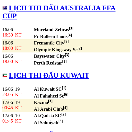
LỊCH THI ĐẤU AUSTRALIA FFA
CUP
[3]
16/06
Moreland Zebras
16:30
KT
[4]
Fc Bulleen Lions
[8]
16/06
Fremantle City
18:00
KT
[2]
Olympic Kingsway Sc
[3]
16/06
Bayswater City
18:00
KT
[1]
Perth Redstar
LỊCH THI ĐẤU KUWAIT
[1]
16/06
19
Al Kuwait SC
23:05
KT
[6]
Al Fahaheel Sc
[3]
17/06
19
Kazma
00:45
KT
[4]
Al-Arabi Club
[2]
17/06
19
Al-Qadsia SC
01:45
KT
[5]
Al Salmiyah