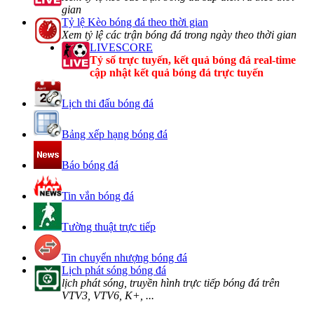
gian
Tỷ lệ Kèo bóng đá theo thời gian
Xem tỷ lệ các trận bóng đá trong ngày theo thời gian
LIVESCORE
Tỷ số trực tuyến, kết quả bóng đá real-time
cập nhật kết quả bóng đá trực tuyến
Lịch thi đấu bóng đá
Bảng xếp hạng bóng đá
Báo bóng đá
Tin vắn bóng đá
Tường thuật trực tiếp
Tin chuyển nhượng bóng đá
Lịch phát sóng bóng đá
lịch phát sóng, truyền hình trực tiếp bóng đá trên
VTV3, VTV6, K+, ...