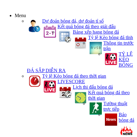
Menu
Dự đoán bóng đá, dự đoán tỉ số
Kết quả bóng đá theo giải đấu
Bảng xếp hạng bóng đá
Tỷ lệ Kèo bóng đá tĩnh
Thông tin trước
trận
TỶ LỆ
KÈO
BÓNG
ĐÁ SẮP DIỄN RA
Tỷ lệ Kèo bóng đá theo thời gian
LIVESCORE
Lịch thi đấu bóng đá
Kết quả bóng đá theo
thời gian
Tường thuật
trực tiếp
Báo
bóng đá