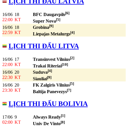
LỊCH THI ĐẤU LATVIA
[6]
16/06
18
BFC Daugavpils
22:00
KT
[5]
Super Nova
[9]
16/06
18
Grobina
22:59
KT
[4]
Liepajas Metalurgs
LỊCH THI ĐẤU LITVA
[2]
16/06
17
Transinvest Vilnius
22:00
KT
[10]
Trakai Riteriai
[4]
16/06
20
Suduva
22:30
KT
[9]
Siauliai
[5]
16/06
20
FK Zalgiris Vilnius
23:30
KT
[7]
Baltija Panevezys
LỊCH THI ĐẤU BOLIVIA
[1]
17/06
9
Always Ready
02:00
KT
[8]
Univ De Vinto