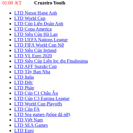
01:00
KT
Cruzeiro Youth
LTD Ngoại Hạng Anh
LTD World Cup
LTD Cúp Liên Đoàn Anh
LTD Copa America
LTD Siêu Cúp Hà Lan
LTD UEFA Nations League
LTD FIFA World Cup Nữ
LTD Siêu Cúp Ireland
LTD VL Euro 2020
LTD Siêu Cúp Liên lục địa Finalissima
LTD AFF Suzuki Cup
LTD Tây Ban Nha
LTD Italia
LTD Đức
LTD Pháp
LTD Cúp C1 Châu Âu
LTD Cúp C3 Europa League
LTD World Cup Playoffs
LTD Cúp FA
LTD Sea games (bóng đá nữ)
LTD Việt Nam
LTD SEA Games
LTD Euro