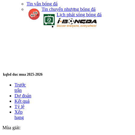
Tin vắn bóng đá
Tin chuyển nhượng bóng đá
Lịch phát sóng bóng đá
kqbd duc mua 2025-2026
Trước
trận
Dự đoán
Kết quả
Tỷ lệ
Xếp
hạng
Mùa giải: