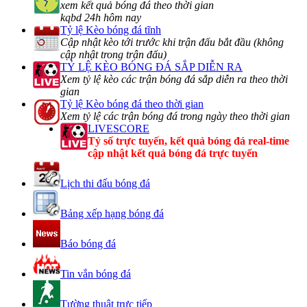
xem kết quả bóng đá theo thời gian
kqbd 24h hôm nay
Tỷ lệ Kèo bóng đá tĩnh
Cập nhật kèo tới trước khi trận đấu bắt đầu (không
cập nhật trong trận đấu)
TỶ LỆ KÈO BÓNG ĐÁ SẮP DIỄN RA
Xem tỷ lệ kèo các trận bóng đá sắp diễn ra theo thời
gian
Tỷ lệ Kèo bóng đá theo thời gian
Xem tỷ lệ các trận bóng đá trong ngày theo thời gian
LIVESCORE
Tỷ số trực tuyến, kết quả bóng đá real-time
cập nhật kết quả bóng đá trực tuyến
Lịch thi đấu bóng đá
Bảng xếp hạng bóng đá
Báo bóng đá
Tin vắn bóng đá
Tường thuật trực tiếp