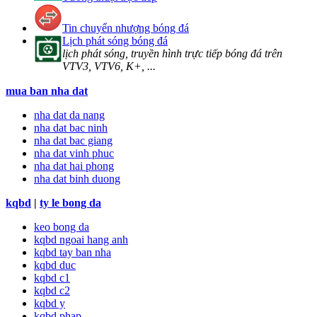
Tin chuyển nhượng bóng đá
Lịch phát sóng bóng đá
lịch phát sóng, truyền hình trực tiếp bóng đá trên
VTV3, VTV6, K+, ...
mua ban nha dat
nha dat da nang
nha dat bac ninh
nha dat bac giang
nha dat vinh phuc
nha dat hai phong
nha dat binh duong
kqbd
|
ty le bong da
keo bong da
kqbd ngoai hang anh
kqbd tay ban nha
kqbd duc
kqbd c1
kqbd c2
kqbd y
kqbd phap