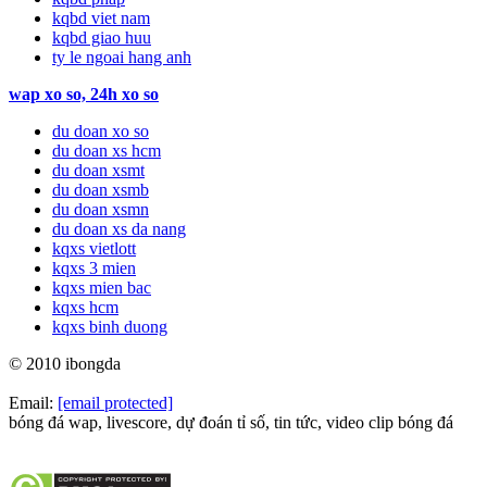
kqbd viet nam
kqbd giao huu
ty le ngoai hang anh
wap xo so, 24h xo so
du doan xo so
du doan xs hcm
du doan xsmt
du doan xsmb
du doan xsmn
du doan xs da nang
kqxs vietlott
kqxs 3 mien
kqxs mien bac
kqxs hcm
kqxs binh duong
© 2010 ibongda
Email:
[email protected]
bóng đá wap, livescore, dự đoán tỉ số, tin tức, video clip bóng đá