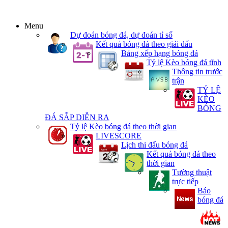
Menu
Dự đoán bóng đá, dự đoán tỉ số
Kết quả bóng đá theo giải đấu
Bảng xếp hạng bóng đá
Tỷ lệ Kèo bóng đá tĩnh
Thông tin trước
trận
TỶ LỆ
KÈO
BÓNG
ĐÁ SẮP DIỄN RA
Tỷ lệ Kèo bóng đá theo thời gian
LIVESCORE
Lịch thi đấu bóng đá
Kết quả bóng đá theo
thời gian
Tường thuật
trực tiếp
Báo
bóng đá