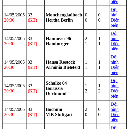
biến
Đội
14/05/2005
33
Monchengladbach
0
0
hình
20:30
(KT)
Hertha Berlin
0
0
Diễn
biến
Đội
14/05/2005
33
Hannover 96
2
1
hình
20:30
(KT)
Hamburger
1
1
Diễn
biến
Đội
14/05/2005
33
Hansa Rostock
1
1
hình
20:30
(KT)
Arminia Bielefeld
1
1
Diễn
biến
Đội
Schalke 04
14/05/2005
33
1
1
hình
Borussia
20:30
(KT)
2
2
Diễn
Dortmund
biến
Đội
14/05/2005
33
Bochum
2
0
hình
20:30
(KT)
VfB Stuttgart
0
0
Diễn
biến
Đội