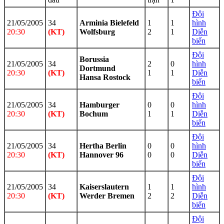
Đội
21/05/2005
34
Arminia Bielefeld
1
1
hình
20:30
(KT)
Wolfsburg
2
1
Diễn
biến
Đội
Borussia
21/05/2005
34
2
0
hình
Dortmund
20:30
(KT)
1
1
Diễn
Hansa Rostock
biến
Đội
21/05/2005
34
Hamburger
0
0
hình
20:30
(KT)
Bochum
1
1
Diễn
biến
Đội
21/05/2005
34
Hertha Berlin
0
0
hình
20:30
(KT)
Hannover 96
0
0
Diễn
biến
Đội
21/05/2005
34
Kaiserslautern
1
1
hình
20:30
(KT)
Werder Bremen
2
2
Diễn
biến
Đội