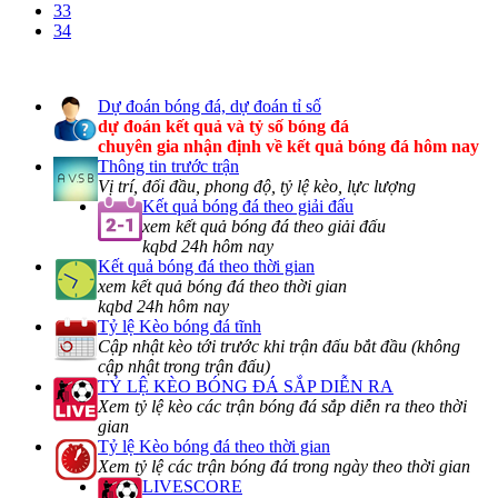
33
34
Dự đoán bóng đá, dự đoán tỉ số
dự đoán kết quả và tỷ số bóng đá
chuyên gia nhận định về kết quả bóng đá hôm nay
Thông tin trước trận
Vị trí, đối đầu, phong độ, tỷ lệ kèo, lực lượng
Kết quả bóng đá theo giải đấu
xem kết quả bóng đá theo giải đấu
kqbd 24h hôm nay
Kết quả bóng đá theo thời gian
xem kết quả bóng đá theo thời gian
kqbd 24h hôm nay
Tỷ lệ Kèo bóng đá tĩnh
Cập nhật kèo tới trước khi trận đấu bắt đầu (không
cập nhật trong trận đấu)
TỶ LỆ KÈO BÓNG ĐÁ SẮP DIỄN RA
Xem tỷ lệ kèo các trận bóng đá sắp diễn ra theo thời
gian
Tỷ lệ Kèo bóng đá theo thời gian
Xem tỷ lệ các trận bóng đá trong ngày theo thời gian
LIVESCORE