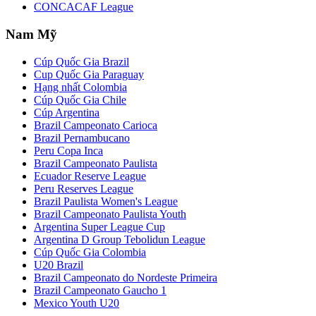
CONCACAF League
Nam Mỹ
Cúp Quốc Gia Brazil
Cup Quốc Gia Paraguay
Hạng nhất Colombia
Cúp Quốc Gia Chile
Cúp Argentina
Brazil Campeonato Carioca
Brazil Pernambucano
Peru Copa Inca
Brazil Campeonato Paulista
Ecuador Reserve League
Peru Reserves League
Brazil Paulista Women's League
Brazil Campeonato Paulista Youth
Argentina Super League Cup
Argentina D Group Tebolidun League
Cúp Quốc Gia Colombia
U20 Brazil
Brazil Campeonato do Nordeste Primeira
Brazil Campeonato Gaucho 1
Mexico Youth U20