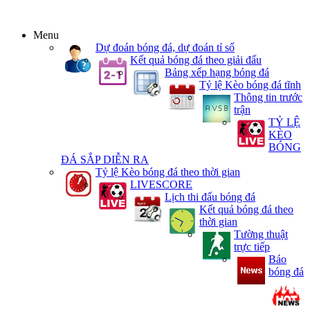
Menu
Dự đoán bóng đá, dự đoán tỉ số
Kết quả bóng đá theo giải đấu
Bảng xếp hạng bóng đá
Tỷ lệ Kèo bóng đá tĩnh
Thông tin trước
trận
TỶ LỆ
KÈO
BÓNG
ĐÁ SẮP DIỄN RA
Tỷ lệ Kèo bóng đá theo thời gian
LIVESCORE
Lịch thi đấu bóng đá
Kết quả bóng đá theo
thời gian
Tường thuật
trực tiếp
Báo
bóng đá