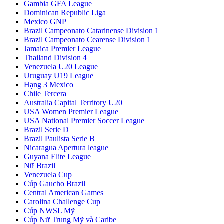
Gambia GFA League
Dominican Republic Liga
Mexico GNP
Brazil Campeonato Catarinense Division 1
Brazil Campeonato Cearense Division 1
Jamaica Premier League
Thailand Division 4
Venezuela U20 League
Uruguay U19 League
Hạng 3 Mexico
Chile Tercera
Australia Capital Territory U20
USA Women Premier League
USA National Premier Soccer League
Brazil Serie D
Brazil Paulista Serie B
Nicaragua Apertura league
Guyana Elite League
Nữ Brazil
Venezuela Cup
Cúp Gaucho Brazil
Central American Games
Carolina Challenge Cup
Cúp NWSL Mỹ
Cúp Nữ Trung Mỹ và Caribe