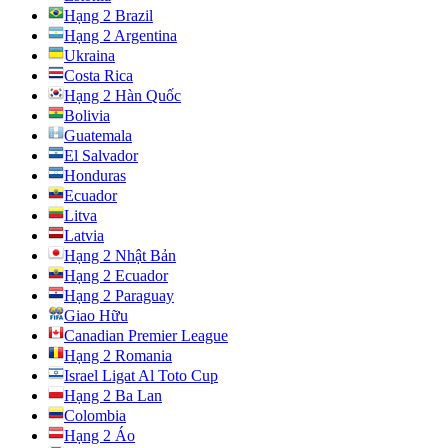
Hạng 2 Brazil
Hạng 2 Argentina
Ukraina
Costa Rica
Hạng 2 Hàn Quốc
Bolivia
Guatemala
El Salvador
Honduras
Ecuador
Litva
Latvia
Hạng 2 Nhật Bản
Hạng 2 Ecuador
Hạng 2 Paraguay
Giao Hữu
Canadian Premier League
Hạng 2 Romania
Israel Ligat Al Toto Cup
Hạng 2 Ba Lan
Colombia
Hạng 2 Áo