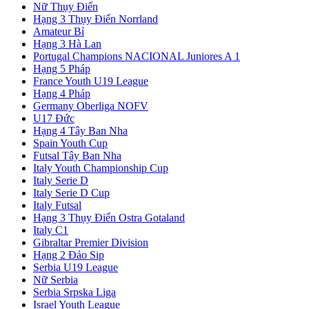
Nữ Thụy Điển
Hạng 3 Thụy Điển Norrland
Amateur Bỉ
Hạng 3 Hà Lan
Portugal Champions NACIONAL Juniores A 1
Hạng 5 Pháp
France Youth U19 League
Hạng 4 Pháp
Germany Oberliga NOFV
U17 Đức
Hạng 4 Tây Ban Nha
Spain Youth Cup
Futsal Tây Ban Nha
Italy Youth Championship Cup
Italy Serie D
Italy Serie D Cup
Italy Futsal
Hạng 3 Thụy Điển Ostra Gotaland
Italy C1
Gibraltar Premier Division
Hạng 2 Đảo Sip
Serbia U19 League
Nữ Serbia
Serbia Srpska Liga
Israel Youth League