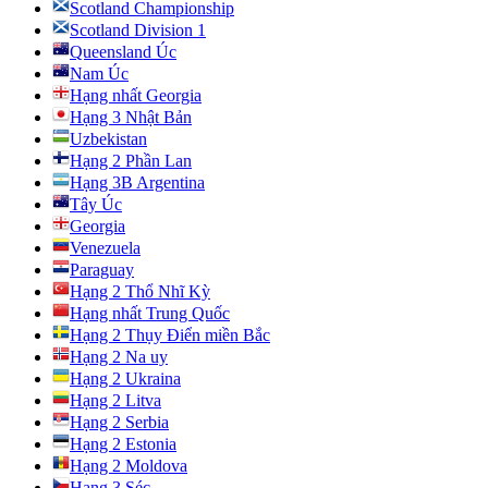
Scotland Championship
Scotland Division 1
Queensland Úc
Nam Úc
Hạng nhất Georgia
Hạng 3 Nhật Bản
Uzbekistan
Hạng 2 Phần Lan
Hạng 3B Argentina
Tây Úc
Georgia
Venezuela
Paraguay
Hạng 2 Thổ Nhĩ Kỳ
Hạng nhất Trung Quốc
Hạng 2 Thụy Điển miền Bắc
Hạng 2 Na uy
Hạng 2 Ukraina
Hạng 2 Litva
Hạng 2 Serbia
Hạng 2 Estonia
Hạng 2 Moldova
Hạng 3 Séc