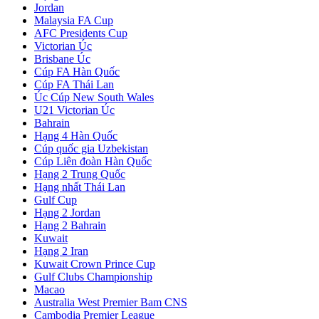
Jordan
Malaysia FA Cup
AFC Presidents Cup
Victorian Úc
Brisbane Úc
Cúp FA Hàn Quốc
Cúp FA Thái Lan
Úc Cúp New South Wales
U21 Victorian Úc
Bahrain
Hạng 4 Hàn Quốc
Cúp quốc gia Uzbekistan
Cúp Liên đoàn Hàn Quốc
Hạng 2 Trung Quốc
Hạng nhất Thái Lan
Gulf Cup
Hạng 2 Jordan
Hạng 2 Bahrain
Kuwait
Hạng 2 Iran
Kuwait Crown Prince Cup
Gulf Clubs Championship
Macao
Australia West Premier Bam CNS
Cambodia Premier League