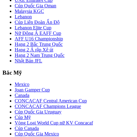
UAE Emirates Cup
Cúp Quốc Gia Oman
Malaysia KGC
Lebanon
Cúp Liên Đoàn Ấn Độ
Lebanon Elite Cup
Nữ Đông Á EAFF Cup
AFF U16 Championship
Hạng 2 Bắc Trung Quốc
Hạng 2 Ả rập Xê út
Hạng 2 Nam Trung Quốc
Nhật Bản JFL
Bắc Mỹ
Mexico
Joan Gamper Cup
Canada
CONCACAF Central American Cup
CONCACAF Champions League
Cúp Quốc Gia Uruguay
Cúp Mỹ
Vòng Loại World Cup nữ KV Concacaf
Cúp Canada
Cúp Quốc Gia Mexico