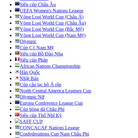
Siêu cúp Châu Âu
UEFA Women's Nations League
Vòng Loại World Cup (Châu Á)
Vòng Loại World Cup (Châu Âu)
Vòng Loại World Cup (Bắc Mỹ)
Vòng Loại World Cup (Nam Mỹ)
Olympic
Cúp C1 Nam Mỹ
Siêu cúp Bồ Đào Nha
Siêu cúp Pháp
African Nations Championship
Hàn Quốc
Nhật Bản
Cúp câu lạc bộ Ả rập
North Central America Leagues Cup
Olympic Nữ
Europa Conference League Cup
Cúp bóng đá Châu Phi
Siêu cúp Thổ Nhĩ Kỳ
SAFF CUP
CONCACAF Nations League
Confederations Cup Nam Châu Phi