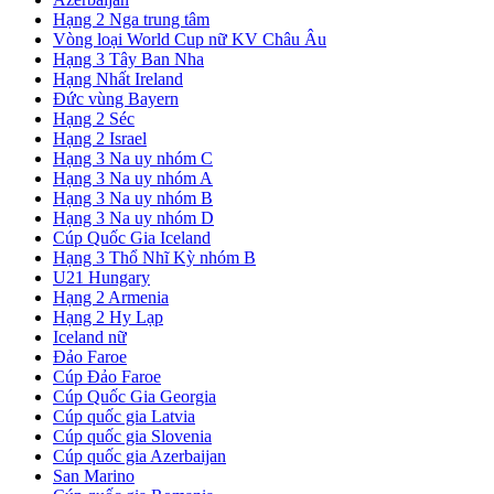
Hạng 2 Nga trung tâm
Vòng loại World Cup nữ KV Châu Âu
Hạng 3 Tây Ban Nha
Hạng Nhất Ireland
Đức vùng Bayern
Hạng 2 Séc
Hạng 2 Israel
Hạng 3 Na uy nhóm C
Hạng 3 Na uy nhóm A
Hạng 3 Na uy nhóm B
Hạng 3 Na uy nhóm D
Cúp Quốc Gia Iceland
Hạng 3 Thổ Nhĩ Kỳ nhóm B
U21 Hungary
Hạng 2 Armenia
Hạng 2 Hy Lạp
Iceland nữ
Đảo Faroe
Cúp Đảo Faroe
Cúp Quốc Gia Georgia
Cúp quốc gia Latvia
Cúp quốc gia Slovenia
Cúp quốc gia Azerbaijan
San Marino