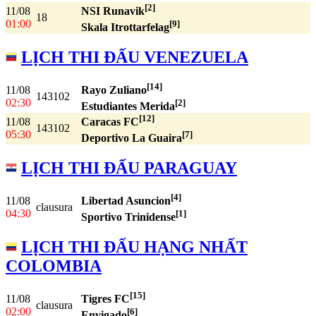
[2]
11/08
NSI Runavik
18
01:00
[9]
Skala Itrottarfelag
LỊCH THI ĐẤU VENEZUELA
[14]
11/08
Rayo Zuliano
143102
02:30
[2]
Estudiantes Merida
[12]
11/08
Caracas FC
143102
05:30
[7]
Deportivo La Guaira
LỊCH THI ĐẤU PARAGUAY
[4]
11/08
Libertad Asuncion
clausura
04:30
[1]
Sportivo Trinidense
LỊCH THI ĐẤU HẠNG NHẤT
COLOMBIA
[15]
11/08
Tigres FC
clausura
02:00
[6]
Envigado