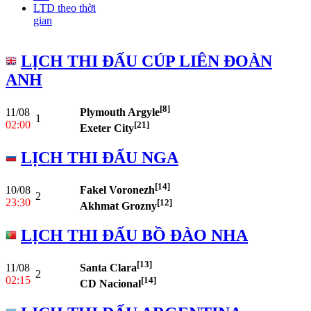
LTD theo thời
gian
LỊCH THI ĐẤU CÚP LIÊN ĐOÀN
ANH
[8]
11/08
Plymouth Argyle
1
02:00
[21]
Exeter City
LỊCH THI ĐẤU NGA
[14]
10/08
Fakel Voronezh
2
23:30
[12]
Akhmat Grozny
LỊCH THI ĐẤU BỒ ĐÀO NHA
[13]
11/08
Santa Clara
2
02:15
[14]
CD Nacional