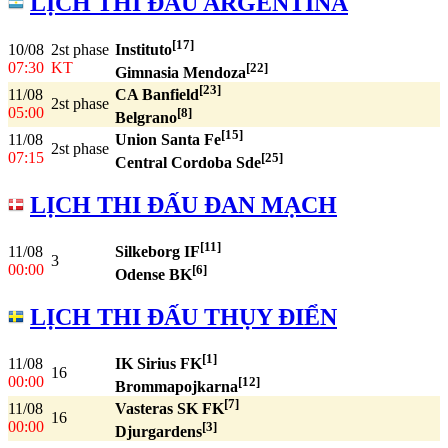
LỊCH THI ĐẤU ARGENTINA
[17]
10/08
2st phase
Instituto
07:30
KT
[22]
Gimnasia Mendoza
[23]
11/08
CA Banfield
2st phase
05:00
[8]
Belgrano
[15]
11/08
Union Santa Fe
2st phase
07:15
[25]
Central Cordoba Sde
LỊCH THI ĐẤU ĐAN MẠCH
[11]
11/08
Silkeborg IF
3
00:00
[6]
Odense BK
LỊCH THI ĐẤU THỤY ĐIỂN
[1]
11/08
IK Sirius FK
16
00:00
[12]
Brommapojkarna
[7]
11/08
Vasteras SK FK
16
00:00
[3]
Djurgardens