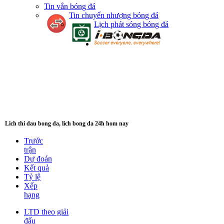
Tin vắn bóng đá
Tin chuyển nhượng bóng đá
Lịch phát sóng bóng đá
Lich thi dau bong da, lich bong da 24h hom nay
Trước
trận
Dự đoán
Kết quả
Tỷ lệ
Xếp
hạng
LTD theo giải
đấu