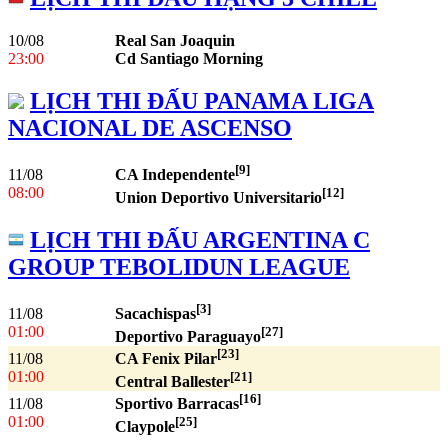
10/08
Real San Joaquin
23:00
Cd Santiago Morning
LỊCH THI ĐẤU PANAMA LIGA
NACIONAL DE ASCENSO
[9]
11/08
CA Independente
08:00
[12]
Union Deportivo Universitario
LỊCH THI ĐẤU ARGENTINA C
GROUP TEBOLIDUN LEAGUE
[3]
11/08
Sacachispas
01:00
[27]
Deportivo Paraguayo
[23]
11/08
CA Fenix Pilar
01:00
[21]
Central Ballester
[16]
11/08
Sportivo Barracas
01:00
[25]
Claypole