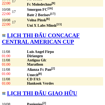
17
22:00
[9]
Fc Molodechno
[16]
10/08
Smorgon FC
17
22:00
[17]
Bate 2 Borisov
[6]
10/08
Volna Pinsk
17
22:00
[13]
Uni X Labs Minsk
LỊCH THI ĐẤU CONCACAF
CENTRAL AMERICAN CUP
11/08
Luis Angel Firpo
01:00
Diriangen
11/08
Antigua Gfc
01:00
Marathon
[2]
11/08
Alianza Fc Pan
01:00
[8]
Umecit
11/08
CD FAS
01:00
Hankook Verdes
LỊCH THI ĐẤU GIAO HỮU
[2]
10/08
Panionios