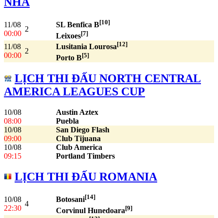
NHA
[10]
11/08
SL Benfica B
2
00:00
[7]
Leixoes
[12]
11/08
Lusitania Lourosa
2
00:00
[5]
Porto B
LỊCH THI ĐẤU NORTH CENTRAL
AMERICA LEAGUES CUP
10/08
Austin Aztex
08:00
Puebla
10/08
San Diego Flash
09:00
Club Tijuana
10/08
Club America
09:15
Portland Timbers
LỊCH THI ĐẤU ROMANIA
[14]
10/08
Botosani
4
22:30
[9]
Corvinul Hunedoara