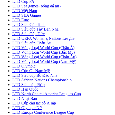
LTD Cúp FA
LTD Sea games (bóng đá nữ)
LTD Việt Nam
LTD SEA Games
LTD Euro
LTD Siêu Cúp Italia
LTD Siêu cúp Tây Ban Nha
LTD Siêu Cúp Đức
LTD UEFA Women's Nations League
LTD Siêu cúp Châu Âu
LTD Vòng Loại World Cup (Châu Á)
LTD Vòng Loại World Cup (Bắc Mỹ)
LTD Vòng Loại World Cup (Châu Âu)
LTD Vòng Loại World Cup (Nam Mỹ)
LTD Olympic
LTD Cúp C1 Nam Mỹ
LTD Siêu cúp Bồ Đào Nha
LTD African Nations Championship
LTD Siêu cúp Pháp
LTD Hàn Quốc
LTD North Central America Leagues Cup
LTD Nhật Bản
LTD Cúp câu lạc bộ Ả rập
LTD Olympic Nữ
LTD Europa Conference League Cup