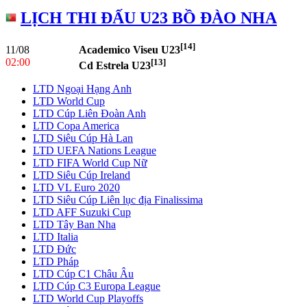
LỊCH THI ĐẤU U23 BỒ ĐÀO NHA
[14]
11/08
Academico Viseu U23
02:00
[13]
Cd Estrela U23
LTD Ngoại Hạng Anh
LTD World Cup
LTD Cúp Liên Đoàn Anh
LTD Copa America
LTD Siêu Cúp Hà Lan
LTD UEFA Nations League
LTD FIFA World Cup Nữ
LTD Siêu Cúp Ireland
LTD VL Euro 2020
LTD Siêu Cúp Liên lục địa Finalissima
LTD AFF Suzuki Cup
LTD Tây Ban Nha
LTD Italia
LTD Đức
LTD Pháp
LTD Cúp C1 Châu Âu
LTD Cúp C3 Europa League
LTD World Cup Playoffs