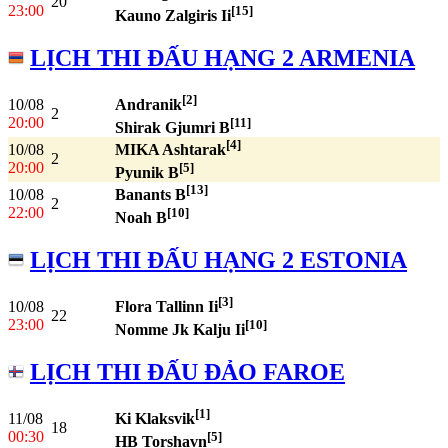
20
23:00
[15]
Kauno Zalgiris Ii
LỊCH THI ĐẤU HẠNG 2 ARMENIA
[2]
10/08
Andranik
2
20:00
[11]
Shirak Gjumri B
[4]
10/08
MIKA Ashtarak
2
20:00
[5]
Pyunik B
[13]
10/08
Banants B
2
22:00
[10]
Noah B
LỊCH THI ĐẤU HẠNG 2 ESTONIA
[3]
10/08
Flora Tallinn Ii
22
23:00
[10]
Nomme Jk Kalju Ii
LỊCH THI ĐẤU ĐẢO FAROE
[1]
11/08
Ki Klaksvik
18
00:30
[5]
HB Torshavn