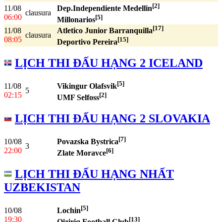
[2]
11/08
Dep.Independiente Medellin
clausura
06:00
[5]
Millonarios
[17]
11/08
Atletico Junior Barranquilla
clausura
08:05
[15]
Deportivo Pereira
LỊCH THI ĐẤU HẠNG 2 ICELAND
[5]
11/08
Vikingur Olafsvik
5
02:15
[2]
UMF Selfoss
LỊCH THI ĐẤU HẠNG 2 SLOVAKIA
[7]
10/08
Povazska Bystrica
3
22:00
[6]
Zlate Moravce
LỊCH THI ĐẤU HẠNG NHẤT
UZBEKISTAN
[5]
10/08
Lochin
19:30
[13]
Qiziriq Football Club