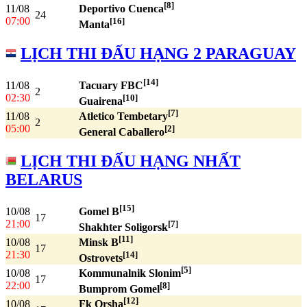
[8]
11/08
Deportivo Cuenca
24
07:00
[16]
Manta
LỊCH THI ĐẤU HẠNG 2 PARAGUAY
[14]
11/08
Tacuary FBC
2
02:30
[10]
Guairena
[7]
11/08
Atletico Tembetary
2
05:00
[2]
General Caballero
LỊCH THI ĐẤU HẠNG NHẤT
BELARUS
[15]
10/08
Gomel B
17
21:00
[7]
Shakhter Soligorsk
[11]
10/08
Minsk B
17
21:30
[14]
Ostrovets
[5]
10/08
Kommunalnik Slonim
17
22:00
[8]
Bumprom Gomel
[12]
10/08
Fk Orsha