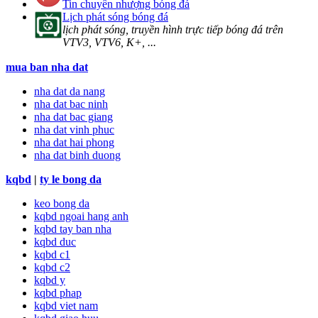
Tin chuyển nhượng bóng đá
Lịch phát sóng bóng đá
lịch phát sóng, truyền hình trực tiếp bóng đá trên
VTV3, VTV6, K+, ...
mua ban nha dat
nha dat da nang
nha dat bac ninh
nha dat bac giang
nha dat vinh phuc
nha dat hai phong
nha dat binh duong
kqbd
|
ty le bong da
keo bong da
kqbd ngoai hang anh
kqbd tay ban nha
kqbd duc
kqbd c1
kqbd c2
kqbd y
kqbd phap
kqbd viet nam