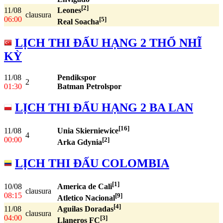
[2]
11/08
Leones
clausura
06:00
[5]
Real Soacha
LỊCH THI ĐẤU HẠNG 2 THỔ NHĨ
KỲ
11/08
Pendikspor
2
01:30
Batman Petrolspor
LỊCH THI ĐẤU HẠNG 2 BA LAN
[16]
11/08
Unia Skierniewice
4
00:00
[2]
Arka Gdynia
LỊCH THI ĐẤU COLOMBIA
[1]
10/08
America de Cali
clausura
08:15
[9]
Atletico Nacional
[4]
11/08
Aguilas Doradas
clausura
04:00
[3]
Llaneros FC