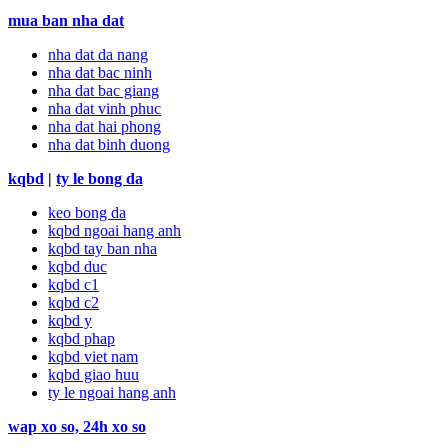
mua ban nha dat
nha dat da nang
nha dat bac ninh
nha dat bac giang
nha dat vinh phuc
nha dat hai phong
nha dat binh duong
kqbd
|
ty le bong da
keo bong da
kqbd ngoai hang anh
kqbd tay ban nha
kqbd duc
kqbd c1
kqbd c2
kqbd y
kqbd phap
kqbd viet nam
kqbd giao huu
ty le ngoai hang anh
wap xo so, 24h xo so