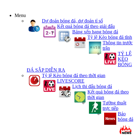
Menu
Dự đoán bóng đá, dự đoán tỉ số
Kết quả bóng đá theo giải đấu
Bảng xếp hạng bóng đá
Tỷ lệ Kèo bóng đá tĩnh
Thông tin trước
trận
TỶ LỆ
KÈO
BÓNG
ĐÁ SẮP DIỄN RA
Tỷ lệ Kèo bóng đá theo thời gian
LIVESCORE
Lịch thi đấu bóng đá
Kết quả bóng đá theo
thời gian
Tường thuật
trực tiếp
Báo
bóng đá