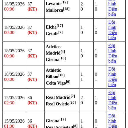
[19]
Levante
18/05/2026
37
2
1
hình
[18]
00:00
(KT)
0
0
Diễn
Mallorca
biến
Đội
[17]
Elche
18/05/2026
37
1
1
hình
[7]
00:00
(KT)
0
0
Diễn
Getafe
biến
Đội
Atletico
18/05/2026
37
1
1
hình
[4]
Madrid
00:00
(KT)
0
0
Diễn
[16]
Girona
biến
Đội
Athletic
18/05/2026
37
1
0
hình
[10]
Bilbao
00:00
(KT)
1
1
Diễn
[6]
Celta Vigo
biến
Đội
[2]
Real Madrid
15/05/2026
36
2
1
hình
[20]
02:30
(KT)
0
0
Diễn
Real Oviedo
biến
Đội
[17]
Girona
15/05/2026
36
1
0
hình
[8]
01:00
(KT)
1
1
Diễn
Real Sociedad