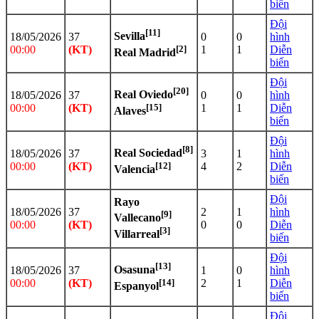
biến
Đội
[11]
Sevilla
18/05/2026
37
0
0
hình
[2]
00:00
(KT)
1
1
Diễn
Real Madrid
biến
Đội
[20]
Real Oviedo
18/05/2026
37
0
0
hình
[15]
00:00
(KT)
1
1
Diễn
Alaves
biến
Đội
[8]
Real Sociedad
18/05/2026
37
3
1
hình
[12]
00:00
(KT)
4
2
Diễn
Valencia
biến
Đội
Rayo
18/05/2026
37
2
1
hình
[9]
Vallecano
00:00
(KT)
0
0
Diễn
[3]
Villarreal
biến
Đội
[13]
Osasuna
18/05/2026
37
1
0
hình
[14]
00:00
(KT)
2
1
Diễn
Espanyol
biến
Đội