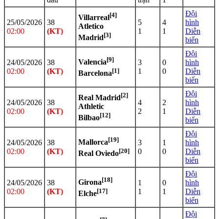
Đội
[4]
Villarreal
25/05/2026
38
5
4
hình
Atletico
02:00
(KT)
1
1
Diễn
[3]
Madrid
biến
Đội
[9]
Valencia
24/05/2026
38
3
0
hình
[1]
02:00
(KT)
1
0
Diễn
Barcelona
biến
Đội
[2]
Real Madrid
24/05/2026
38
4
2
hình
Athletic
02:00
(KT)
2
1
Diễn
[12]
Bilbao
biến
Đội
[19]
Mallorca
24/05/2026
38
3
1
hình
[20]
02:00
(KT)
0
0
Diễn
Real Oviedo
biến
Đội
[18]
Girona
24/05/2026
38
1
0
hình
[17]
02:00
(KT)
1
1
Diễn
Elche
biến
Đội