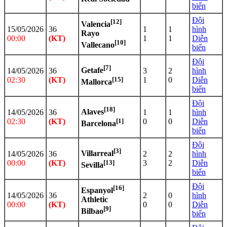
biến
Đội
[12]
Valencia
15/05/2026
36
1
1
hình
Rayo
00:00
(KT)
1
1
Diễn
[10]
Vallecano
biến
Đội
[7]
Getafe
14/05/2026
36
3
2
hình
[15]
02:30
(KT)
1
0
Diễn
Mallorca
biến
Đội
[18]
Alaves
14/05/2026
36
1
1
hình
[1]
02:30
(KT)
0
0
Diễn
Barcelona
biến
Đội
[3]
Villarreal
14/05/2026
36
2
2
hình
[13]
00:00
(KT)
3
2
Diễn
Sevilla
biến
Đội
[16]
Espanyol
14/05/2026
36
2
0
hình
Athletic
00:00
(KT)
0
0
Diễn
[9]
Bilbao
biến