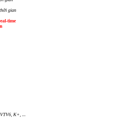
thời gian
eal-time
ến
 VTV6, K+, ...