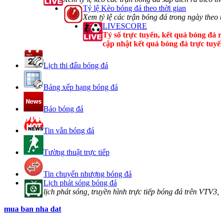
Tỷ lệ Kèo bóng đá theo thời gian
Xem tỷ lệ các trận bóng đá trong ngày theo 
LIVESCORE
Tỷ số trực tuyến, kết quả bóng đá r
cập nhật kết quả bóng đá trực tuy
Lịch thi đấu bóng đá
Bảng xếp hạng bóng đá
Báo bóng đá
Tin vắn bóng đá
Tường thuật trực tiếp
Tin chuyển nhượng bóng đá
Lịch phát sóng bóng đá
lịch phát sóng, truyền hình trực tiếp bóng đá trên VTV3,
mua ban nha dat