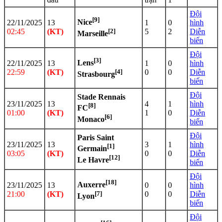
Đội
[9]
Nice
22/11/2025
13
1
0
hình
[2]
02:45
(KT)
5
2
Diễn
Marseille
biến
Đội
[3]
Lens
22/11/2025
13
1
0
hình
[4]
22:59
(KT)
0
0
Diễn
Strasbourg
biến
Đội
Stade Rennais
23/11/2025
13
4
1
hình
[8]
FC
01:00
(KT)
1
0
Diễn
[6]
Monaco
biến
Đội
Paris Saint
23/11/2025
13
3
1
hình
[1]
Germain
03:05
(KT)
0
0
Diễn
[12]
Le Havre
biến
Đội
[18]
Auxerre
23/11/2025
13
0
0
hình
[7]
21:00
(KT)
0
0
Diễn
Lyon
biến
Đội