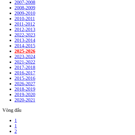
2007-2008
2008-2009
2009-2010
2010-2011
2011-2012
2012-2013
2022-2023
2013-2014
2014-2015
2025-2026
2023-2024
2021-2022
2017-2018
2016-2017
2015-2016
2026-2027
2018-2019
2019-2020
2020-2021
Vòng đấu
1
1
2