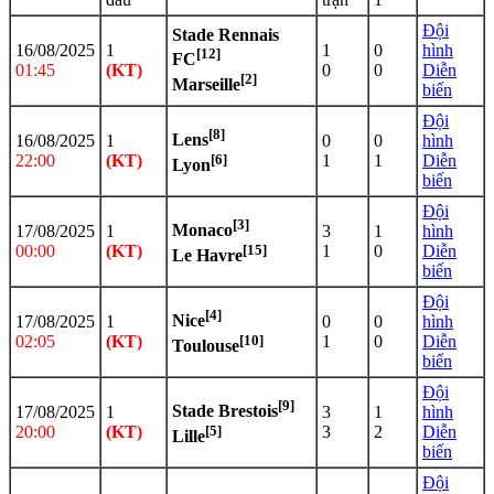
Đội
Stade Rennais
16/08/2025
1
1
0
hình
[12]
FC
01:45
(KT)
0
0
Diễn
[2]
Marseille
biến
Đội
[8]
Lens
16/08/2025
1
0
0
hình
[6]
22:00
(KT)
1
1
Diễn
Lyon
biến
Đội
[3]
Monaco
17/08/2025
1
3
1
hình
[15]
00:00
(KT)
1
0
Diễn
Le Havre
biến
Đội
[4]
Nice
17/08/2025
1
0
0
hình
[10]
02:05
(KT)
1
0
Diễn
Toulouse
biến
Đội
[9]
Stade Brestois
17/08/2025
1
3
1
hình
[5]
20:00
(KT)
3
2
Diễn
Lille
biến
Đội