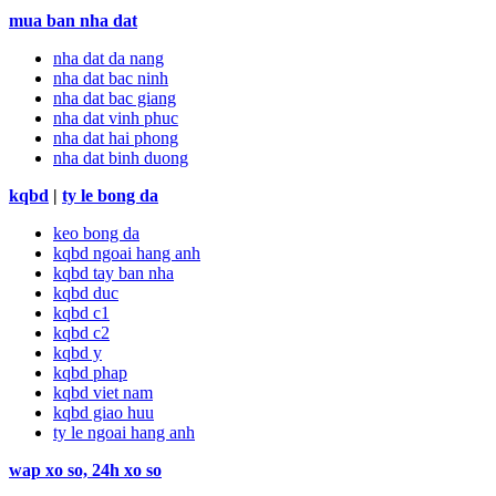
mua ban nha dat
nha dat da nang
nha dat bac ninh
nha dat bac giang
nha dat vinh phuc
nha dat hai phong
nha dat binh duong
kqbd
|
ty le bong da
keo bong da
kqbd ngoai hang anh
kqbd tay ban nha
kqbd duc
kqbd c1
kqbd c2
kqbd y
kqbd phap
kqbd viet nam
kqbd giao huu
ty le ngoai hang anh
wap xo so, 24h xo so