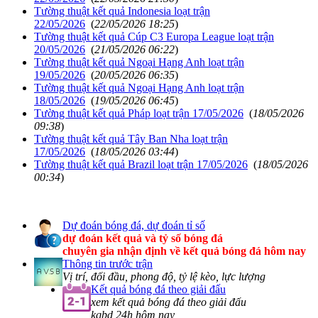
Tường thuật kết quả Indonesia loạt trận
22/05/2026
(
22/05/2026 18:25
)
Tường thuật kết quả Cúp C3 Europa League loạt trận
20/05/2026
(
21/05/2026 06:22
)
Tường thuật kết quả Ngoại Hạng Anh loạt trận
19/05/2026
(
20/05/2026 06:35
)
Tường thuật kết quả Ngoại Hạng Anh loạt trận
18/05/2026
(
19/05/2026 06:45
)
Tường thuật kết quả Pháp loạt trận 17/05/2026
(
18/05/2026
09:38
)
Tường thuật kết quả Tây Ban Nha loạt trận
17/05/2026
(
18/05/2026 03:44
)
Tường thuật kết quả Brazil loạt trận 17/05/2026
(
18/05/2026
00:34
)
Dự đoán bóng đá, dự đoán tỉ số
dự đoán kết quả và tỷ số bóng đá
chuyên gia nhận định về kết quả bóng đá hôm nay
Thông tin trước trận
Vị trí, đối đầu, phong độ, tỷ lệ kèo, lực lượng
Kết quả bóng đá theo giải đấu
xem kết quả bóng đá theo giải đấu
kqbd 24h hôm nay