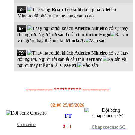
55'
Ruan Tressoldi
bên phía Atletico
Mineiro đã phải nhận thẻ vàng cảnh cáo
67'
đội khách
Atletico Mineiro
có sự thay
đổi người. Người rời sân là cầu thủ
Victor Hugo
và người thay thế anh là
Minda A.
79'
đội khách
Atletico Mineiro
có sự thay
đổi người. Người rời sân là cầu thủ
Bernard
và
người thay thế anh là
Cisse M.
**********
==========
==========
02:00 25/05/2026
FT
Cruzeiro
2 - 1
Chapecoense SC