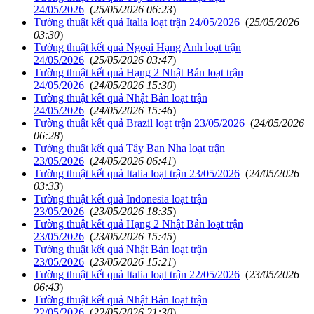
24/05/2026
(
25/05/2026 06:23
)
Tường thuật kết quả Italia loạt trận 24/05/2026
(
25/05/2026
03:30
)
Tường thuật kết quả Ngoại Hạng Anh loạt trận
24/05/2026
(
25/05/2026 03:47
)
Tường thuật kết quả Hạng 2 Nhật Bản loạt trận
24/05/2026
(
24/05/2026 15:30
)
Tường thuật kết quả Nhật Bản loạt trận
24/05/2026
(
24/05/2026 15:46
)
Tường thuật kết quả Brazil loạt trận 23/05/2026
(
24/05/2026
06:28
)
Tường thuật kết quả Tây Ban Nha loạt trận
23/05/2026
(
24/05/2026 06:41
)
Tường thuật kết quả Italia loạt trận 23/05/2026
(
24/05/2026
03:33
)
Tường thuật kết quả Indonesia loạt trận
23/05/2026
(
23/05/2026 18:35
)
Tường thuật kết quả Hạng 2 Nhật Bản loạt trận
23/05/2026
(
23/05/2026 15:45
)
Tường thuật kết quả Nhật Bản loạt trận
23/05/2026
(
23/05/2026 15:21
)
Tường thuật kết quả Italia loạt trận 22/05/2026
(
23/05/2026
06:43
)
Tường thuật kết quả Nhật Bản loạt trận
22/05/2026
(
22/05/2026 21:30
)