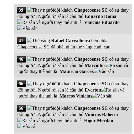
39'
đội khách
Chapecoense SC
có sự thay
đổi người. Người rời sân là cầu thủ
Eduardo Doma
và người thay thế anh là
Vinicius Eduardo
41'
Rafael Carvalheira
bên phía
Chapecoense SC đã phải nhận thẻ vàng cảnh cáo
46'
đội khách
Chapecoense SC
có sự thay
đổi người. Người rời sân là cầu thủ
Marcinho
và
người thay thế anh là
Mauricio Garcez
66'
đội khách
Chapecoense SC
có sự thay
đổi người. Người rời sân là cầu thủ
Everton
và
người thay thế anh là
Marcos Vinicius
66'
đội khách
Chapecoense SC
có sự thay
đổi người. Người rời sân là cầu thủ
Vinicius Balieiro
và người thay thế anh là
Higor Meritao