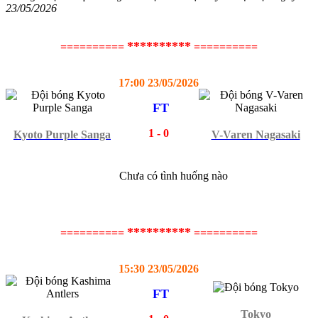
23/05/2026
**********
==========
==========
17:00 23/05/2026
FT
1 - 0
Kyoto Purple Sanga
V-Varen Nagasaki
Chưa có tình huống nào
**********
==========
==========
15:30 23/05/2026
FT
Tokyo