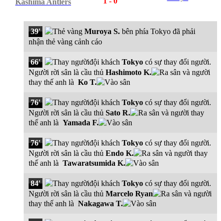
1 - 0
Kashima Antlers
39'
Muroya S.
bên phía Tokyo đã phải
nhận thẻ vàng cảnh cáo
66'
đội khách
Tokyo
có sự thay đổi người.
Người rời sân là cầu thủ
Hashimoto K.
và người
thay thế anh là
Ko T.
76'
đội khách
Tokyo
có sự thay đổi người.
Người rời sân là cầu thủ
Sato R.
và người thay
thế anh là
Yamada F.
76'
đội khách
Tokyo
có sự thay đổi người.
Người rời sân là cầu thủ
Endo K.
và người thay
thế anh là
Tawaratsumida K.
84'
đội khách
Tokyo
có sự thay đổi người.
Người rời sân là cầu thủ
Marcelo Ryan
và người
thay thế anh là
Nakagawa T.