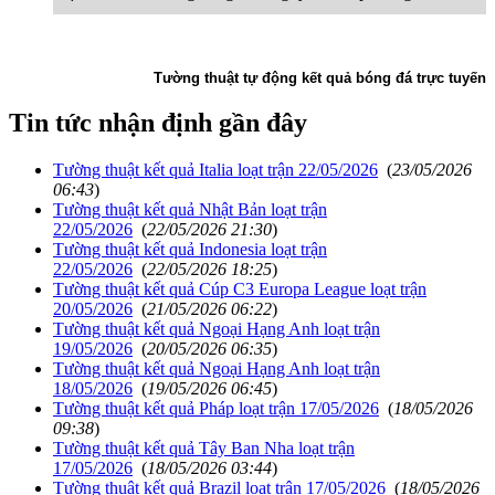
Tường thuật tự động kết quả bóng đá trực tuyến
Tin tức nhận định gần đây
Tường thuật kết quả Italia loạt trận 22/05/2026
(
23/05/2026
06:43
)
Tường thuật kết quả Nhật Bản loạt trận
22/05/2026
(
22/05/2026 21:30
)
Tường thuật kết quả Indonesia loạt trận
22/05/2026
(
22/05/2026 18:25
)
Tường thuật kết quả Cúp C3 Europa League loạt trận
20/05/2026
(
21/05/2026 06:22
)
Tường thuật kết quả Ngoại Hạng Anh loạt trận
19/05/2026
(
20/05/2026 06:35
)
Tường thuật kết quả Ngoại Hạng Anh loạt trận
18/05/2026
(
19/05/2026 06:45
)
Tường thuật kết quả Pháp loạt trận 17/05/2026
(
18/05/2026
09:38
)
Tường thuật kết quả Tây Ban Nha loạt trận
17/05/2026
(
18/05/2026 03:44
)
Tường thuật kết quả Brazil loạt trận 17/05/2026
(
18/05/2026