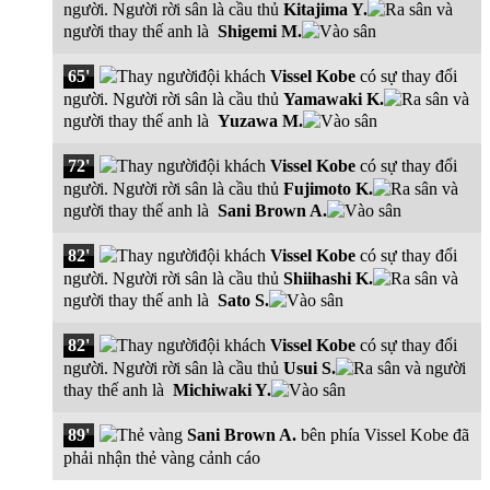
người. Người rời sân là cầu thủ
Kitajima Y.
và
người thay thế anh là
Shigemi M.
65'
đội khách
Vissel Kobe
có sự thay đổi
người. Người rời sân là cầu thủ
Yamawaki K.
và
người thay thế anh là
Yuzawa M.
72'
đội khách
Vissel Kobe
có sự thay đổi
người. Người rời sân là cầu thủ
Fujimoto K.
và
người thay thế anh là
Sani Brown A.
82'
đội khách
Vissel Kobe
có sự thay đổi
người. Người rời sân là cầu thủ
Shiihashi K.
và
người thay thế anh là
Sato S.
82'
đội khách
Vissel Kobe
có sự thay đổi
người. Người rời sân là cầu thủ
Usui S.
và người
thay thế anh là
Michiwaki Y.
89'
Sani Brown A.
bên phía Vissel Kobe đã
phải nhận thẻ vàng cảnh cáo