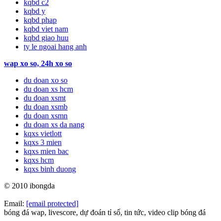
kqbd c2
kqbd y
kqbd phap
kqbd viet nam
kqbd giao huu
ty le ngoai hang anh
wap xo so, 24h xo so
du doan xo so
du doan xs hcm
du doan xsmt
du doan xsmb
du doan xsmn
du doan xs da nang
kqxs vietlott
kqxs 3 mien
kqxs mien bac
kqxs hcm
kqxs binh duong
© 2010 ibongda
Email:
[email protected]
bóng đá wap, livescore, dự đoán tỉ số, tin tức, video clip bóng đá