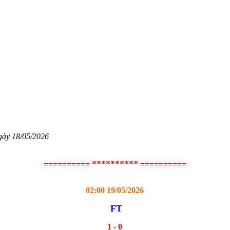
ngày 18/05/2026
**********
==========
==========
02:00 19/05/2026
FT
1 - 0