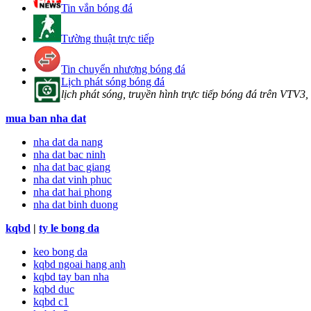
Tin vắn bóng đá
Tường thuật trực tiếp
Tin chuyển nhượng bóng đá
Lịch phát sóng bóng đá
lịch phát sóng, truyền hình trực tiếp bóng đá trên VTV3,
mua ban nha dat
nha dat da nang
nha dat bac ninh
nha dat bac giang
nha dat vinh phuc
nha dat hai phong
nha dat binh duong
kqbd
|
ty le bong da
keo bong da
kqbd ngoai hang anh
kqbd tay ban nha
kqbd duc
kqbd c1