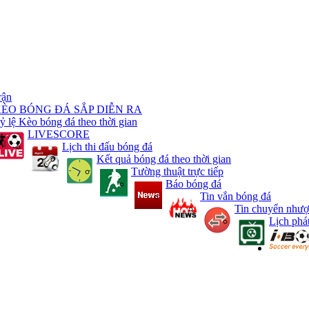
rận
KÈO BÓNG ĐÁ SẮP DIỄN RA
ỷ lệ Kèo bóng đá theo thời gian
LIVESCORE
Lịch thi đấu bóng đá
Kết quả bóng đá theo thời gian
Tường thuật trực tiếp
Báo bóng đá
Tin vắn bóng đá
Tin chuyển nhượ
Lịch phá