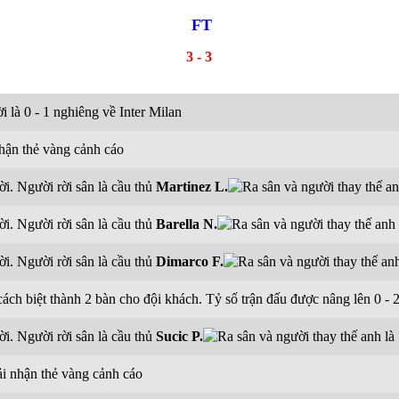
FT
3 - 3
i là 0 - 1 nghiêng về Inter Milan
nhận thẻ vàng cảnh cáo
ời. Người rời sân là cầu thủ
Martinez L.
và người thay thế a
ời. Người rời sân là cầu thủ
Barella N.
và người thay thế anh
ời. Người rời sân là cầu thủ
Dimarco F.
và người thay thế an
cách biệt thành 2 bàn cho đội khách. Tỷ số trận đấu được nâng lên 0 - 
ời. Người rời sân là cầu thủ
Sucic P.
và người thay thế anh là
ải nhận thẻ vàng cảnh cáo