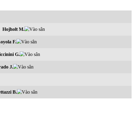
à
Hojholt M.
oyola F.
ccinini G.
ado J.
ttazzi B.