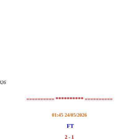
026
**********
==========
==========
01:45 24/05/2026
FT
2 - 1