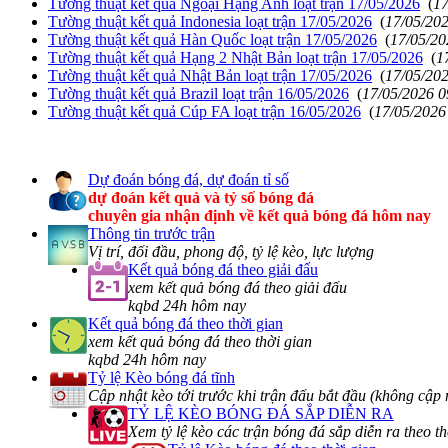
Tường thuật kết quả Ngoại Hạng Anh loạt trận 17/05/2026
(
17
Tường thuật kết quả Indonesia loạt trận 17/05/2026
(
17/05/20
Tường thuật kết quả Hàn Quốc loạt trận 17/05/2026
(
17/05/20
Tường thuật kết quả Hạng 2 Nhật Bản loạt trận 17/05/2026
(
1
Tường thuật kết quả Nhật Bản loạt trận 17/05/2026
(
17/05/20
Tường thuật kết quả Brazil loạt trận 16/05/2026
(
17/05/2026 0
Tường thuật kết quả Cúp FA loạt trận 16/05/2026
(
17/05/2026
Dự đoán bóng đá, dự đoán tỉ số
dự đoán kết quả và tỷ số bóng đá
chuyên gia nhận định về kết quả bóng đá hôm nay
Thông tin trước trận
Vị trí, đối đầu, phong độ, tỷ lệ kèo, lực lượng
Kết quả bóng đá theo giải đấu
xem kết quả bóng đá theo giải đấu
kqbd 24h hôm nay
Kết quả bóng đá theo thời gian
xem kết quả bóng đá theo thời gian
kqbd 24h hôm nay
Tỷ lệ Kèo bóng đá tĩnh
Cập nhật kèo tới trước khi trận đấu bắt đầu (không cập 
TỶ LỆ KÈO BÓNG ĐÁ SẮP DIỄN RA
Xem tỷ lệ kèo các trận bóng đá sắp diễn ra theo th