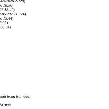
/05/2026 21:20
)
26 18:36
)
26 18:40
)
7/05/2026 15:24
)
26 15:44
)
9:33
)
 00:34
)
nhật trong trận đấu)
ời gian