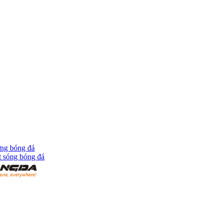
ng bóng đá
t sóng bóng đá