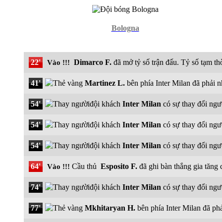
Bologna
22'
Dimarco F.
đã mở tỷ số trận đấu. Tỷ số tạm thờ
Vào !!!
41'
Martinez L.
bên phía Inter Milan đã phải 
54'
đội khách
Inter Milan
có sự thay đổi ngư
54'
đội khách
Inter Milan
có sự thay đổi ngư
54'
đội khách
Inter Milan
có sự thay đổi ngư
64'
Cầu thủ
Esposito F.
đã ghi bàn thắng gia tăng 
Vào !!!
74'
đội khách
Inter Milan
có sự thay đổi ngư
77'
Mkhitaryan H.
bên phía Inter Milan đã ph