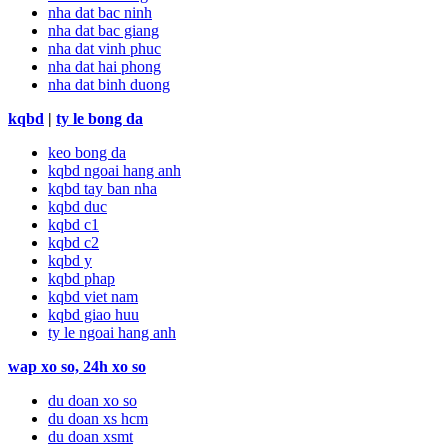
nha dat bac ninh
nha dat bac giang
nha dat vinh phuc
nha dat hai phong
nha dat binh duong
kqbd
|
ty le bong da
keo bong da
kqbd ngoai hang anh
kqbd tay ban nha
kqbd duc
kqbd c1
kqbd c2
kqbd y
kqbd phap
kqbd viet nam
kqbd giao huu
ty le ngoai hang anh
wap xo so, 24h xo so
du doan xo so
du doan xs hcm
du doan xsmt