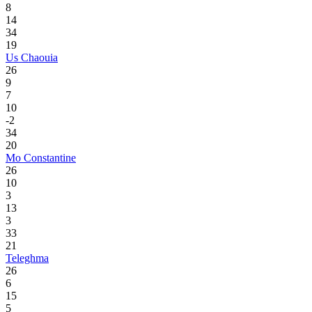
8
14
34
19
Us Chaouia
26
9
7
10
-2
34
20
Mo Constantine
26
10
3
13
3
33
21
Teleghma
26
6
15
5