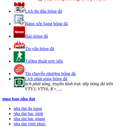
Lịch thi đấu bóng đá
Bảng xếp hạng bóng đá
Báo bóng đá
Tin vắn bóng đá
Tường thuật trực tiếp
Tin chuyển nhượng bóng đá
Lịch phát sóng bóng đá
lịch phát sóng, truyền hình trực tiếp bóng đá trên
VTV3, VTV6, K+, ...
mua ban nha dat
nha dat da nang
nha dat bac ninh
nha dat bac giang
nha dat vinh phuc