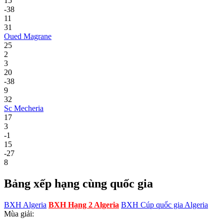
15
-38
11
31
Oued Magrane
25
2
3
20
-38
9
32
Sc Mecheria
17
3
-1
15
-27
8
Bảng xếp hạng cùng quốc gia
BXH Algeria
BXH Hạng 2 Algeria
BXH Cúp quốc gia Algeria
Mùa giải: