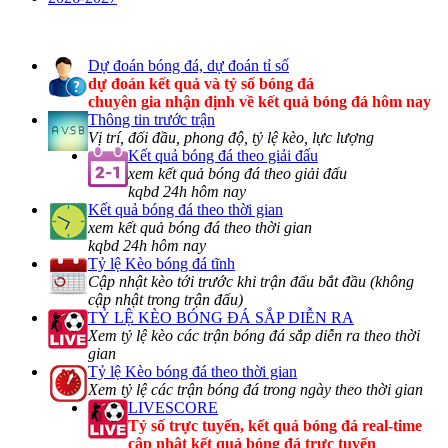
Dự đoán bóng đá, dự đoán tỉ số
dự đoán kết quả và tỷ số bóng đá
chuyên gia nhận định về kết quả bóng đá hôm nay
Thông tin trước trận
Vị trí, đối đầu, phong độ, tỷ lệ kèo, lực lượng
Kết quả bóng đá theo giải đấu
xem kết quả bóng đá theo giải đấu
kqbd 24h hôm nay
Kết quả bóng đá theo thời gian
xem kết quả bóng đá theo thời gian
kqbd 24h hôm nay
Tỷ lệ Kèo bóng đá tĩnh
Cập nhật kèo tới trước khi trận đấu bắt đầu (không
cập nhật trong trận đấu)
TỶ LỆ KÈO BÓNG ĐÁ SẮP DIỄN RA
Xem tỷ lệ kèo các trận bóng đá sắp diễn ra theo thời
gian
Tỷ lệ Kèo bóng đá theo thời gian
Xem tỷ lệ các trận bóng đá trong ngày theo thời gian
LIVESCORE
Tỷ số trực tuyến, kết quả bóng đá real-time
cập nhật kết quả bóng đá trực tuyến