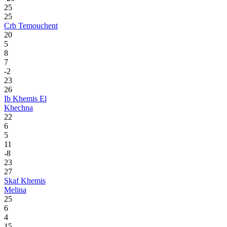
25
25
Crb Temouchent
20
5
8
7
-2
23
26
Ib Khemis El
Khechna
22
6
5
11
-8
23
27
Skaf Khemis
Melina
25
6
4
15