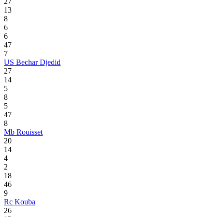
27
13
8
6
6
47
7
US Bechar Djedid
27
14
5
8
5
47
8
Mb Rouisset
20
14
4
2
18
46
9
Rc Kouba
26