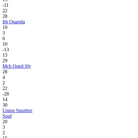
-11
22
28
Irb Ouargla
19
3
6
10
-13
15
29
Mcb Oued Sly
28
4
2
22
-28
14
30
Union Sportive
Souf
20
3
2