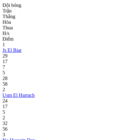
Đội bóng
Trận
Thắng
Hòa
Thua
H/s
Điểm
1
Js El Biar
29
17
7
5
28
58
2
Usm El Harrach
24
17
5
2
32
56
3