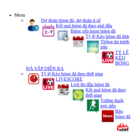
Menu
Dự đoán bóng đá, dự đoán tỉ số
Kết quả bóng đá theo giải đấu
Bảng xếp hạng bóng đá
Tỷ lệ Kèo bóng đá tĩnh
Thông tin trước
trận
TỶ LỆ
KÈO
BÓNG
ĐÁ SẮP DIỄN RA
Tỷ lệ Kèo bóng đá theo thời gian
LIVESCORE
Lịch thi đấu bóng đá
Kết quả bóng đá theo
thời gian
Tường thuật
trực tiếp
Báo
bóng đá