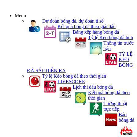
Menu
Dự đoán bóng đá, dự đoán tỉ số
Kết quả bóng đá theo giải đấu
Bảng xếp hạng bóng đá
Tỷ lệ Kèo bóng đá tĩnh
Thông tin trước
trận
TỶ LỆ
KÈO
BÓNG
ĐÁ SẮP DIỄN RA
Tỷ lệ Kèo bóng đá theo thời gian
LIVESCORE
Lịch thi đấu bóng đá
Kết quả bóng đá theo
thời gian
Tường thuật
trực tiếp
Báo
bóng đá