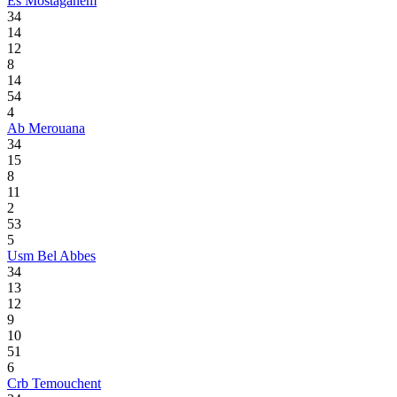
Es Mostaganem
34
14
12
8
14
54
4
Ab Merouana
34
15
8
11
2
53
5
Usm Bel Abbes
34
13
12
9
10
51
6
Crb Temouchent