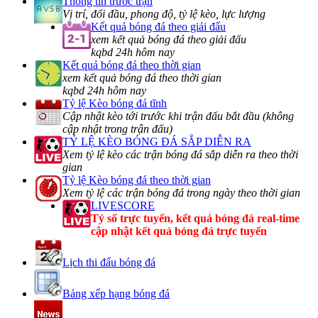
Thông tin trước trận
Vị trí, đối đầu, phong độ, tỷ lệ kèo, lực lượng
Kết quả bóng đá theo giải đấu
xem kết quả bóng đá theo giải đấu
kqbd 24h hôm nay
Kết quả bóng đá theo thời gian
xem kết quả bóng đá theo thời gian
kqbd 24h hôm nay
Tỷ lệ Kèo bóng đá tĩnh
Cập nhật kèo tới trước khi trận đấu bắt đầu (không
cập nhật trong trận đấu)
TỶ LỆ KÈO BÓNG ĐÁ SẮP DIỄN RA
Xem tỷ lệ kèo các trận bóng đá sắp diễn ra theo thời
gian
Tỷ lệ Kèo bóng đá theo thời gian
Xem tỷ lệ các trận bóng đá trong ngày theo thời gian
LIVESCORE
Tỷ số trực tuyến, kết quả bóng đá real-time
cập nhật kết quả bóng đá trực tuyến
Lịch thi đấu bóng đá
Bảng xếp hạng bóng đá