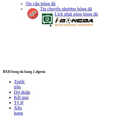
Tin vắn bóng đá
Tin chuyển nhượng bóng đá
Lịch phát sóng bóng đá
BXH bong da hang 2 algeria
Trước
trận
Dự đoán
Kết quả
Tỷ lệ
Xếp
hạng