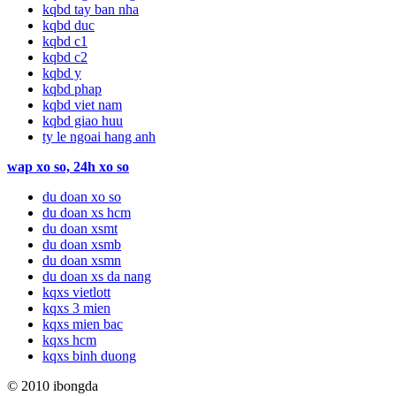
kqbd tay ban nha
kqbd duc
kqbd c1
kqbd c2
kqbd y
kqbd phap
kqbd viet nam
kqbd giao huu
ty le ngoai hang anh
wap xo so, 24h xo so
du doan xo so
du doan xs hcm
du doan xsmt
du doan xsmb
du doan xsmn
du doan xs da nang
kqxs vietlott
kqxs 3 mien
kqxs mien bac
kqxs hcm
kqxs binh duong
© 2010 ibongda