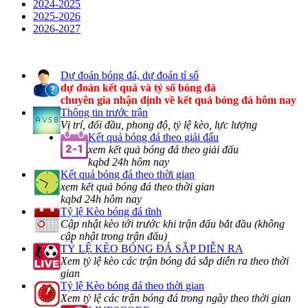
2024-2025
2025-2026
2026-2027
Dự đoán bóng đá, dự đoán tỉ số
dự đoán kết quả và tỷ số bóng đá
chuyên gia nhận định về kết quả bóng đá hôm nay
Thông tin trước trận
Vị trí, đối đầu, phong độ, tỷ lệ kèo, lực lượng
Kết quả bóng đá theo giải đấu
xem kết quả bóng đá theo giải đấu
kqbd 24h hôm nay
Kết quả bóng đá theo thời gian
xem kết quả bóng đá theo thời gian
kqbd 24h hôm nay
Tỷ lệ Kèo bóng đá tĩnh
Cập nhật kèo tới trước khi trận đấu bắt đầu (không
cập nhật trong trận đấu)
TỶ LỆ KÈO BÓNG ĐÁ SẮP DIỄN RA
Xem tỷ lệ kèo các trận bóng đá sắp diễn ra theo thời
gian
Tỷ lệ Kèo bóng đá theo thời gian
Xem tỷ lệ các trận bóng đá trong ngày theo thời gian