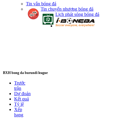
Tin vắn bóng đá
Tin chuyển nhượng bóng đá
Lịch phát sóng bóng đá
BXH bong da burundi league
Trước
trận
Dự đoán
Kết quả
Tỷ lệ
Xếp
hạng