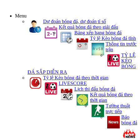
Menu
Dự đoán bóng đá, dự đoán tỉ số
Kết quả bóng đá theo giải đấu
Bảng xếp hạng bóng đá
Tỷ lệ Kèo bóng đá tĩnh
Thông tin trước
trận
TỶ LỆ
KÈO
BÓNG
ĐÁ SẮP DIỄN RA
Tỷ lệ Kèo bóng đá theo thời gian
LIVESCORE
Lịch thi đấu bóng đá
Kết quả bóng đá theo
thời gian
Tường thuật
trực tiếp
Báo
bóng đá