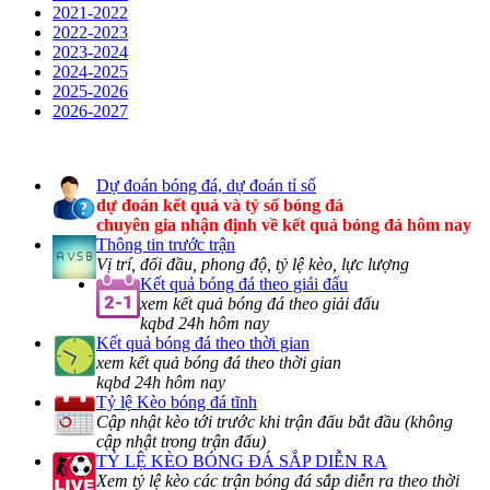
2021-2022
2022-2023
2023-2024
2024-2025
2025-2026
2026-2027
Dự đoán bóng đá, dự đoán tỉ số
dự đoán kết quả và tỷ số bóng đá
chuyên gia nhận định về kết quả bóng đá hôm nay
Thông tin trước trận
Vị trí, đối đầu, phong độ, tỷ lệ kèo, lực lượng
Kết quả bóng đá theo giải đấu
xem kết quả bóng đá theo giải đấu
kqbd 24h hôm nay
Kết quả bóng đá theo thời gian
xem kết quả bóng đá theo thời gian
kqbd 24h hôm nay
Tỷ lệ Kèo bóng đá tĩnh
Cập nhật kèo tới trước khi trận đấu bắt đầu (không
cập nhật trong trận đấu)
TỶ LỆ KÈO BÓNG ĐÁ SẮP DIỄN RA
Xem tỷ lệ kèo các trận bóng đá sắp diễn ra theo thời