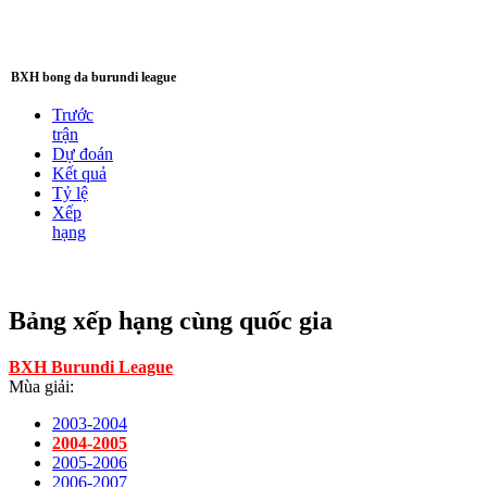
BXH bong da burundi league
Trước
trận
Dự đoán
Kết quả
Tỷ lệ
Xếp
hạng
Bảng xếp hạng cùng quốc gia
BXH Burundi League
Mùa giải:
2003-2004
2004-2005
2005-2006
2006-2007