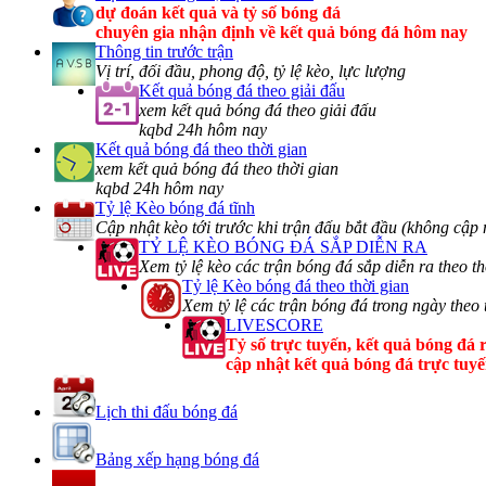
dự đoán kết quả và tỷ số bóng đá
chuyên gia nhận định về kết quả bóng đá hôm nay
Thông tin trước trận
Vị trí, đối đầu, phong độ, tỷ lệ kèo, lực lượng
Kết quả bóng đá theo giải đấu
xem kết quả bóng đá theo giải đấu
kqbd 24h hôm nay
Kết quả bóng đá theo thời gian
xem kết quả bóng đá theo thời gian
kqbd 24h hôm nay
Tỷ lệ Kèo bóng đá tĩnh
Cập nhật kèo tới trước khi trận đấu bắt đầu (không cập 
TỶ LỆ KÈO BÓNG ĐÁ SẮP DIỄN RA
Xem tỷ lệ kèo các trận bóng đá sắp diễn ra theo th
Tỷ lệ Kèo bóng đá theo thời gian
Xem tỷ lệ các trận bóng đá trong ngày theo 
LIVESCORE
Tỷ số trực tuyến, kết quả bóng đá r
cập nhật kết quả bóng đá trực tuy
Lịch thi đấu bóng đá
Bảng xếp hạng bóng đá