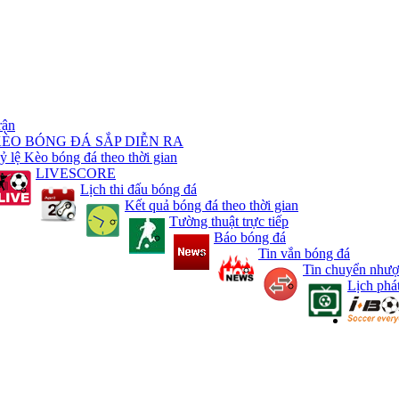
rận
KÈO BÓNG ĐÁ SẮP DIỄN RA
ỷ lệ Kèo bóng đá theo thời gian
LIVESCORE
Lịch thi đấu bóng đá
Kết quả bóng đá theo thời gian
Tường thuật trực tiếp
Báo bóng đá
Tin vắn bóng đá
Tin chuyển nhượ
Lịch phá