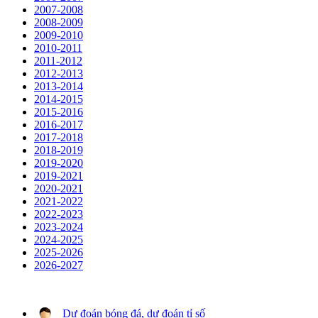
2007-2008
2008-2009
2009-2010
2010-2011
2011-2012
2012-2013
2013-2014
2014-2015
2015-2016
2016-2017
2017-2018
2018-2019
2019-2020
2019-2021
2020-2021
2021-2022
2022-2023
2023-2024
2024-2025
2025-2026
2026-2027
Dự đoán bóng đá, dự đoán tỉ số