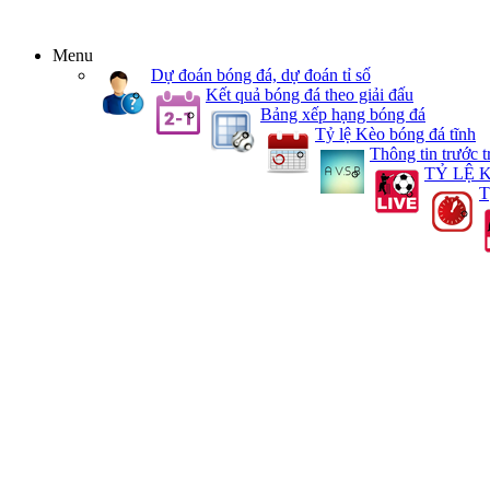
Menu
Dự đoán bóng đá, dự đoán tỉ số
Kết quả bóng đá theo giải đấu
Bảng xếp hạng bóng đá
Tỷ lệ Kèo bóng đá tĩnh
Thông tin trước t
TỶ LỆ 
T