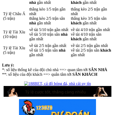
nhà
gần nhất
khách
gần nhất
thắng kèo 1/5 trận gần
thắng kèo 2/5 trận gần
Tỷ lệ Châu Á
nhất
nhất
(5 trận)
thắng kèo 2/5 trận sân
thắng kèo 3/5 trận sân
nhà
gần nhất
khách
gần nhất
về tài 5/10 trận gần nhất
về tài 4/10 trận gần nhất
Tỷ lệ Tài Xỉu
về tài 5/10 trận sân
nhà
về tài 4/10 trận sân
(10 trận)
gần nhất
khách
gần nhất
về tài 2/5 trận gần nhất
về tài 2/5 trận gần nhất
Tỷ lệ Tài Xỉu
về tài 1/5 trận sân
nhà
về tài 2/5 trận sân
khách
(5 trận)
gần nhất
gần nhất
Lưu ý:
*
: số liệu thống kê của đội chủ nhà ==> quan tâm tới
SÂN NHÀ
**
: số liệu của đội khách ==> quân tâm tới
SÂN KHÁCH