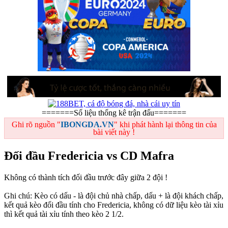
=======Số liệu thống kê trận đấu=======
Ghi rõ nguồn "
IBONGDA.VN
" khi phát hành lại thông tin của
bài viết này !
Đối đầu Fredericia vs CD Mafra
Không có thành tích đối đầu trước đây giữa 2 đội !
Ghi chú
: Kèo có dấu
-
là đội chủ nhà chấp, dấu
+
là đội khách chấp,
kết quả kèo đối đầu tính cho Fredericia, không có dữ liệu kèo tài xỉu
thì kết quả tài xỉu tính theo kèo 2 1/2.