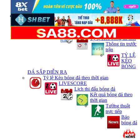
Menu
Dự đoán bóng đá, dự đoán tỉ số
Kết quả bóng đá theo giải đấu
Bảng xếp hạng bóng đá
Tỷ lệ Kèo bóng đá tĩnh
Thông tin trước
trận
TỶ LỆ
KÈO
BÓNG
ĐÁ SẮP DIỄN RA
Tỷ lệ Kèo bóng đá theo thời gian
LIVESCORE
Lịch thi đấu bóng đá
Kết quả bóng đá theo
thời gian
Tường thuật
trực tiếp
Báo
bóng đá