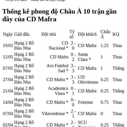
Thống kê phong độ Châu Á 10 trận gần
đây của CD Mafra
Tỷ
Châu
Ngày
Giải đấu
Đội nhà
Đội khách
KQ
số
Á
Hạng 2 Bồ
CD
2 -
19/05
CD Mafra
1.25
Thua
Đào Nha
Nacional
*
0
Hạng 2 Bồ
0 -
Santa
12/05
CD Mafra
1
Thua
Đào Nha
2
Clara
*
Hạng 2 Bồ
Avs Futebol
3 -
07/05
CD Mafra
1
Thắng
Đào Nha
Sad
*
3
Hạng 2 Bồ
3 -
UD
27/04
CD Mafra
*
0.25
Thua
Đào Nha
3
Oliveirense
Hạng 2 Bồ
Academico
0 -
21/04
CD Mafra
0.25
Thắng
Đào Nha
Viseu
*
1
Hạng 2 Bồ
0 -
14/04
CD Mafra
*
Feirense
0.75
Thua
Đào Nha
0
Hạng 2 Bồ
2 -
07/04
Vilaverdense
*
CD Mafra
0
Thua
Đào Nha
1
Hạng 2 Bồ
2 -
SCU
02/04
CD Mafra
*
0.25
Thắng