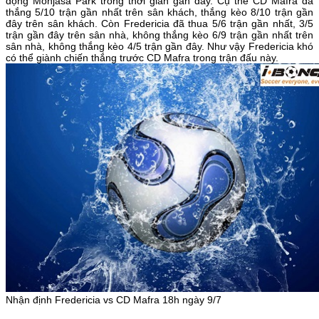
động Monjasa Park trong thời gian gần đây. Cụ thể CD Mafra đã
thắng 5/10 trận gần nhất trên sân khách, thắng kèo 8/10 trận gần
đây trên sân khách. Còn Fredericia đã thua 5/6 trận gần nhất, 3/5
trận gần đây trên sân nhà, không thắng kèo 6/9 trận gần nhất trên
sân nhà, không thắng kèo 4/5 trận gần đây. Như vậy Fredericia khó
có thể giành chiến thắng trước CD Mafra trong trận đấu này.
Nhận định Fredericia vs CD Mafra 18h ngày 9/7