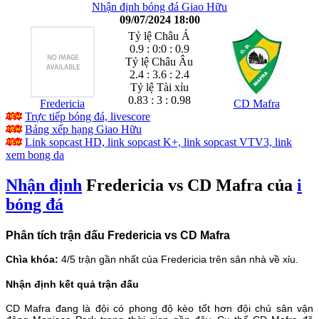
Nhận định bóng đá Giao Hữu
09/07/2024 18:00
Tỷ lệ Châu Á
0.9 : 0:0 : 0.9
Tỷ lệ Châu Âu
2.4 : 3.6 : 2.4
Tỷ lệ Tài xỉu
0.83 : 3 : 0.98
Fredericia
CD Mafra
Trực tiếp bóng đá, livescore
Bảng xếp hạng Giao Hữu
Link sopcast HD, link sopcast K+, link sopcast VTV3, link
xem bong da
Nhận định
Fredericia vs CD Mafra của
i
bóng đá
Phân tích trận đấu Fredericia vs CD Mafra
Chìa khóa:
4/5 trận gần nhất của Fredericia trên sân nhà về xỉu.
Nhận định kết quả trận đấu
CD Mafra đang là đội có phong độ kèo tốt hơn đội chủ sân vận