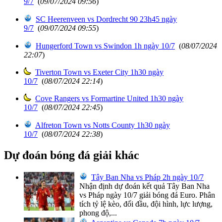
9/7
(
09/07/2024 09:56
)
SC Heerenveen vs Dordrecht 90 23h45 ngày
9/7
(
09/07/2024 09:55
)
Hungerford Town vs Swindon 1h ngày 10/7
(
08/07/2024
22:07
)
Tiverton Town vs Exeter City 1h30 ngày
10/7
(
08/07/2024 22:14
)
Cove Rangers vs Formartine United 1h30 ngày
10/7
(
08/07/2024 22:45
)
Alfreton Town vs Notts County 1h30 ngày
10/7
(
08/07/2024 22:38
)
Dự đoán bóng đá giải khác
Tây Ban Nha vs Pháp 2h ngày 10/7
Nhận định dự đoán kết quả Tây Ban Nha
vs Pháp ngày 10/7 giải bóng đá Euro. Phân
tích tỷ lệ kèo, đối đầu, đội hình, lực lượng,
phong độ,...