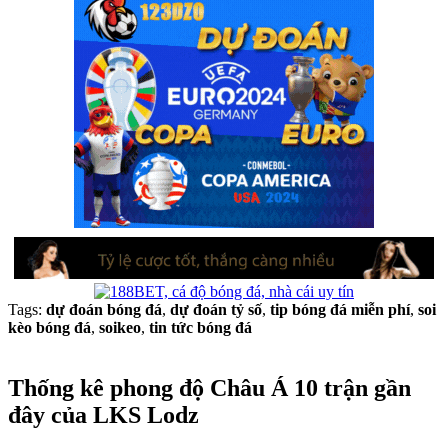
Tags:
dự đoán bóng đá
,
dự đoán tỷ số
,
tip bóng đá miễn phí
,
soi
kèo bóng đá
,
soikeo
,
tin tức bóng đá
Thống kê phong độ Châu Á 10 trận gần
đây của LKS Lodz