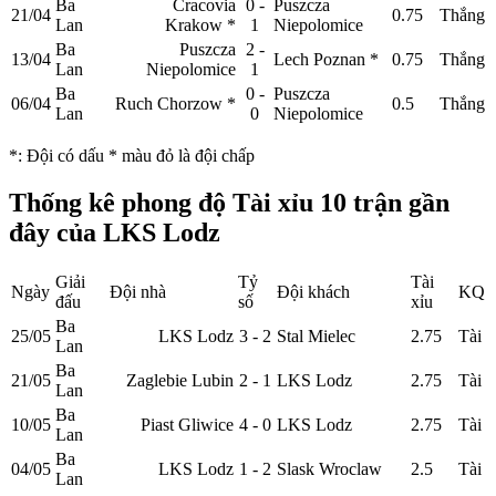
Ba
Cracovia
0 -
Puszcza
21/04
0.75
Thắng
Lan
Krakow
*
1
Niepolomice
Ba
Puszcza
2 -
13/04
Lech Poznan
*
0.75
Thắng
Lan
Niepolomice
1
Ba
0 -
Puszcza
06/04
Ruch Chorzow
*
0.5
Thắng
Lan
0
Niepolomice
*
: Đội có dấu
*
màu đỏ là đội chấp
Thống kê phong độ Tài xỉu 10 trận gần
đây của LKS Lodz
Giải
Tỷ
Tài
Ngày
Đội nhà
Đội khách
KQ
đấu
số
xỉu
Ba
25/05
LKS Lodz
3 - 2
Stal Mielec
2.75
Tài
Lan
Ba
21/05
Zaglebie Lubin
2 - 1
LKS Lodz
2.75
Tài
Lan
Ba
10/05
Piast Gliwice
4 - 0
LKS Lodz
2.75
Tài
Lan
Ba
04/05
LKS Lodz
1 - 2
Slask Wroclaw
2.5
Tài
Lan