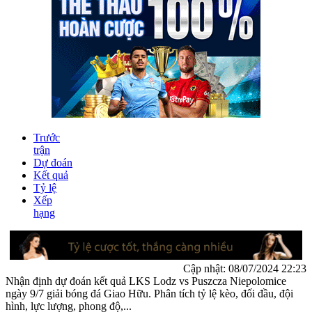
Trước
trận
Dự đoán
Kết quả
Tỷ lệ
Xếp
hạng
Cập nhật:
08/07/2024 22:23
Nhận định dự đoán kết quả LKS Lodz vs Puszcza Niepolomice
ngày 9/7 giải bóng đá Giao Hữu. Phân tích tỷ lệ kèo, đối đầu, đội
hình, lực lượng, phong độ,...