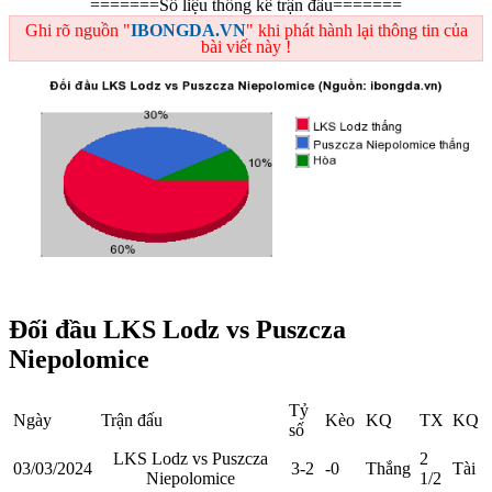
=======Số liệu thống kê trận đấu=======
Ghi rõ nguồn "
IBONGDA.VN
" khi phát hành lại thông tin của
bài viết này !
Đối đầu LKS Lodz vs Puszcza
Niepolomice
Tỷ
Ngày
Trận đấu
Kèo
KQ
TX
KQ
số
LKS Lodz vs Puszcza
2
03/03/2024
3-2
-0
Thắng
Tài
Niepolomice
1/2