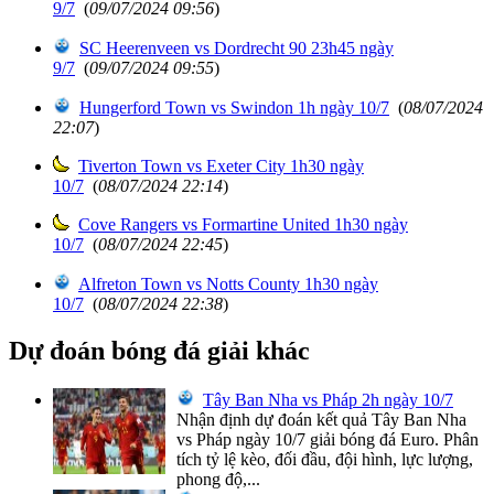
9/7
(
09/07/2024 09:56
)
SC Heerenveen vs Dordrecht 90 23h45 ngày
9/7
(
09/07/2024 09:55
)
Hungerford Town vs Swindon 1h ngày 10/7
(
08/07/2024
22:07
)
Tiverton Town vs Exeter City 1h30 ngày
10/7
(
08/07/2024 22:14
)
Cove Rangers vs Formartine United 1h30 ngày
10/7
(
08/07/2024 22:45
)
Alfreton Town vs Notts County 1h30 ngày
10/7
(
08/07/2024 22:38
)
Dự đoán bóng đá giải khác
Tây Ban Nha vs Pháp 2h ngày 10/7
Nhận định dự đoán kết quả Tây Ban Nha
vs Pháp ngày 10/7 giải bóng đá Euro. Phân
tích tỷ lệ kèo, đối đầu, đội hình, lực lượng,
phong độ,...