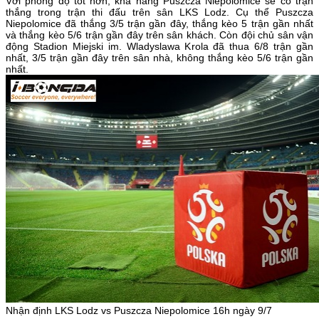
Với phong độ tốt hơn, khả năng Puszcza Niepolomice sẽ có trận
thắng trong trận thi đấu trên sân LKS Lodz. Cụ thể Puszcza
Niepolomice đã thắng 3/5 trận gần đây, thắng kèo 5 trận gần nhất
và thắng kèo 5/6 trận gần đây trên sân khách. Còn đội chủ sân vận
động Stadion Miejski im. Wladyslawa Krola đã thua 6/8 trận gần
nhất, 3/5 trận gần đây trên sân nhà, không thắng kèo 5/6 trận gần
nhất.
Nhận định LKS Lodz vs Puszcza Niepolomice 16h ngày 9/7