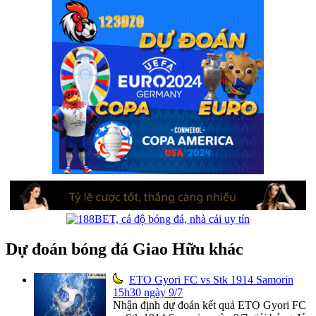
Dự đoán bóng đá Giao Hữu khác
ETO Gyori FC vs Stk 1914 Samorin
15h30 ngày 9/7
Nhận định dự đoán kết quả ETO Gyori FC