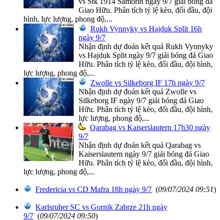
vs Stk 1914 Samorin ngày 9/7 giải bóng đá
Giao Hữu. Phân tích tỷ lệ kèo, đối đầu, đội
hình, lực lượng, phong độ,...
Rukh Vynnyky vs Hajduk Split 16h
ngày 9/7
Nhận định dự đoán kết quả Rukh Vynnyky
vs Hajduk Split ngày 9/7 giải bóng đá Giao
Hữu. Phân tích tỷ lệ kèo, đối đầu, đội hình,
lực lượng, phong độ,...
Zwolle vs Silkeborg IF 17h ngày 9/7
Nhận định dự đoán kết quả Zwolle vs
Silkeborg IF ngày 9/7 giải bóng đá Giao
Hữu. Phân tích tỷ lệ kèo, đối đầu, đội hình,
lực lượng, phong độ,...
Qarabag vs Kaiserslautern 17h30 ngày
9/7
Nhận định dự đoán kết quả Qarabag vs
Kaiserslautern ngày 9/7 giải bóng đá Giao
Hữu. Phân tích tỷ lệ kèo, đối đầu, đội hình,
lực lượng, phong độ,...
Fredericia vs CD Mafra 18h ngày 9/7
(
09/07/2024 09:51
)
Karlsruher SC vs Gornik Zabrze 21h ngày
9/7
(
09/07/2024 09:50
)