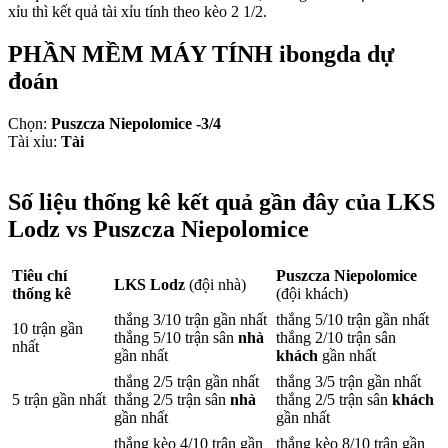
xỉu thì kết quả tài xỉu tính theo kèo 2 1/2.
PHẦN MỀM MÁY TÍNH ibongda dự
đoán
Chọn:
Puszcza Niepolomice -3/4
Tài xỉu:
Tài
Số liệu thống kê kết quả gần đây của LKS
Lodz vs Puszcza Niepolomice
Tiêu chí
Puszcza Niepolomice
LKS Lodz
(đội nhà)
thống kê
(đội khách)
thắng 3/10 trận gần nhất
thắng 5/10 trận gần nhất
10 trận gần
thắng 5/10 trận sân
nhà
thắng 2/10 trận sân
nhất
gần nhất
khách
gần nhất
thắng 2/5 trận gần nhất
thắng 3/5 trận gần nhất
5 trận gần nhất
thắng 2/5 trận sân
nhà
thắng 2/5 trận sân
khách
gần nhất
gần nhất
thắng kèo 4/10 trận gần
thắng kèo 8/10 trận gần