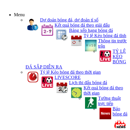
Menu
Dự đoán bóng đá, dự đoán tỉ số
Kết quả bóng đá theo giải đấu
Bảng xếp hạng bóng đá
Tỷ lệ Kèo bóng đá tĩnh
Thông tin trước
trận
TỶ LỆ
KÈO
BÓNG
ĐÁ SẮP DIỄN RA
Tỷ lệ Kèo bóng đá theo thời gian
LIVESCORE
Lịch thi đấu bóng đá
Kết quả bóng đá theo
thời gian
Tường thuật
trực tiếp
Báo
bóng đá