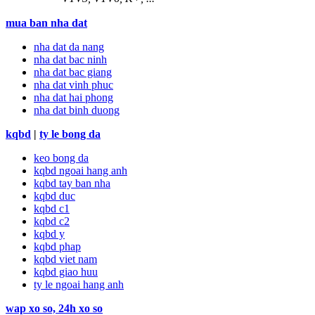
mua ban nha dat
nha dat da nang
nha dat bac ninh
nha dat bac giang
nha dat vinh phuc
nha dat hai phong
nha dat binh duong
kqbd
|
ty le bong da
keo bong da
kqbd ngoai hang anh
kqbd tay ban nha
kqbd duc
kqbd c1
kqbd c2
kqbd y
kqbd phap
kqbd viet nam
kqbd giao huu
ty le ngoai hang anh
wap xo so, 24h xo so