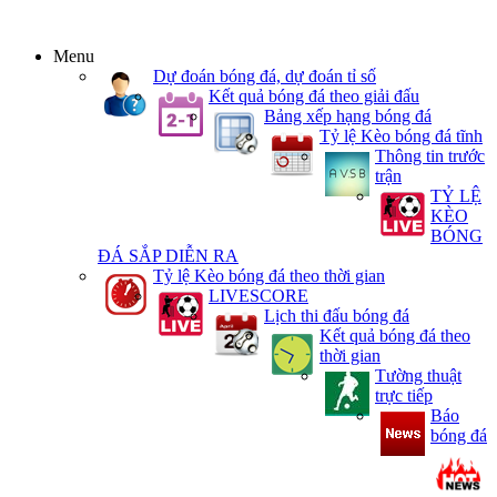
Menu
Dự đoán bóng đá, dự đoán tỉ số
Kết quả bóng đá theo giải đấu
Bảng xếp hạng bóng đá
Tỷ lệ Kèo bóng đá tĩnh
Thông tin trước
trận
TỶ LỆ
KÈO
BÓNG
ĐÁ SẮP DIỄN RA
Tỷ lệ Kèo bóng đá theo thời gian
LIVESCORE
Lịch thi đấu bóng đá
Kết quả bóng đá theo
thời gian
Tường thuật
trực tiếp
Báo
bóng đá