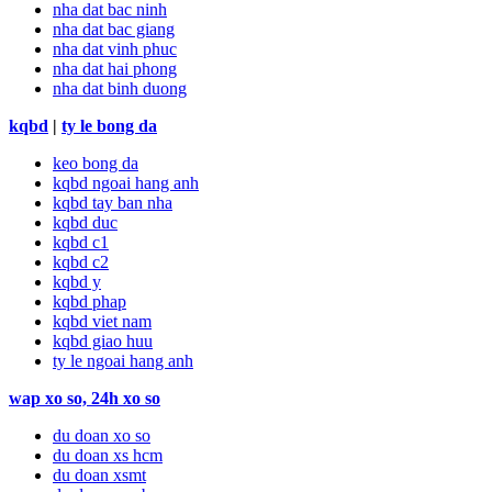
nha dat bac ninh
nha dat bac giang
nha dat vinh phuc
nha dat hai phong
nha dat binh duong
kqbd
|
ty le bong da
keo bong da
kqbd ngoai hang anh
kqbd tay ban nha
kqbd duc
kqbd c1
kqbd c2
kqbd y
kqbd phap
kqbd viet nam
kqbd giao huu
ty le ngoai hang anh
wap xo so, 24h xo so
du doan xo so
du doan xs hcm
du doan xsmt