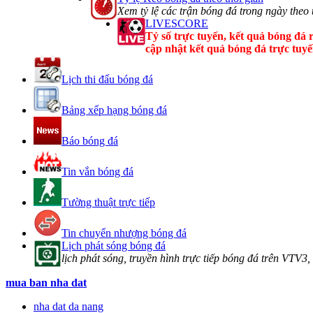
Xem tỷ lệ các trận bóng đá trong ngày theo 
LIVESCORE
Tỷ số trực tuyến, kết quả bóng đá r
cập nhật kết quả bóng đá trực tuy
Lịch thi đấu bóng đá
Bảng xếp hạng bóng đá
Báo bóng đá
Tin vắn bóng đá
Tường thuật trực tiếp
Tin chuyển nhượng bóng đá
Lịch phát sóng bóng đá
lịch phát sóng, truyền hình trực tiếp bóng đá trên VTV3,
mua ban nha dat
nha dat da nang