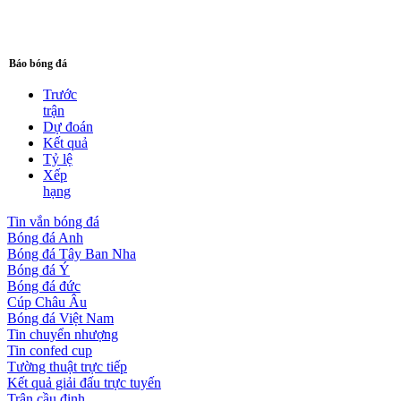
Báo bóng đá
Trước
trận
Dự đoán
Kết quả
Tỷ lệ
Xếp
hạng
Tin vắn bóng đá
Bóng đá Anh
Bóng đá Tây Ban Nha
Bóng đá Ý
Bóng đá đức
Cúp Châu Âu
Bóng đá Việt Nam
Tin chuyển nhượng
Tin confed cup
Tường thuật trực tiếp
Kết quả giải đấu trực tuyến
Trận cầu đinh