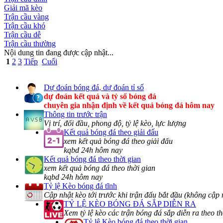
Giải mã kèo
Trận cầu vàng
Trận cầu khó
Trận cầu dễ
Trận cầu thường
Nội dung tin đang được cập nhật...
1
2
3
Tiếp
Cuối
Dự đoán bóng đá, dự đoán tỉ số
dự đoán kết quả và tỷ số bóng đá
chuyên gia nhận định về kết quả bóng đá hôm nay
Thông tin trước trận
Vị trí, đối đầu, phong độ, tỷ lệ kèo, lực lượng
Kết quả bóng đá theo giải đấu
xem kết quả bóng đá theo giải đấu
kqbd 24h hôm nay
Kết quả bóng đá theo thời gian
xem kết quả bóng đá theo thời gian
kqbd 24h hôm nay
Tỷ lệ Kèo bóng đá tĩnh
Cập nhật kèo tới trước khi trận đấu bắt đầu (không cập 
TỶ LỆ KÈO BÓNG ĐÁ SẮP DIỄN RA
Xem tỷ lệ kèo các trận bóng đá sắp diễn ra theo th
Tỷ lệ Kèo bóng đá theo thời gian