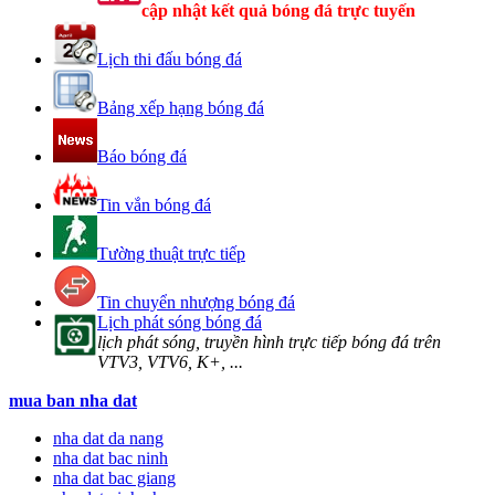
cập nhật kết quả bóng đá trực tuyến
Lịch thi đấu bóng đá
Bảng xếp hạng bóng đá
Báo bóng đá
Tin vắn bóng đá
Tường thuật trực tiếp
Tin chuyển nhượng bóng đá
Lịch phát sóng bóng đá
lịch phát sóng, truyền hình trực tiếp bóng đá trên
VTV3, VTV6, K+, ...
mua ban nha dat
nha dat da nang
nha dat bac ninh
nha dat bac giang