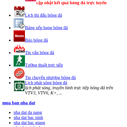
cập nhật kết quả bóng đá trực tuyến
Lịch thi đấu bóng đá
Bảng xếp hạng bóng đá
Báo bóng đá
Tin vắn bóng đá
Tường thuật trực tiếp
Tin chuyển nhượng bóng đá
Lịch phát sóng bóng đá
lịch phát sóng, truyền hình trực tiếp bóng đá trên
VTV3, VTV6, K+, ...
mua ban nha dat
nha dat da nang
nha dat bac ninh
nha dat bac giang