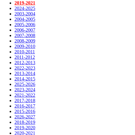
2019-2021
2024-2025
2003-2004
2004-2005
2005-2006
2006-2007
2007-2008
2008-2009
2009-2010
2010-2011
2011-2012
2012-2013
2022-2023
2013-2014
2014-2015
2025-2026
2023-2024
2021-2022
2017-2018
2016-2017
2015-2016
2026-2027
2018-2019
2019-2020
2020-2021