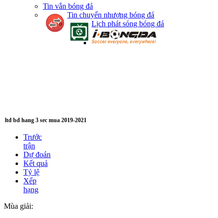
Tin vắn bóng đá
Tin chuyển nhượng bóng đá
Lịch phát sóng bóng đá
ltd bd hang 3 sec mua 2019-2021
Trước
trận
Dự đoán
Kết quả
Tỷ lệ
Xếp
hạng
Mùa giải: