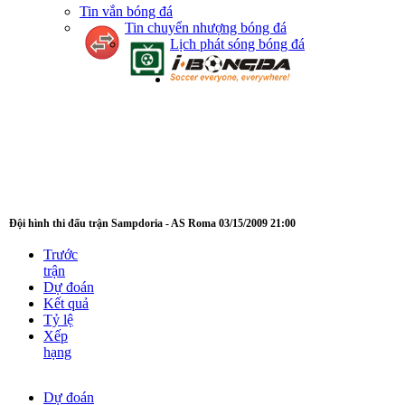
Tin vắn bóng đá
Tin chuyển nhượng bóng đá
Lịch phát sóng bóng đá
Đội hình thi đấu trận Sampdoria - AS Roma 03/15/2009 21:00
Trước
trận
Dự đoán
Kết quả
Tỷ lệ
Xếp
hạng
Dự đoán