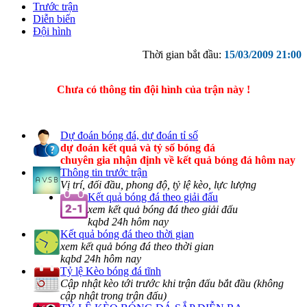
Trước trận
Diễn biến
Đội hình
Thời gian bắt đầu:
15/03/2009 21:00
Chưa có thông tin đội hình của trận này !
Dự đoán bóng đá, dự đoán tỉ số
dự đoán kết quả và tỷ số bóng đá
chuyên gia nhận định về kết quả bóng đá hôm nay
Thông tin trước trận
Vị trí, đối đầu, phong độ, tỷ lệ kèo, lực lượng
Kết quả bóng đá theo giải đấu
xem kết quả bóng đá theo giải đấu
kqbd 24h hôm nay
Kết quả bóng đá theo thời gian
xem kết quả bóng đá theo thời gian
kqbd 24h hôm nay
Tỷ lệ Kèo bóng đá tĩnh
Cập nhật kèo tới trước khi trận đấu bắt đầu (không
cập nhật trong trận đấu)