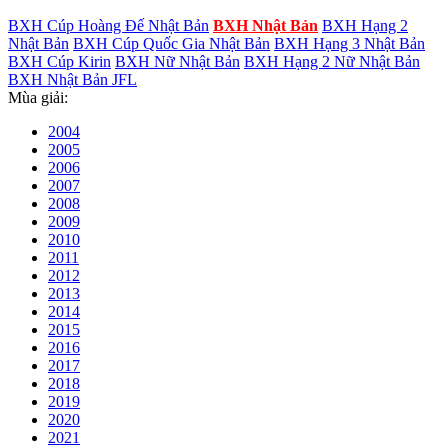
BXH Cúp Hoàng Đế Nhật Bản
BXH Nhật Bản
BXH Hạng 2
Nhật Bản
BXH Cúp Quốc Gia Nhật Bản
BXH Hạng 3 Nhật Bản
BXH Cúp Kirin
BXH Nữ Nhật Bản
BXH Hạng 2 Nữ Nhật Bản
BXH Nhật Bản JFL
Mùa giải:
2004
2005
2006
2007
2008
2009
2010
2011
2012
2013
2014
2015
2016
2017
2018
2019
2020
2021