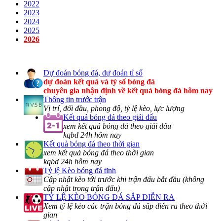
2022
2023
2024
2025
2026
Dự đoán bóng đá, dự đoán tỉ số
dự đoán kết quả và tỷ số bóng đá
chuyên gia nhận định về kết quả bóng đá hôm nay
Thông tin trước trận
Vị trí, đối đầu, phong độ, tỷ lệ kèo, lực lượng
Kết quả bóng đá theo giải đấu
xem kết quả bóng đá theo giải đấu
kqbd 24h hôm nay
Kết quả bóng đá theo thời gian
xem kết quả bóng đá theo thời gian
kqbd 24h hôm nay
Tỷ lệ Kèo bóng đá tĩnh
Cập nhật kèo tới trước khi trận đấu bắt đầu (không
cập nhật trong trận đấu)
TỶ LỆ KÈO BÓNG ĐÁ SẮP DIỄN RA
Xem tỷ lệ kèo các trận bóng đá sắp diễn ra theo thời
gian