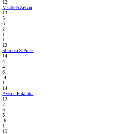
12
Machida Zelvia
13
5
6
2
1
1
13
Shimizu S-Pulse
14
4
4
6
-4
1
14
Avispa Fukuoka
13
2
6
5
-8
1
15