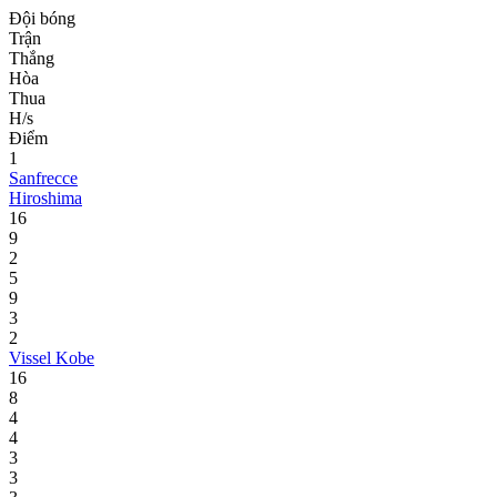
Đội bóng
Trận
Thắng
Hòa
Thua
H/s
Điểm
1
Sanfrecce
Hiroshima
16
9
2
5
9
3
2
Vissel Kobe
16
8
4
4
3
3