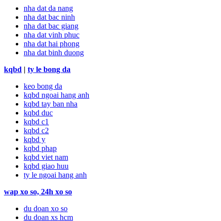
nha dat da nang
nha dat bac ninh
nha dat bac giang
nha dat vinh phuc
nha dat hai phong
nha dat binh duong
kqbd
|
ty le bong da
keo bong da
kqbd ngoai hang anh
kqbd tay ban nha
kqbd duc
kqbd c1
kqbd c2
kqbd y
kqbd phap
kqbd viet nam
kqbd giao huu
ty le ngoai hang anh
wap xo so, 24h xo so
du doan xo so
du doan xs hcm