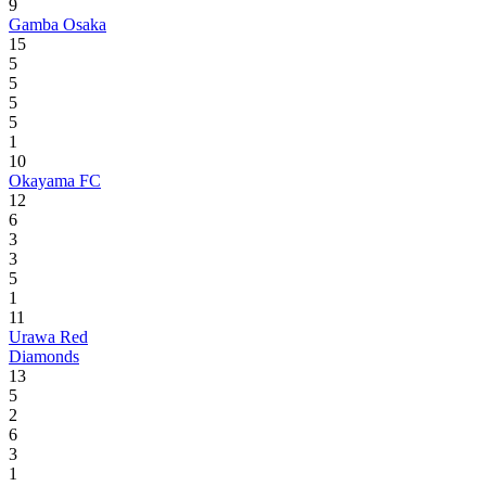
9
Gamba Osaka
15
5
5
5
5
1
10
Okayama FC
12
6
3
3
5
1
11
Urawa Red
Diamonds
13
5
2
6
3
1