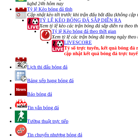
kqbd 24h hôm nay
Tỷ lệ Kèo bóng đá tĩnh
Cập nhật kèo tới trước khi trận đấu bắt đầu (không cập 
TỶ LỆ KÈO BÓNG ĐÁ SẮP DIỄN RA
Xem tỷ lệ kèo các trận bóng đá sắp diễn ra theo th
Tỷ lệ Kèo bóng đá theo thời gian
Xem tỷ lệ các trận bóng đá trong ngày theo 
LIVESCORE
Tỷ số trực tuyến, kết quả bóng đá r
cập nhật kết quả bóng đá trực tuy
Lịch thi đấu bóng đá
Bảng xếp hạng bóng đá
Báo bóng đá
Tin vắn bóng đá
Tường thuật trực tiếp
Tin chuyển nhượng bóng đá