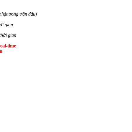
nhật trong trận đấu)
ời gian
thời gian
eal-time
ến