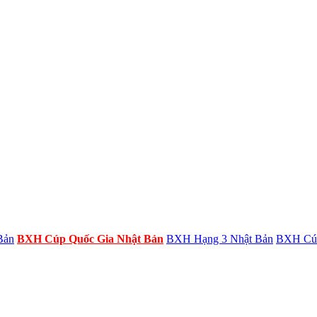
Bản
BXH Cúp Quốc Gia Nhật Bản
BXH Hạng 3 Nhật Bản
BXH Cúp