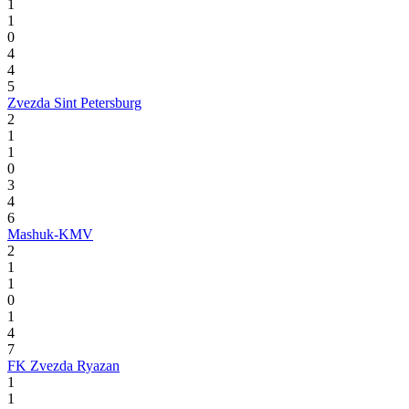
1
1
0
4
4
5
Zvezda Sint Petersburg
2
1
1
0
3
4
6
Mashuk-KMV
2
1
1
0
1
4
7
FK Zvezda Ryazan
1
1