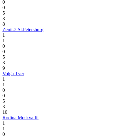
0
0
5
3
8
Zenit-2 St.Petersburg
1
1
0
0
5
3
9
Volga Tver
1
1
0
0
5
3
10
Rodina Moskva Iii
1
1
0