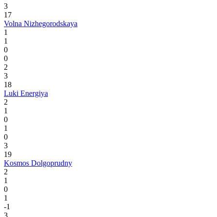
3
17
Volna Nizhegorodskaya
1
1
0
0
2
3
18
Luki Energiya
2
1
0
1
0
3
19
Kosmos Dolgoprudny
2
1
0
1
-1
3