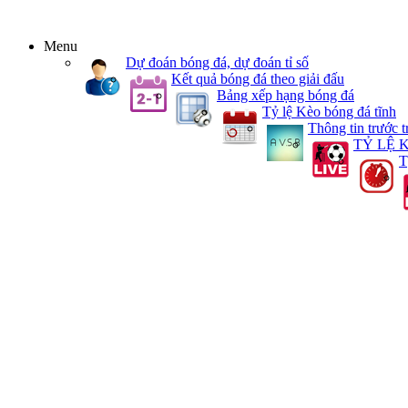
Menu
Dự đoán bóng đá, dự đoán tỉ số
Kết quả bóng đá theo giải đấu
Bảng xếp hạng bóng đá
Tỷ lệ Kèo bóng đá tĩnh
Thông tin trước t
TỶ LỆ 
T