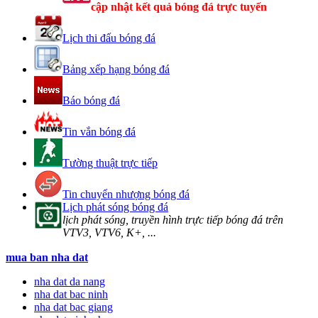
cập nhật kết quả bóng đá trực tuyến
Lịch thi đấu bóng đá
Bảng xếp hạng bóng đá
Báo bóng đá
Tin vắn bóng đá
Tường thuật trực tiếp
Tin chuyển nhượng bóng đá
Lịch phát sóng bóng đá
lịch phát sóng, truyền hình trực tiếp bóng đá trên
VTV3, VTV6, K+, ...
mua ban nha dat
nha dat da nang
nha dat bac ninh
nha dat bac giang