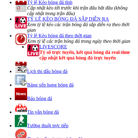
Tỷ lệ Kèo bóng đá tĩnh
Cập nhật kèo tới trước khi trận đấu bắt đầu (không
cập nhật trong trận đấu)
TỶ LỆ KÈO BÓNG ĐÁ SẮP DIỄN RA
Xem tỷ lệ kèo các trận bóng đá sắp diễn ra theo thời
gian
Tỷ lệ Kèo bóng đá theo thời gian
Xem tỷ lệ các trận bóng đá trong ngày theo thời gian
LIVESCORE
Tỷ số trực tuyến, kết quả bóng đá real-time
cập nhật kết quả bóng đá trực tuyến
Lịch thi đấu bóng đá
Bảng xếp hạng bóng đá
Báo bóng đá
Tin vắn bóng đá
Tường thuật trực tiếp