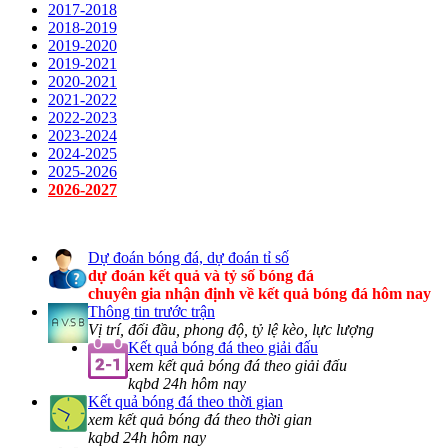
2017-2018
2018-2019
2019-2020
2019-2021
2020-2021
2021-2022
2022-2023
2023-2024
2024-2025
2025-2026
2026-2027
Dự đoán bóng đá, dự đoán tỉ số
dự đoán kết quả và tỷ số bóng đá
chuyên gia nhận định về kết quả bóng đá hôm nay
Thông tin trước trận
Vị trí, đối đầu, phong độ, tỷ lệ kèo, lực lượng
Kết quả bóng đá theo giải đấu
xem kết quả bóng đá theo giải đấu
kqbd 24h hôm nay
Kết quả bóng đá theo thời gian
xem kết quả bóng đá theo thời gian
kqbd 24h hôm nay