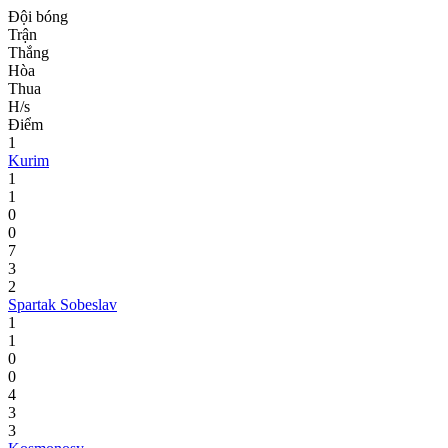
Đội bóng
Trận
Thắng
Hòa
Thua
H/s
Điểm
1
Kurim
1
1
0
0
7
3
2
Spartak Sobeslav
1
1
0
0
4
3
3