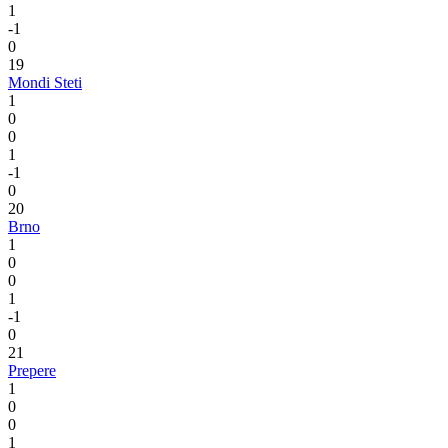
1
-1
0
19
Mondi Steti
1
0
0
1
-1
0
20
Brno
1
0
0
1
-1
0
21
Prepere
1
0
0
1