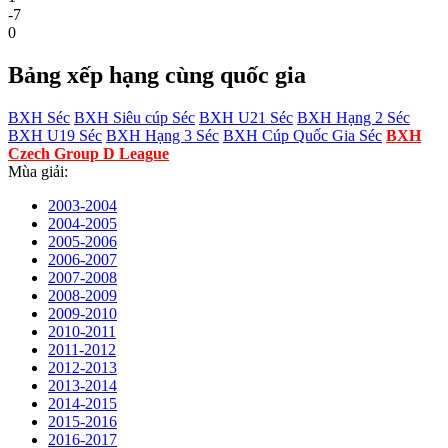
-7
0
Bảng xếp hạng cùng quốc gia
BXH Séc
BXH Siêu cúp Séc
BXH U21 Séc
BXH Hạng 2 Séc
BXH U19 Séc
BXH Hạng 3 Séc
BXH Cúp Quốc Gia Séc
BXH
Czech Group D League
Mùa giải:
2003-2004
2004-2005
2005-2006
2006-2007
2007-2008
2008-2009
2009-2010
2010-2011
2011-2012
2012-2013
2013-2014
2014-2015
2015-2016
2016-2017