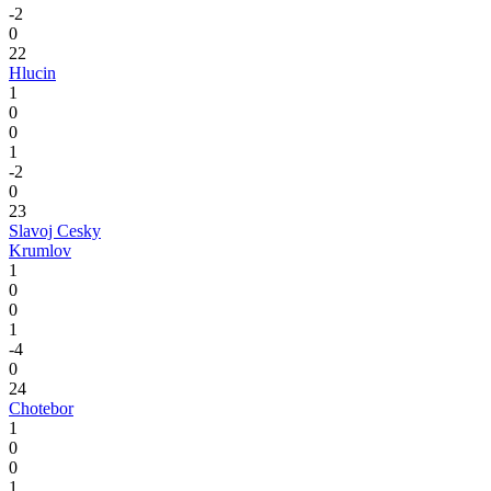
-2
0
22
Hlucin
1
0
0
1
-2
0
23
Slavoj Cesky
Krumlov
1
0
0
1
-4
0
24
Chotebor
1
0
0
1