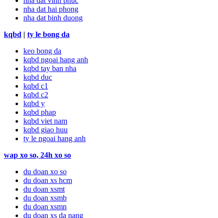
nha dat vinh phuc
nha dat hai phong
nha dat binh duong
kqbd
|
ty le bong da
keo bong da
kqbd ngoai hang anh
kqbd tay ban nha
kqbd duc
kqbd c1
kqbd c2
kqbd y
kqbd phap
kqbd viet nam
kqbd giao huu
ty le ngoai hang anh
wap xo so, 24h xo so
du doan xo so
du doan xs hcm
du doan xsmt
du doan xsmb
du doan xsmn
du doan xs da nang