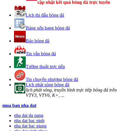
cập nhật kết quả bóng đá trực tuyến
Lịch thi đấu bóng đá
Bảng xếp hạng bóng đá
Báo bóng đá
Tin vắn bóng đá
Tường thuật trực tiếp
Tin chuyển nhượng bóng đá
Lịch phát sóng bóng đá
lịch phát sóng, truyền hình trực tiếp bóng đá trên
VTV3, VTV6, K+, ...
mua ban nha dat
nha dat da nang
nha dat bac ninh
nha dat bac giang