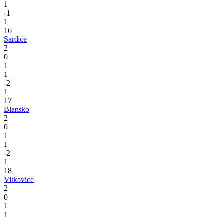
1
-1
1
16
Sardice
2
0
1
1
-2
1
17
Blansko
2
0
1
1
-2
1
18
Vitkovice
2
0
1
1