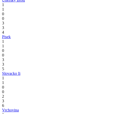
Uhersky Brod
1
1
0
0
3
3
4
Pisek
1
1
0
0
3
3
5
Slovacko Ii
1
1
0
0
2
3
6
Vrchovina