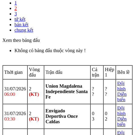
1
2
3
tứ kết
bán kết
chung kết
Xem theo bảng đấu
Không có bảng đấu thuộc vòng này !
Vòng
Cả
Hiệp
Thời gian
Trận đấu
Bên lề
đấu
trận
1
Đội
Union Magdalena
31/07/2026
2
?
?
hình
Independiente Santa
06:00
(KT)
?
?
Diễn
Fe
biến
Đội
Envigado
31/07/2026
2
0
0
hình
Deportiva Once
03:30
(KT)
3
2
Diễn
Caldas
biến
Đội