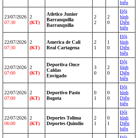
biến
Đội
Atletico Junior
23/07/2026
2
2
2
hình
Barranquilla
07:30
(KT)
2
0
Diễn
Barranquilla
biến
Đội
22/07/2026
2
America de Cali
2
1
hình
07:30
(KT)
Real Cartagena
1
0
Diễn
biến
Đội
Deportiva Once
22/07/2026
2
3
2
hình
Caldas
07:00
(KT)
0
0
Diễn
Envigado
biến
Đội
22/07/2026
2
Deportivo Pasto
0
0
hình
07:00
(KT)
Bogota
1
0
Diễn
biến
Đội
22/07/2026
2
Deportes Tolima
2
0
hình
06:00
(KT)
Deportes Quindio
1
1
Diễn
biến
Đội