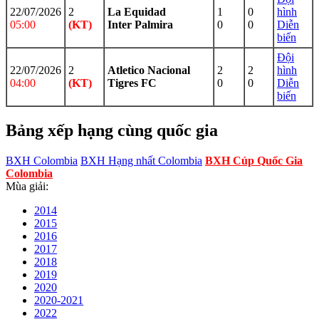
22/07/2026
2
La Equidad
1
0
hình
05:00
(KT)
Inter Palmira
0
0
Diễn
biến
Đội
22/07/2026
2
Atletico Nacional
2
2
hình
04:00
(KT)
Tigres FC
0
0
Diễn
biến
Bảng xếp hạng cùng quốc gia
BXH Colombia
BXH Hạng nhất Colombia
BXH Cúp Quốc Gia
Colombia
Mùa giải:
2014
2015
2016
2017
2018
2019
2020
2020-2021
2022