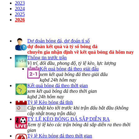
2023
2024
2025
2026
Dự đoán bóng đá, dự đoán tỉ số
dự đoán kết quả và tỷ số bóng đá
chuyên gia nhận định về kết quả bóng đá hôm nay
Thông tin trước trận
Vị trí, đối đầu, phong độ, tỷ lệ kèo, lực lượng
Kết quả bóng đá theo giải đấu
xem kết quả bóng đá theo giải đấu
kqbd 24h hôm nay
Kết quả bóng đá theo thời gian
xem kết quả bóng đá theo thời gian
kqbd 24h hôm nay
Tỷ lệ Kèo bóng đá tĩnh
Cập nhật kèo tới trước khi trận đấu bắt đầu (không
cập nhật trong trận đấu)
TỶ LỆ KÈO BÓNG ĐÁ SẮP DIỄN RA
Xem tỷ lệ kèo các trận bóng đá sắp diễn ra theo thời
gian
Tỷ lệ Kèo bóng đá theo thời gian