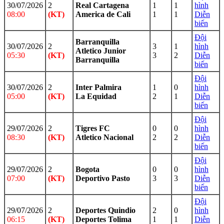
30/07/2026
2
Real Cartagena
1
1
hình
08:00
(KT)
America de Cali
1
1
Diễn
biến
Đội
Barranquilla
30/07/2026
2
3
1
hình
Atletico Junior
05:30
(KT)
3
2
Diễn
Barranquilla
biến
Đội
30/07/2026
2
Inter Palmira
1
0
hình
05:00
(KT)
La Equidad
2
1
Diễn
biến
Đội
29/07/2026
2
Tigres FC
0
0
hình
08:30
(KT)
Atletico Nacional
2
2
Diễn
biến
Đội
29/07/2026
2
Bogota
0
0
hình
07:00
(KT)
Deportivo Pasto
3
3
Diễn
biến
Đội
29/07/2026
2
Deportes Quindio
2
0
hình
06:15
(KT)
Deportes Tolima
1
1
Diễn