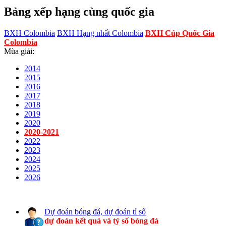
Bảng xếp hạng cùng quốc gia
BXH Colombia
BXH Hạng nhất Colombia
BXH Cúp Quốc Gia
Colombia
Mùa giải:
2014
2015
2016
2017
2018
2019
2020
2020-2021
2022
2023
2024
2025
2026
Dự đoán bóng đá, dự đoán tỉ số
dự đoán kết quả và tỷ số bóng đá