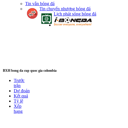
Tin vắn bóng đá
Tin chuyển nhượng bóng đá
Lịch phát sóng bóng đá
BXH bong da cup quoc gia colombia
Trước
trận
Dự đoán
Kết quả
Tỷ lệ
Xếp
hạng