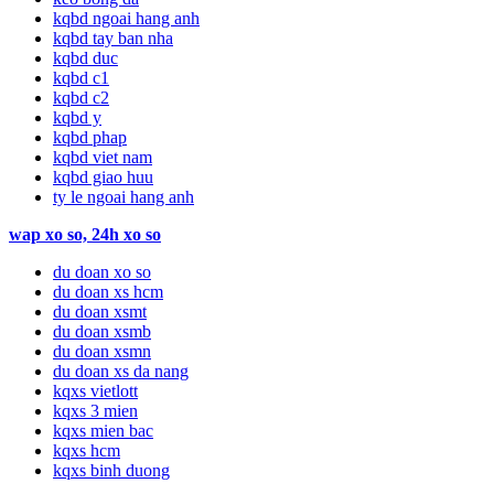
kqbd ngoai hang anh
kqbd tay ban nha
kqbd duc
kqbd c1
kqbd c2
kqbd y
kqbd phap
kqbd viet nam
kqbd giao huu
ty le ngoai hang anh
wap xo so, 24h xo so
du doan xo so
du doan xs hcm
du doan xsmt
du doan xsmb
du doan xsmn
du doan xs da nang
kqxs vietlott
kqxs 3 mien
kqxs mien bac
kqxs hcm
kqxs binh duong