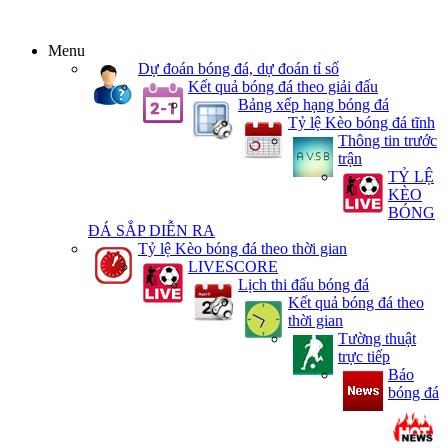
Menu
Dự đoán bóng đá, dự đoán tỉ số
Kết quả bóng đá theo giải đấu
Bảng xếp hạng bóng đá
Tỷ lệ Kèo bóng đá tĩnh
Thông tin trước
trận
TỶ LỆ
KÈO
BÓNG
ĐÁ SẮP DIỄN RA
Tỷ lệ Kèo bóng đá theo thời gian
LIVESCORE
Lịch thi đấu bóng đá
Kết quả bóng đá theo
thời gian
Tường thuật
trực tiếp
Báo
bóng đá